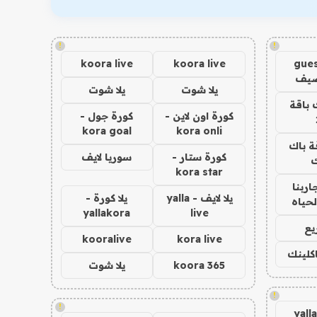
!
!
koora live
koora live
gues
ضيف
يلا شوت
يلا شوت
 باقة
كورة اون لاين -
كورة جول -
kora goal
kora onli
ة باك
كورة ستار -
سوريا لايف
ك
kora star
اربنا
يلا لايف - yalla
يلا كورة -
لحياه
yallakora
live
يع
kooralive
kora live
اكلينك
koora 365
يلا شوت
!
!
yall