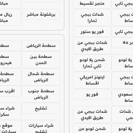
جي تابي
متجر تقسيط
مباش
 ببجي
شدات ببجي
برشلونة مباشر
ريال م
ساط
تمارا
مباش
جي تابي
فور يو ستور
4u
شدات ببجي عن
سطحة الرياض
سطح
طريق الايدي
سطحة بين
سطح
ا لودو
شحن يلا لودو
المدن
هيدرو
ساط
تابي تمارا
سطحة شمال
سطحة 
 ببجي
ايتونز امريكي
الرياض
الري
ساط
اقساط
سطحة جنوب
اقرب س
 سعودي
فور يو
الرياض
ساط
تشليح
شراء سي
شدات
شدات ببجي عن
سكرا
جي
طريق الايدي
شراء سيارات
موقع ش
ا لودو
شحن لودو عن
تشليح
سيارات 