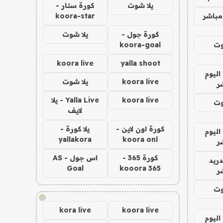
يلا شوت
كورة ستار -
مباشر
koora-star
كورة جول -
يلا شوت
وت
koora-goal
koora live
yalla shoot
اليوم
koora live
يلا شوت
ر
koora live
Yalla Live - يلا
وت
لايف
كورة اون لاين -
يلا كورة -
اليوم
yallakora
koora onl
ر
كورة 365 -
اس جول - AS
دريد
Goal
kooora 365
ر
وت
!
kora live
koora live
اليوم