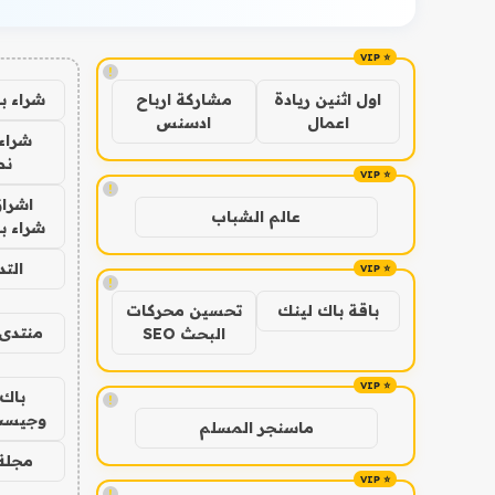
!
شراء ب
اول اثنين ريادة
مشاركة ارباح
اعمال
ادسنس
شراء 
نص
!
اشراق
عالم الشباب
شراء با
الت
!
باقة باك لينك
تحسين محركات
منتدى 
البحث SEO
باك 
!
وجيست
ماسنجر المسلم
مجلة 
!