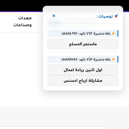
×
توصيات :
معدات
وصناعات
باقة متميزة VIP (كود: AA26790):
الرئيسية
»
لعقة
ماسنجر المسلم
لعقة
باقة متميزة VIP (كود: AA38045):
اول اثنين ريادة اعمال
مشاركة ارباح ادسنس