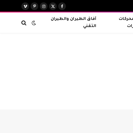
X
فيسبوك
الانستغرام
بينتيريست
فيميو
(Twitter)
محركات
آفاق الطيران والطيران
ات
التقني