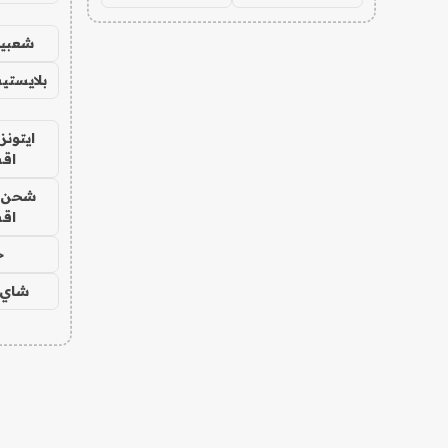
شعبية
بلايستي
ايتونز
اق
شحن يل
اق
ح
شاي 