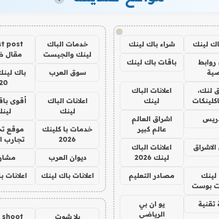
!
اك لينك
شراء باك لينك
خدمات الباك
t post
لينك والجيست
مقال 
روابط
باقات باك لينك
ية
سوق العرب
باك لينك
20
 لنك،
اعلانات الباك
كلينكات
لينك
اعلانات الباك
أقوى باق
لينك
لين
دريس
اشراق العالم
عالم كبير
خدمات با كلينك
موقع تج
2026
تجارب ا
الاشراق
اعلانات الباك
لينك 2026
ديوان العرب
مشار
لينك
مصادر التعليم
اعلانات باك لينك
اعلانات ب
 بوست
تقنية
يو ان بي
الرياضي
يلا شوت
a shoot