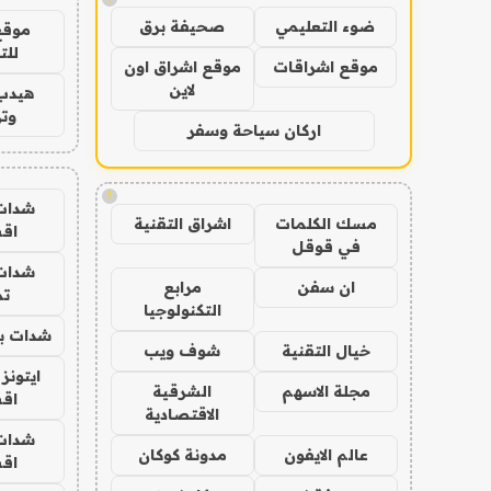
ضوء التعليمي
صحيفة برق
موقع
للت
موقع اشراقات
موقع اشراق اون
لاين
هيدب
وتر
اركان سياحة وسفر
!
شدات
مسك الكلمات
اشراق التقنية
اق
في قوقل
شدات
ان سفن
مرابع
تم
التكنولوجيا
شدات بب
خيال التقنية
شوف ويب
ايتونز
مجلة الاسهم
الشرقية
اق
الاقتصادية
شدات
عالم الايفون
مدونة كوكان
اق