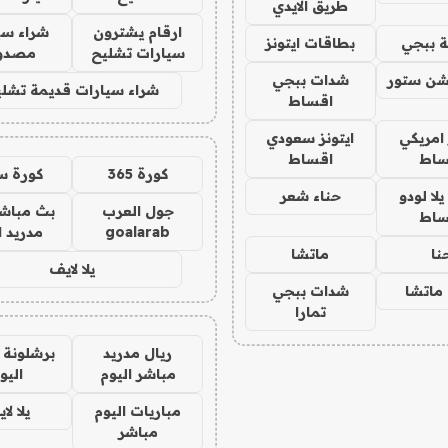
طريق الايدي
ارقام يشترون
شراء سي
 ببجي
بطاقات ايتونز
سيارات تشليح
مصدو
شن ستور
شدات ببجي
شراء سيارات قديمة تشلي
اقساط
 امريكي
ايتونز سعودي
ساط
اقساط
كورة 365
كورة س
ا لودو
حناء شعر
جول العرب
بث مباشر
ساط
goalarab
مدريد ا
نا
ماتشا
يلا لايف
ماتشا
شدات ببجي
تمارا
ريال مدريد
برشلونة 
مباشر اليوم
اليو
مباريات اليوم
يلا لا
مباشر