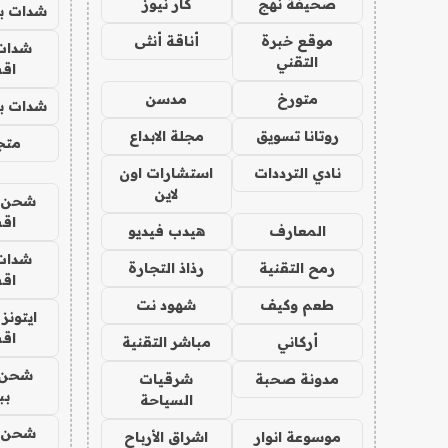
صحيفة نهج
كار نيوز
شدات بب
موقع خبرة
أناقة أنثى
شدات
التقني
اق
متورخ
مدسن
شدات بب
روتانا تسويق
مجلة الابداع
متجر 
نادي الترددات
استشارات اون
لاين
شحن يل
اق
المعارف
هيدب فيديو
شدات
رمح التقنية
رذاذ التجارة
اق
طعم وكيف
شهود نت
ايتونز
اق
أركاني
مباشر التقنية
شحن 
مدونة صحبة
شرقيات
بب
السياحة
شحن يل
موسوعة انوار
اشراق الأرباح