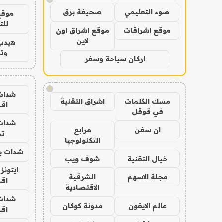
ضوء التعليمي
صحيفة برق
موقع
للت
موقع اشراقات
موقع اشراق اون
لاين
هيدب
وتر
اركان سياحة وسفر
!
شدات
مسك الكلمات
اشراق التقنية
اق
في قوقل
شدات
ان سفن
مرابع
تم
التكنولوجيا
شدات بب
خيال التقنية
شوف ويب
ايتونز
مجلة الاسهم
الشرقية
اق
الاقتصادية
شدات
عالم الايفون
مدونة كوكان
اق