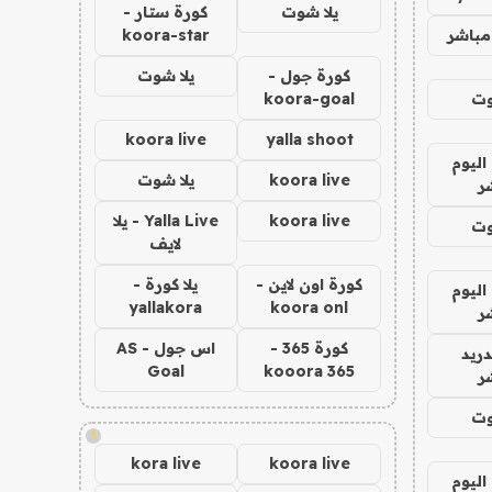
يلا شوت
كورة ستار -
مباشر
koora-star
كورة جول -
يلا شوت
وت
koora-goal
koora live
yalla shoot
اليوم
koora live
يلا شوت
ر
koora live
Yalla Live - يلا
وت
لايف
كورة اون لاين -
يلا كورة -
اليوم
yallakora
koora onl
ر
كورة 365 -
اس جول - AS
دريد
Goal
kooora 365
ر
وت
!
kora live
koora live
اليوم