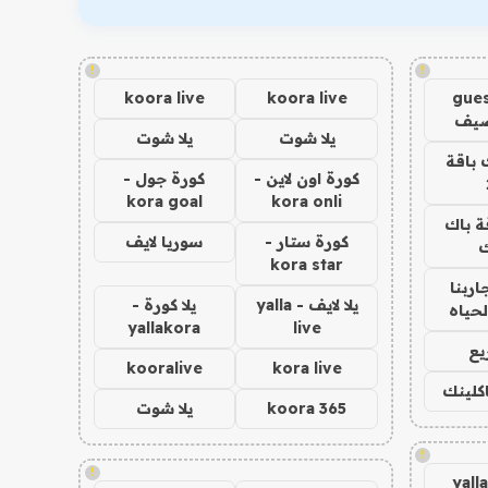
!
!
koora live
koora live
gues
ضيف
يلا شوت
يلا شوت
 باقة
كورة اون لاين -
كورة جول -
kora goal
kora onli
ة باك
كورة ستار -
سوريا لايف
ك
kora star
اربنا
يلا لايف - yalla
يلا كورة -
لحياه
yallakora
live
يع
kooralive
kora live
اكلينك
koora 365
يلا شوت
!
!
yall