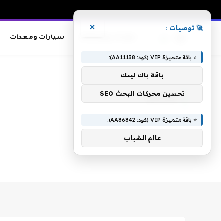
×
🚀 توصيات :
معدات وصناعات
سيارات ومعدات
⭐ باقة متميزة VIP (كود: AA11138):
الرئيسية
»
لقاسم
باقة باك لينك
تحسين محركات البحث SEO
لقاسم
⭐ باقة متميزة VIP (كود: AA86842):
عالم الشباب