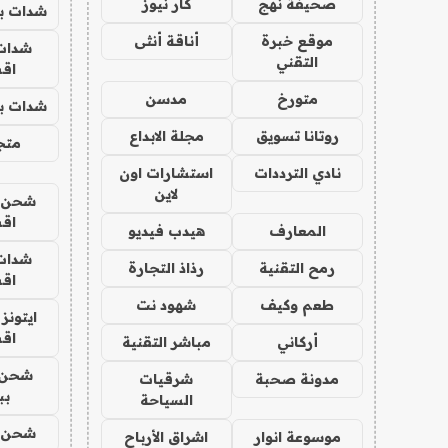
صحيفة نهج
كار نيوز
شدات بب
موقع خبرة
أناقة أنثى
شدات
التقني
اق
متورخ
مدسن
شدات بب
روتانا تسويق
مجلة الابداع
متجر 
نادي الترددات
استشارات اون
لاين
شحن يل
اق
المعارف
هيدب فيديو
شدات
رمح التقنية
رذاذ التجارة
اق
طعم وكيف
شهود نت
ايتونز
اق
أركاني
مباشر التقنية
شحن 
مدونة صحبة
شرقيات
بب
السياحة
شحن يل
موسوعة انوار
اشراق الأرباح