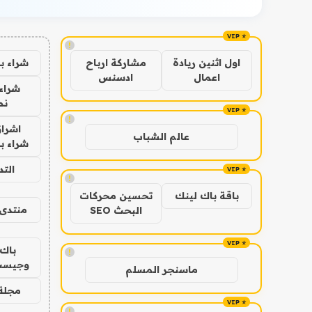
!
شراء ب
اول اثنين ريادة
مشاركة ارباح
اعمال
ادسنس
شراء 
نص
!
اشراق
عالم الشباب
شراء با
الت
!
باقة باك لينك
تحسين محركات
منتدى 
البحث SEO
باك 
!
وجيست
ماسنجر المسلم
مجلة 
!