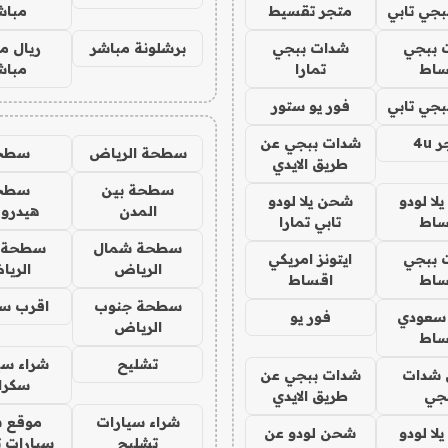
جي تابي
متجر تقسيط
مباش
 ببجي
شدات ببجي
برشلونة مباشر
ريال م
ساط
تمارا
مباش
جي تابي
فور يو ستور
4u
شدات ببجي عن
سطحة الرياض
سطح
طريق الايدي
سطحة بين
سطح
ا لودو
شحن يلا لودو
المدن
هيدرو
ساط
تابي تمارا
سطحة شمال
سطحة 
 ببجي
ايتونز امريكي
الرياض
الري
ساط
اقساط
سطحة جنوب
اقرب س
 سعودي
فور يو
الرياض
ساط
تشليح
شراء سي
شدات
شدات ببجي عن
سكرا
جي
طريق الايدي
شراء سيارات
موقع ش
ا لودو
شحن لودو عن
تشليح
سيارات 