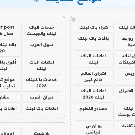
!
اك لينك
شراء باك لينك
خدمات الباك
t post
لينك والجيست
مقال 
روابط
باقات باك لينك
ية
سوق العرب
باك لينك
20
 لنك،
اعلانات الباك
كلينكات
لينك
اعلانات الباك
أقوى باق
لينك
لين
دريس
اشراق العالم
عالم كبير
خدمات با كلينك
موقع تج
2026
تجارب ا
الاشراق
اعلانات الباك
لينك 2026
ديوان العرب
مشار
لينك
مصادر التعليم
اعلانات باك لينك
اعلانات ب
 بوست
تقنية
يو ان بي
الرياضي
يلا شوت
a shoot