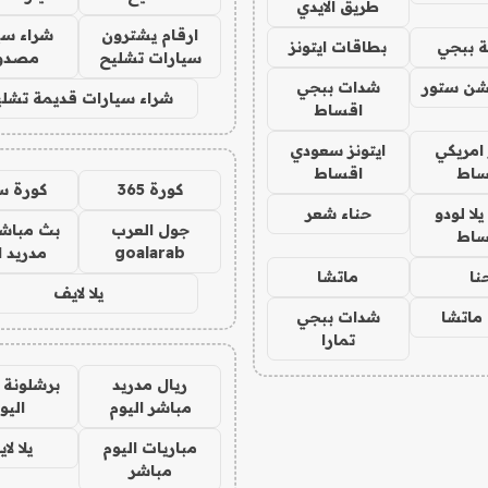
طريق الايدي
ارقام يشترون
شراء سي
 ببجي
بطاقات ايتونز
سيارات تشليح
مصدو
شن ستور
شدات ببجي
شراء سيارات قديمة تشلي
اقساط
 امريكي
ايتونز سعودي
ساط
اقساط
كورة 365
كورة س
ا لودو
حناء شعر
جول العرب
بث مباشر
ساط
goalarab
مدريد ا
نا
ماتشا
يلا لايف
ماتشا
شدات ببجي
تمارا
ريال مدريد
برشلونة 
مباشر اليوم
اليو
مباريات اليوم
يلا لا
مباشر