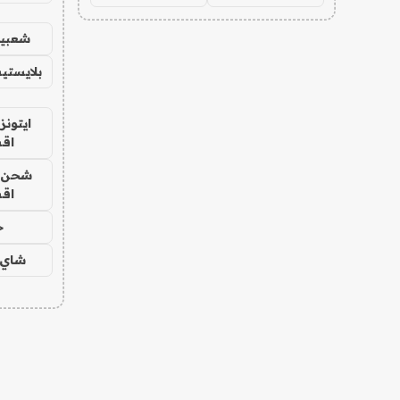
شعبية
بلايستي
ايتونز
اق
شحن يل
اق
ح
شاي 