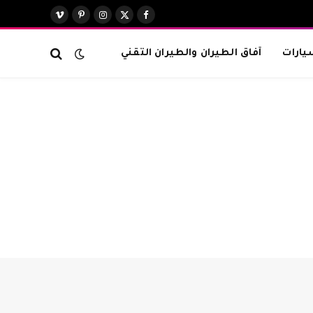
X
فيسبوك
الانستغرام
بينتيريست
فيميو
(Twitter)
يارات
آفاق الطيران والطيران التقني