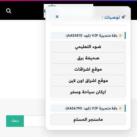
×
توصيات :
الرئيسية
»
للتشبث
باقة متميزة VIP (كود: AA35872):
للتشبث
ضوء التعليمي
صحيفة برق
موقع اشراقات
موقع اشراق اون لاين
اركان سياحة وسفر
باقة متميزة VIP (كود: AA26790):
ماسنجر المسلم