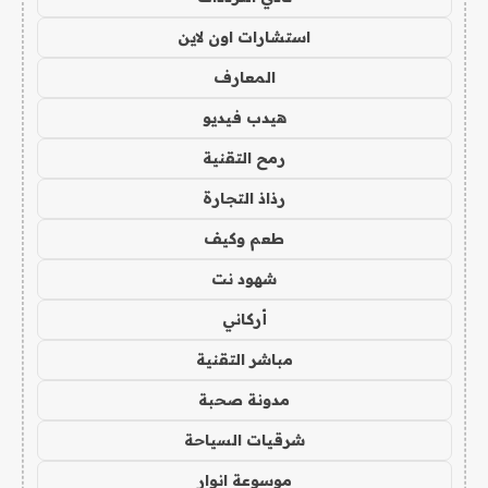
استشارات اون لاين
المعارف
هيدب فيديو
رمح التقنية
رذاذ التجارة
طعم وكيف
شهود نت
أركاني
مباشر التقنية
مدونة صحبة
شرقيات السياحة
موسوعة انوار