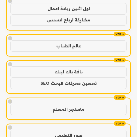
!
اول اثنين ريادة اعمال
مشاركة ارباح ادسنس
!
عالم الشباب
!
باقة باك لينك
تحسين محركات البحث SEO
!
ماسنجر المسلم
!
ضوء التعليمي