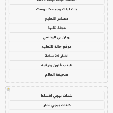
باك لينك وجيست بوست
مصادر التعليم
مجلة تقنية
يو ان بي الرياضي
موقع حالة للتعليم
اخبار 24 ساعة
هيدب فنون وترفيه
صحيفة العالم
!
شدات ببجي اقساط
شدات ببجي تمارا