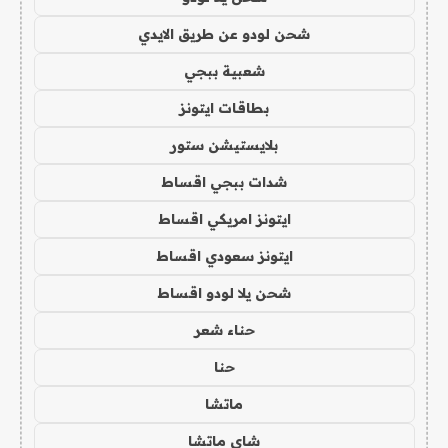
شحن لودو عن طريق الايدي
شعبية ببجي
بطاقات ايتونز
بلايستيشن ستور
شدات ببجي اقساط
ايتونز امريكي اقساط
ايتونز سعودي اقساط
شحن يلا لودو اقساط
حناء شعر
حنا
ماتشا
شاي ماتشا