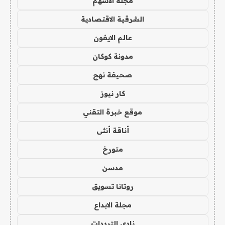
مجلة الاسهم
الشرقية الاقتصادية
عالم الايفون
مدونة كوكان
صحيفة نهج
كار نيوز
موقع خبرة التقني
أناقة أنثى
متورخ
مدسن
روتانا تسويق
مجلة الابداع
نادي الترددات