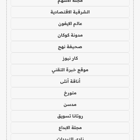
مجلة الاسهم
الشرقية الاقتصادية
عالم الايفون
مدونة كوكان
صحيفة نهج
كار نيوز
موقع خبرة التقني
أناقة أنثى
متورخ
مدسن
روتانا تسويق
مجلة الابداع
نادي الترددات