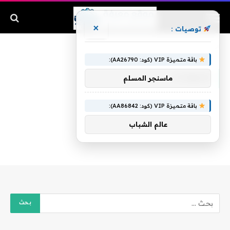
×
توصيات :
الرئيسية
»
للجوازات
باقة متميزة VIP (كود: AA26790):
للجوازات
ماسنجر المسلم
باقة متميزة VIP (كود: AA86842):
عالم الشباب