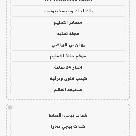
باك لينك وجيست بوست
مصادر التعليم
مجلة تقنية
يو ان بي الرياضي
موقع حالة للتعليم
اخبار 24 ساعة
هيدب فنون وترفيه
صحيفة العالم
!
شدات ببجي اقساط
شدات ببجي تمارا