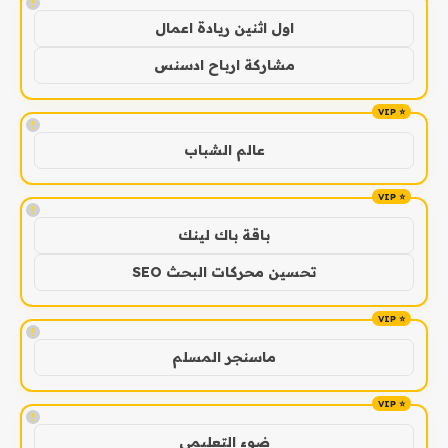
!
اول اثنين ريادة اعمال
مشاركة ارباح ادسنس
!
عالم الشباب
!
باقة باك لينك
تحسين محركات البحث SEO
!
ماسنجر المسلم
!
ضوء التعليمي