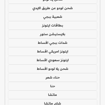
شحن لودو عن طريق الايدي
شعبية ببجي
بطاقات ايتونز
بلايستيشن ستور
شدات ببجي اقساط
ايتونز امريكي اقساط
ايتونز سعودي اقساط
شحن يلا لودو اقساط
حناء شعر
حنا
ماتشا
شاي ماتشا