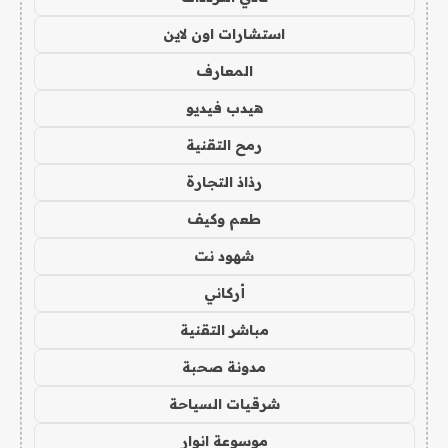
استشارات اون لاين
المعارف
هيدب فيديو
رمح التقنية
رذاذ التجارة
طعم وكيف
شهود نت
أركاني
مباشر التقنية
مدونة صحبة
شرقيات السياحة
موسوعة انوار