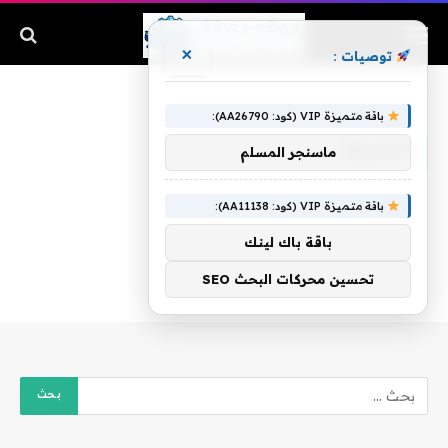
×
توصيات :
الرئيسية
»
للصيغة
باقة متميزة VIP (كود: AA26790):
للصيغة
ماسنجر المسلم
باقة متميزة VIP (كود: AA11138):
باقة باك لينك
تحسين محركات البحث SEO