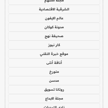
مجلة الاسهم
الشرقية الاقتصادية
عالم الايفون
مدونة كوكان
صحيفة نهج
كار نيوز
موقع خبرة التقني
أناقة أنثى
متورخ
مدسن
روتانا تسويق
مجلة الابداع
نادي الترددات