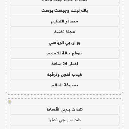
باك لينك وجيست بوست
مصادر التعليم
مجلة تقنية
يو ان بي الرياضي
موقع حالة للتعليم
اخبار 24 ساعة
هيدب فنون وترفيه
صحيفة العالم
!
شدات ببجي اقساط
شدات ببجي تمارا