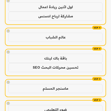
!
اول اثنين ريادة اعمال
مشاركة ارباح ادسنس
!
عالم الشباب
!
باقة باك لينك
تحسين محركات البحث SEO
!
ماسنجر المسلم
!
ضوء التعليمي