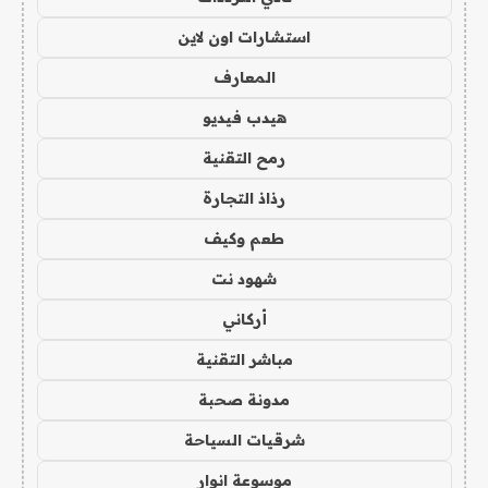
استشارات اون لاين
المعارف
هيدب فيديو
رمح التقنية
رذاذ التجارة
طعم وكيف
شهود نت
أركاني
مباشر التقنية
مدونة صحبة
شرقيات السياحة
موسوعة انوار