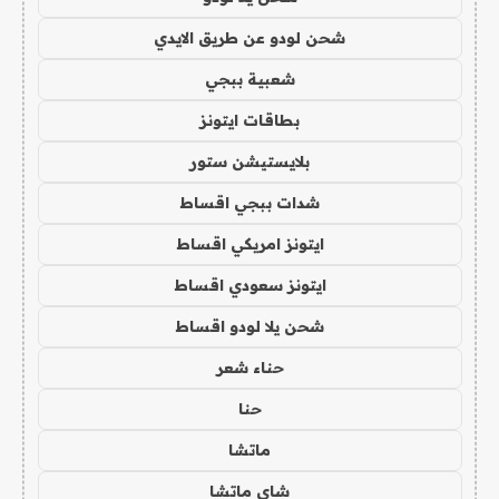
شحن لودو عن طريق الايدي
شعبية ببجي
بطاقات ايتونز
بلايستيشن ستور
شدات ببجي اقساط
ايتونز امريكي اقساط
ايتونز سعودي اقساط
شحن يلا لودو اقساط
حناء شعر
حنا
ماتشا
شاي ماتشا