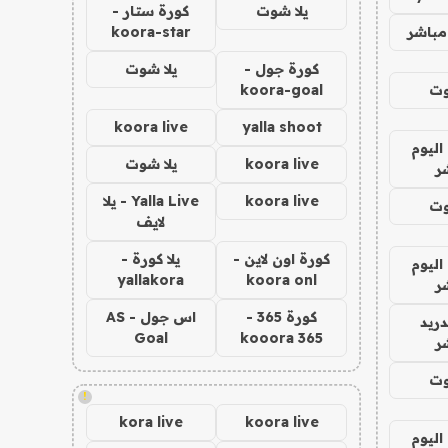
يلا شوت
كورة ستار -
مباشر
koora-star
كورة جول -
يلا شوت
وت
koora-goal
koora live
yalla shoot
اليوم
koora live
يلا شوت
ر
koora live
Yalla Live - يلا
وت
لايف
كورة اون لاين -
يلا كورة -
اليوم
yallakora
koora onl
ر
كورة 365 -
اس جول - AS
دريد
Goal
kooora 365
ر
وت
!
kora live
koora live
اليوم