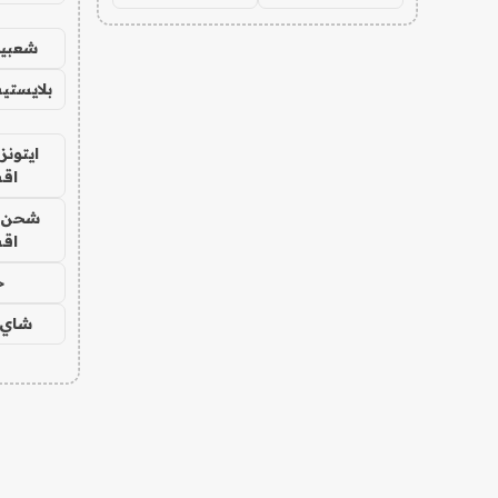
شعبية
بلايستي
ايتونز
اق
شحن يل
اق
ح
شاي 