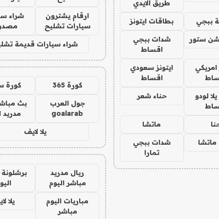
طريق الايدي
ارقام يشترون
شراء سي
 ببجي
بطاقات ايتونز
سيارات تشليح
مصدو
شن ستور
شدات ببجي
شراء سيارات قديمة تشلي
اقساط
 امريكي
ايتونز سعودي
ساط
اقساط
كورة 365
كورة س
ا لودو
حناء شعر
جول العرب
بث مباشر
ساط
goalarab
مدريد ا
نا
ماتشا
يلا لايف
ماتشا
شدات ببجي
تمارا
ريال مدريد
برشلونة 
مباشر اليوم
اليو
مباريات اليوم
يلا لا
مباشر