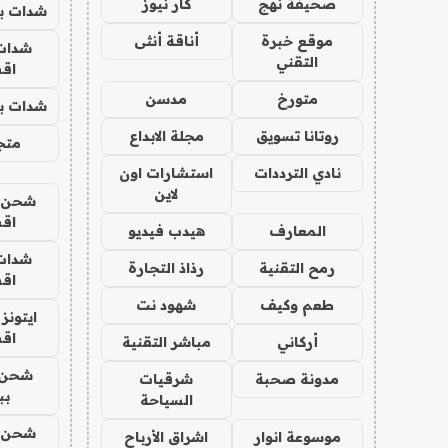
صحيفة نهج
كار نيوز
شدات بب
موقع خبرة
أناقة أنثى
شدات
التقني
اق
متورخ
مدسن
شدات بب
روتانا تسويق
مجلة الابداع
متجر 
نادي الترددات
استشارات اون
لاين
شحن يل
اق
المعارف
هيدب فيديو
شدات
رمح التقنية
رذاذ التجارة
اق
طعم وكيف
شهود نت
ايتونز
اق
أركاني
مباشر التقنية
شحن 
مدونة صحبة
شرقيات
بب
السياحة
شحن يل
موسوعة انوار
اشراق الأرباح