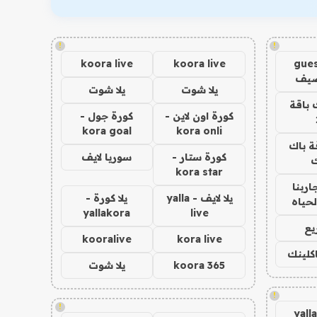
!
!
koora live
koora live
gues
ضيف
يلا شوت
يلا شوت
 باقة
كورة اون لاين -
كورة جول -
kora goal
kora onli
ة باك
كورة ستار -
سوريا لايف
ك
kora star
اربنا
يلا لايف - yalla
يلا كورة -
لحياه
yallakora
live
يع
kooralive
kora live
اكلينك
koora 365
يلا شوت
!
!
yall