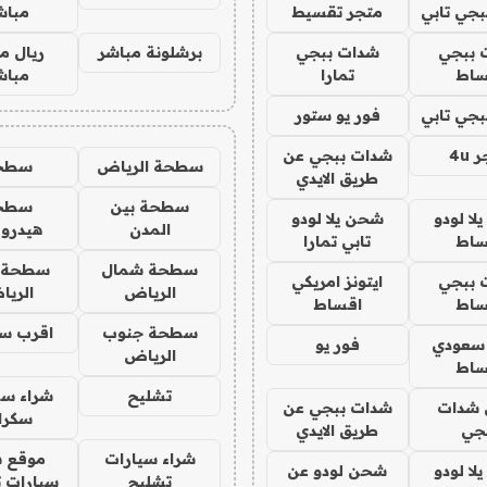
جي تابي
متجر تقسيط
مباش
 ببجي
شدات ببجي
برشلونة مباشر
ريال م
ساط
تمارا
مباش
جي تابي
فور يو ستور
4u
شدات ببجي عن
سطحة الرياض
سطح
طريق الايدي
سطحة بين
سطح
ا لودو
شحن يلا لودو
المدن
هيدرو
ساط
تابي تمارا
سطحة شمال
سطحة 
 ببجي
ايتونز امريكي
الرياض
الري
ساط
اقساط
سطحة جنوب
اقرب س
 سعودي
فور يو
الرياض
ساط
تشليح
شراء سي
شدات
شدات ببجي عن
سكرا
جي
طريق الايدي
شراء سيارات
موقع ش
ا لودو
شحن لودو عن
تشليح
سيارات 