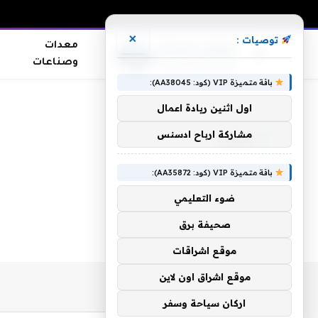
×
توصيات :
معدات
وصناعات
باقة متميزة VIP (كود: AA38045):
الرئيسية
»
لمؤذن
اول اثنين ريادة اعمال
مشاركة ارباح ادسنس
لمؤذن
باقة متميزة VIP (كود: AA35872):
ضوء التعليمي
صحيفة برق
موقع اشراقات
موقع اشراق اون لاين
اركان سياحة وسفر