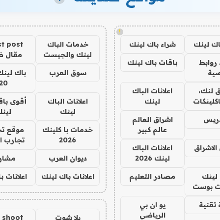
!
اك لينك
شراء باك لينك
خدمات الباك
t post
لينك والجيست
مقال 
روابط
باقات باك لينك
ية
سوق العرب
باك لينك
20
 لنك،
اعلانات الباك
كلينكات
لينك
اعلانات الباك
أقوى باق
لينك
لين
دريس
اشراق العالم
عالم كبير
خدمات با كلينك
موقع تج
2026
تجارب ا
الاشراق
اعلانات الباك
لينك 2026
ديوان العرب
مشار
لينك
مصادر التعليم
اعلانات باك لينك
اعلانات ب
 بوست
تقنية
يو ان بي
الرياضي
يلا شوت
a shoot