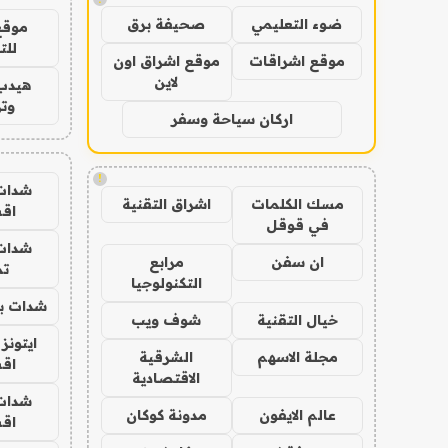
ضوء التعليمي
صحيفة برق
موقع
للت
موقع اشراقات
موقع اشراق اون
لاين
هيدب
وتر
اركان سياحة وسفر
!
شدات
مسك الكلمات
اشراق التقنية
اق
في قوقل
شدات
ان سفن
مرابع
تم
التكنولوجيا
شدات بب
خيال التقنية
شوف ويب
ايتونز
مجلة الاسهم
الشرقية
اق
الاقتصادية
شدات
عالم الايفون
مدونة كوكان
اق