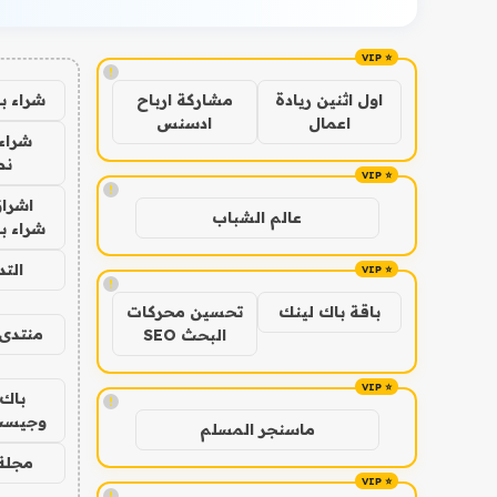
!
شراء ب
اول اثنين ريادة
مشاركة ارباح
اعمال
ادسنس
شراء 
نص
!
اشراق
عالم الشباب
شراء با
الت
!
باقة باك لينك
تحسين محركات
منتدى 
البحث SEO
باك 
!
وجيست
ماسنجر المسلم
مجلة 
!