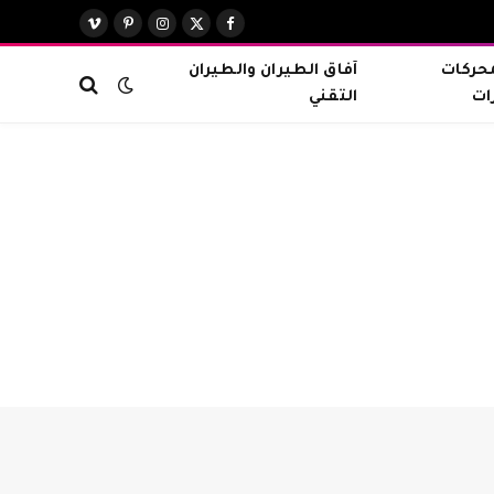
X
فيسبوك
الانستغرام
بينتيريست
فيميو
(Twitter)
محركات
آفاق الطيران والطيران
ات
التقني