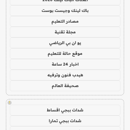
باك لينك وجيست بوست
مصادر التعليم
مجلة تقنية
يو ان بي الرياضي
موقع حالة للتعليم
اخبار 24 ساعة
هيدب فنون وترفيه
صحيفة العالم
!
شدات ببجي اقساط
شدات ببجي تمارا