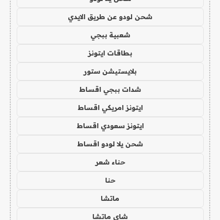
شحن لودو عن طريق الايدي
شعبية ببجي
بطاقات ايتونز
بلايستيشن ستور
شدات ببجي اقساط
ايتونز امريكي اقساط
ايتونز سعودي اقساط
شحن يلا لودو اقساط
حناء شعر
حنا
ماتشا
شاي ماتشا