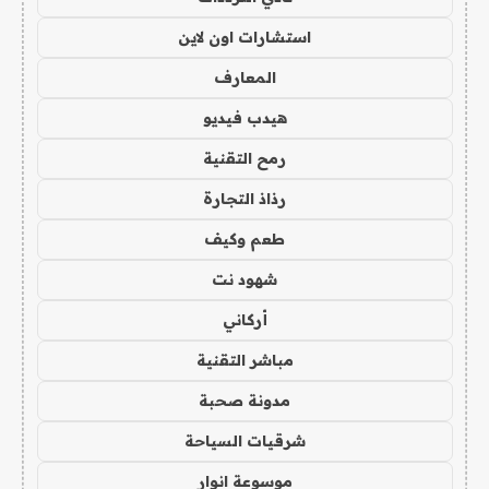
استشارات اون لاين
المعارف
هيدب فيديو
رمح التقنية
رذاذ التجارة
طعم وكيف
شهود نت
أركاني
مباشر التقنية
مدونة صحبة
شرقيات السياحة
موسوعة انوار