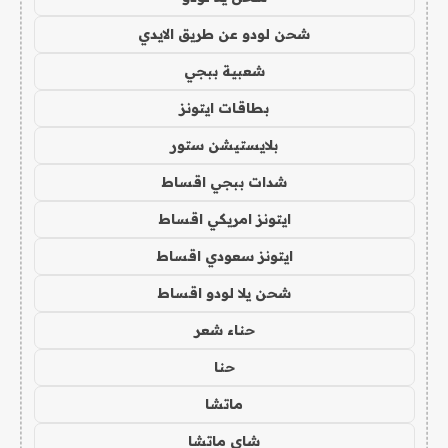
شحن لودو عن طريق الايدي
شعبية ببجي
بطاقات ايتونز
بلايستيشن ستور
شدات ببجي اقساط
ايتونز امريكي اقساط
ايتونز سعودي اقساط
شحن يلا لودو اقساط
حناء شعر
حنا
ماتشا
شاي ماتشا