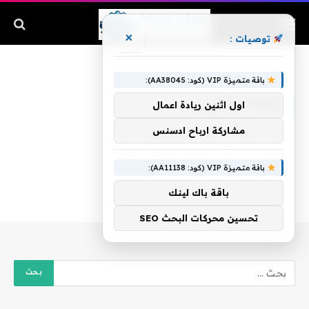
×
توصيات :
الرئيسية
»
مباراة الاهلي
باقة متميزة VIP (كود: AA38045):
مباراة الاهلي
اول اثنين ريادة اعمال
مشاركة ارباح ادسنس
باقة متميزة VIP (كود: AA11138):
باقة باك لينك
تحسين محركات البحث SEO