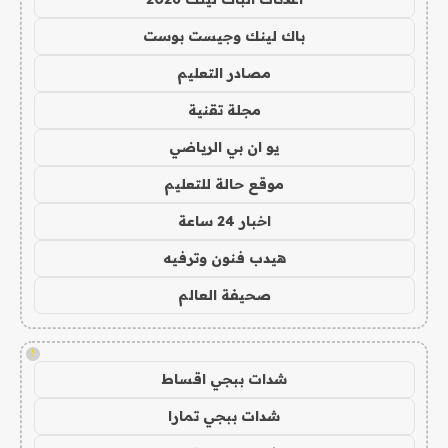
باك لينك وجيست بوست
مصادر التعليم
مجلة تقنية
يو ان بي الرياضي
موقع حالة للتعليم
اخبار 24 ساعة
هيدب فنون وترفيه
صحيفة العالم
!
شدات ببجي اقساط
شدات ببجي تمارا