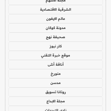
مجلة الاسهم
الشرقية الاقتصادية
عالم الايفون
مدونة كوكان
صحيفة نهج
كار نيوز
موقع خبرة التقني
أناقة أنثى
متورخ
مدسن
روتانا تسويق
مجلة الابداع
نادي الترددات