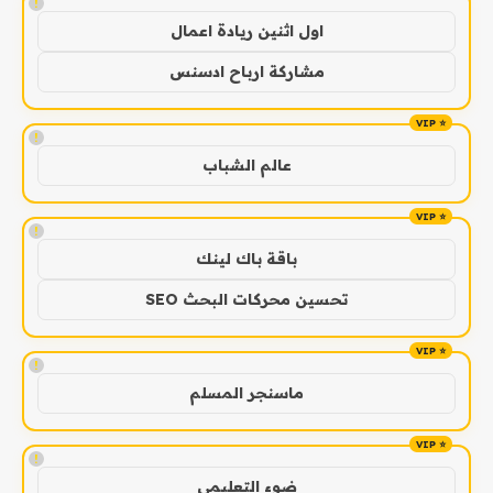
!
اول اثنين ريادة اعمال
مشاركة ارباح ادسنس
!
عالم الشباب
!
باقة باك لينك
تحسين محركات البحث SEO
!
ماسنجر المسلم
!
ضوء التعليمي