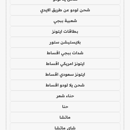
شحن لودو عن طريق الايدي
شعبية ببجي
بطاقات ايتونز
بلايستيشن ستور
شدات ببجي اقساط
ايتونز امريكي اقساط
ايتونز سعودي اقساط
شحن يلا لودو اقساط
حناء شعر
حنا
ماتشا
شاي ماتشا