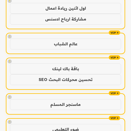
!
اول اثنين ريادة اعمال
مشاركة ارباح ادسنس
!
عالم الشباب
!
باقة باك لينك
تحسين محركات البحث SEO
!
ماسنجر المسلم
!
ضوء التعليمي