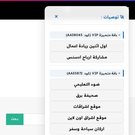
×
🚀 توصيات :
الرئيسية
»
مباراة الزمالك القادمة
⭐ باقة متميزة VIP (كود: AA38045):
مباراة الزمالك القادمة
اول اثنين ريادة اعمال
مشاركة ارباح ادسنس
⭐ باقة متميزة VIP (كود: AA35872):
ضوء التعليمي
صحيفة برق
موقع اشراقات
موقع اشراق اون لاين
اركان سياحة وسفر