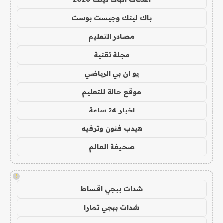
باك لينك وجيست بوست
مصادر التعليم
مجلة تقنية
يو ان بي الرياضي
موقع حالة للتعليم
اخبار 24 ساعة
هيدب فنون وترفيه
صحيفة العالم
!
شدات ببجي اقساط
شدات ببجي تمارا