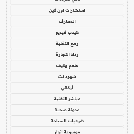
استشارات اون لاين
المعارف
هيدب فيديو
رمح التقنية
رذاذ التجارة
طعم وكيف
شهود نت
أركاني
مباشر التقنية
مدونة صحبة
شرقيات السياحة
موسوعة انوار