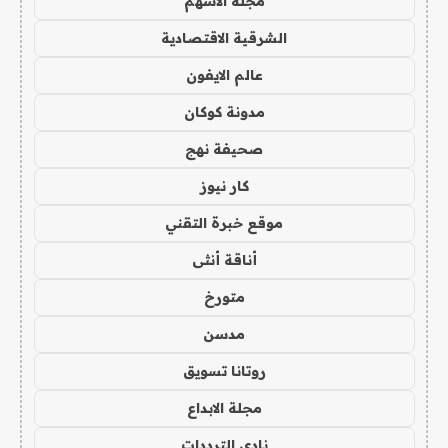
مجلة الاسهم
الشرقية الاقتصادية
عالم الايفون
مدونة كوكان
صحيفة نهج
كار نيوز
موقع خبرة التقني
أناقة أنثى
متورخ
مدسن
روتانا تسويق
مجلة الابداع
نادي الترددات