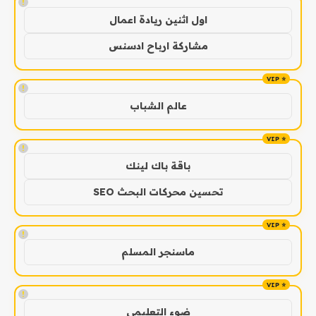
!
اول اثنين ريادة اعمال
مشاركة ارباح ادسنس
!
عالم الشباب
!
باقة باك لينك
تحسين محركات البحث SEO
!
ماسنجر المسلم
!
ضوء التعليمي