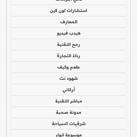
استشارات اون لاين
المعارف
هيدب فيديو
رمح التقنية
رذاذ التجارة
طعم وكيف
شهود نت
أركاني
مباشر التقنية
مدونة صحبة
شرقيات السياحة
موسوعة انوار