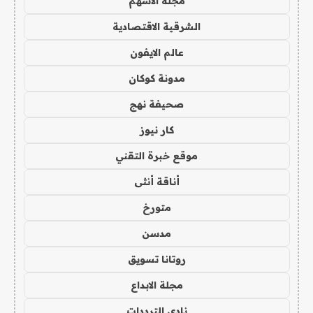
مجلة الاسهم
الشرقية الاقتصادية
عالم الايفون
مدونة كوكان
صحيفة نهج
كار نيوز
موقع خبرة التقني
أناقة أنثى
متورخ
مدسن
روتانا تسويق
مجلة الابداع
نادي الترددات