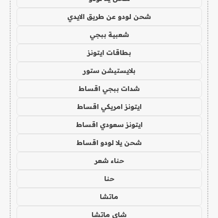
شحن لودو عن طريق الايدي
شعبية ببجي
بطاقات ايتونز
بلايستيشن ستور
شدات ببجي اقساط
ايتونز امريكي اقساط
ايتونز سعودي اقساط
شحن يلا لودو اقساط
حناء شعر
حنا
ماتشا
شاي ماتشا