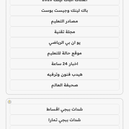
باك لينك وجيست بوست
مصادر التعليم
مجلة تقنية
يو ان بي الرياضي
موقع حالة للتعليم
اخبار 24 ساعة
هيدب فنون وترفيه
صحيفة العالم
!
شدات ببجي اقساط
شدات ببجي تمارا