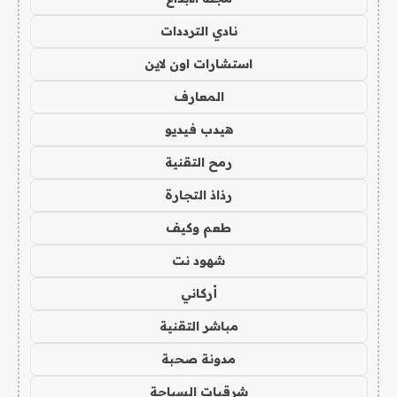
نادي الترددات
استشارات اون لاين
المعارف
هيدب فيديو
رمح التقنية
رذاذ التجارة
طعم وكيف
شهود نت
أركاني
مباشر التقنية
مدونة صحبة
شرقيات السياحة