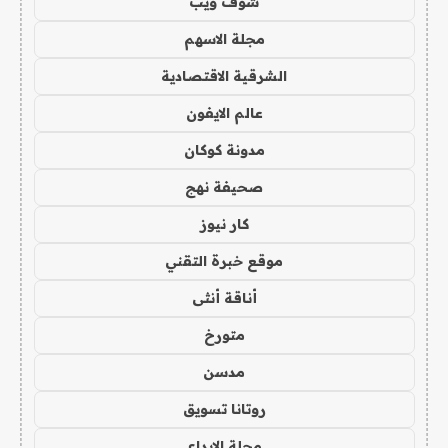
شوف ويب
مجلة الاسهم
الشرقية الاقتصادية
عالم الايفون
مدونة كوكان
صحيفة نهج
كار نيوز
موقع خبرة التقني
أناقة أنثى
متورخ
مدسن
روتانا تسويق
مجلة الابداع