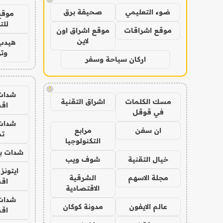
ضوء التعليمي
صحيفة برق
موقع
للت
موقع اشراقات
موقع اشراق اون
لاين
هيدب
وتر
اركان سياحة وسفر
!
شدات
مسك الكلمات
اشراق التقنية
اق
في قوقل
شدات
ان سفن
مرابع
تم
التكنولوجيا
شدات بب
خيال التقنية
شوف ويب
ايتونز
مجلة الاسهم
الشرقية
اق
الاقتصادية
شدات
عالم الايفون
مدونة كوكان
اق