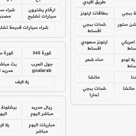
طريق الايدي
ارقام يشترون
شراء سي
 ببجي
بطاقات ايتونز
سيارات تشليح
مصدو
شن ستور
شدات ببجي
شراء سيارات قديمة تشلي
اقساط
 امريكي
ايتونز سعودي
ساط
اقساط
كورة 365
كورة س
ا لودو
حناء شعر
جول العرب
بث مباشر
ساط
goalarab
مدريد ا
نا
ماتشا
يلا لايف
ماتشا
شدات ببجي
تمارا
ريال مدريد
برشلونة 
مباشر اليوم
اليو
مباريات اليوم
يلا لا
مباشر