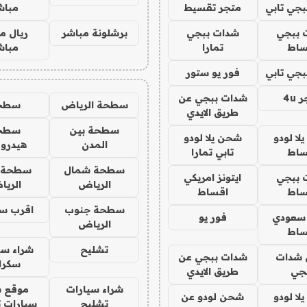
جي تابي
متجر تقسيط
مباش
 ببجي
شدات ببجي
برشلونة مباشر
ريال م
ساط
تمارا
مباش
جي تابي
فور يو ستور
4u
شدات ببجي عن
سطحة الرياض
سطح
طريق الايدي
سطحة بين
سطح
ا لودو
شحن يلا لودو
المدن
هيدرو
ساط
تابي تمارا
سطحة شمال
سطحة 
 ببجي
ايتونز امريكي
الرياض
الري
ساط
اقساط
سطحة جنوب
اقرب س
 سعودي
فور يو
الرياض
ساط
تشليح
شراء سي
شدات
شدات ببجي عن
سكرا
جي
طريق الايدي
شراء سيارات
موقع ش
ا لودو
شحن لودو عن
تشليح
سيارات 