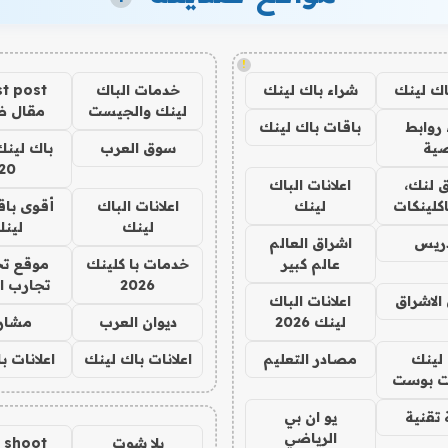
!
اك لينك
شراء باك لينك
خدمات الباك
t post
لينك والجيست
مقال 
روابط
باقات باك لينك
ية
سوق العرب
باك لينك
20
 لنك،
اعلانات الباك
كلينكات
لينك
اعلانات الباك
أقوى باق
لينك
لين
دريس
اشراق العالم
عالم كبير
خدمات با كلينك
موقع تج
2026
تجارب ا
الاشراق
اعلانات الباك
لينك 2026
ديوان العرب
مشار
لينك
مصادر التعليم
اعلانات باك لينك
اعلانات ب
 بوست
تقنية
يو ان بي
الرياضي
يلا شوت
a shoot