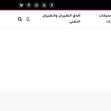
X
فيسبوك
الانستغرام
بينتيريست
فيميو
(Twitter)
محركات
آفاق الطيران والطيران
ات
التقني