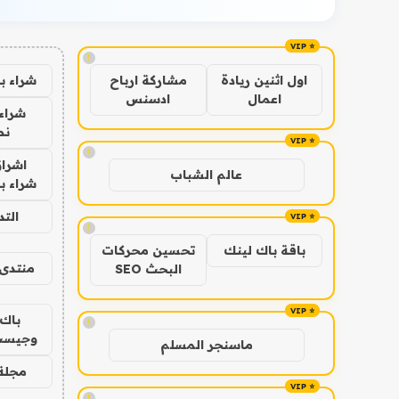
!
شراء ب
اول اثنين ريادة
مشاركة ارباح
اعمال
ادسنس
شراء 
نص
!
اشراق
عالم الشباب
شراء با
الت
!
باقة باك لينك
تحسين محركات
منتدى 
البحث SEO
باك 
!
وجيست
ماسنجر المسلم
مجلة 
!