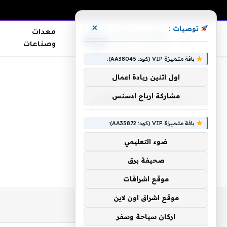
×
توصيات :
معدات
وصناعات
باقة متميزة VIP (كود: AA38045):
الرئيسية
»
مباراة الهلال والأهلي
اول اثنين ريادة اعمال
مشاركة ارباح ادسنس
مباراة الهلال والأهلي
باقة متميزة VIP (كود: AA35872):
ضوء التعليمي
صحيفة برق
موقع اشراقات
موقع اشراق اون لاين
اركان سياحة وسفر