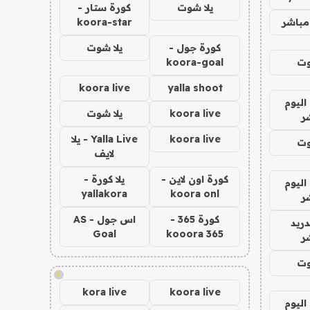
يلا شوت
كورة ستار -
مباشر
koora-star
كورة جول -
يلا شوت
وت
koora-goal
koora live
yalla shoot
اليوم
koora live
يلا شوت
ر
koora live
Yalla Live - يلا
وت
لايف
كورة اون لاين -
يلا كورة -
اليوم
yallakora
koora onl
ر
كورة 365 -
اس جول - AS
دريد
Goal
kooora 365
ر
وت
!
kora live
koora live
اليوم