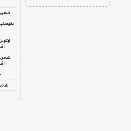
شعبية
بلايستي
ايتونز
اق
شحن يل
اق
ح
شاي 