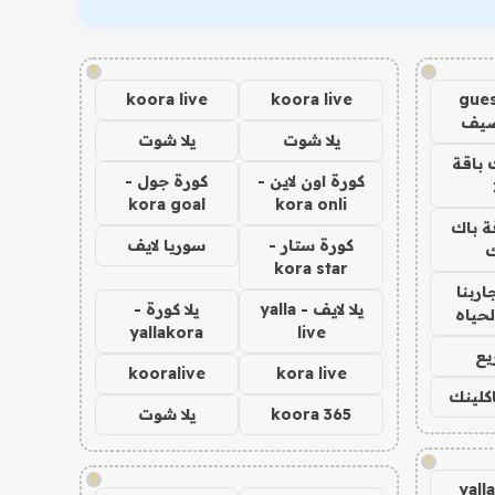
!
!
koora live
koora live
gues
ضيف
يلا شوت
يلا شوت
 باقة
كورة اون لاين -
كورة جول -
kora goal
kora onli
ة باك
كورة ستار -
سوريا لايف
ك
kora star
اربنا
يلا لايف - yalla
يلا كورة -
لحياه
yallakora
live
يع
kooralive
kora live
اكلينك
koora 365
يلا شوت
!
!
yall