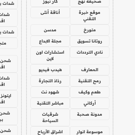
صحيفة نهج
كار نيوز
شدات بب
موقع خبرة
أناقة أنثى
شدات
التقني
اق
متورخ
مدسن
شدات بب
روتانا تسويق
مجلة الابداع
متجر 
نادي الترددات
استشارات اون
لاين
شحن يل
اق
المعارف
هيدب فيديو
شدات
رمح التقنية
رذاذ التجارة
اق
طعم وكيف
شهود نت
ايتونز
اق
أركاني
مباشر التقنية
شحن 
مدونة صحبة
شرقيات
بب
السياحة
شحن يل
موسوعة انوار
اشراق الأرباح