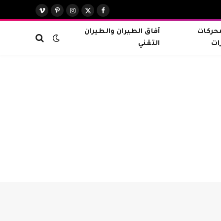
X
فيسبوك
الانستغرام
بينتيريست
فيميو
(Twitter)
محركات
آفاق الطيران والطيران
ات
التقني