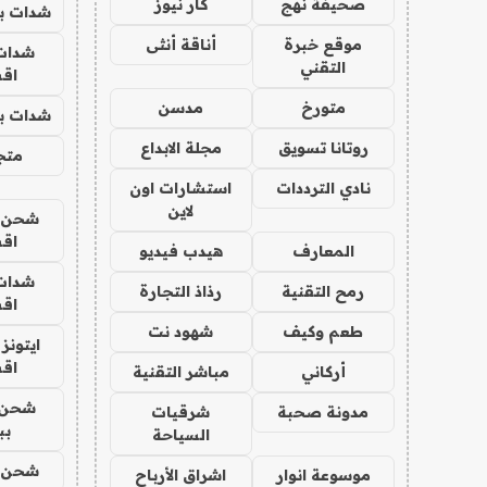
صحيفة نهج
كار نيوز
شدات بب
موقع خبرة
أناقة أنثى
شدات
التقني
اق
متورخ
مدسن
شدات بب
روتانا تسويق
مجلة الابداع
متجر 
نادي الترددات
استشارات اون
لاين
شحن يل
اق
المعارف
هيدب فيديو
شدات
رمح التقنية
رذاذ التجارة
اق
طعم وكيف
شهود نت
ايتونز
اق
أركاني
مباشر التقنية
شحن 
مدونة صحبة
شرقيات
بب
السياحة
شحن يل
موسوعة انوار
اشراق الأرباح