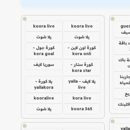
!
!
koora live
koora live
gues
ضيف
يلا شوت
يلا شوت
 باقة
كورة اون لاين -
كورة جول -
kora goal
kora onli
ة باك
كورة ستار -
سوريا لايف
ك
kora star
اربنا
يلا لايف - yalla
يلا كورة -
لحياه
yallakora
live
يع
kooralive
kora live
اكلينك
koora 365
يلا شوت
!
!
yall