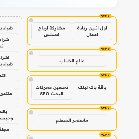
!
شراء ب
اول اثنين ريادة
مشاركة ارباح
اعمال
ادسنس
شراء 
نص
!
اشراق
عالم الشباب
شراء با
الت
!
باقة باك لينك
تحسين محركات
منتدى 
البحث SEO
باك 
!
وجيست
ماسنجر المسلم
مجلة 
!