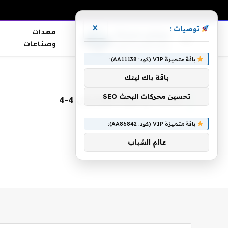
×
توصيات :
معدات
وصناعات
باقة متميزة VIP (كود: AA11138):
الرئيسية
»
مباراة برشلونة وفياريال 4-4
باقة باك لينك
تحسين محركات البحث SEO
مباراة برشلونة وفياريال 4-4
باقة متميزة VIP (كود: AA86842):
عالم الشباب