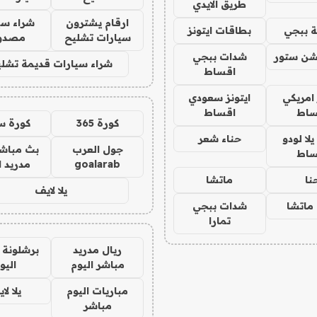
طريق الايدي
ارقام يشترون
شراء سي
 ببجي
بطاقات ايتونز
سيارات تشليح
مصدو
شن ستور
شدات ببجي
شراء سيارات قديمة تشلي
اقساط
 امريكي
ايتونز سعودي
ساط
اقساط
كورة 365
كورة س
ا لودو
حناء شعر
جول العرب
بث مباشر
ساط
goalarab
مدريد ا
نا
ماتشا
يلا لايف
ماتشا
شدات ببجي
تمارا
ريال مدريد
برشلونة 
مباشر اليوم
اليو
مباريات اليوم
يلا لا
مباشر