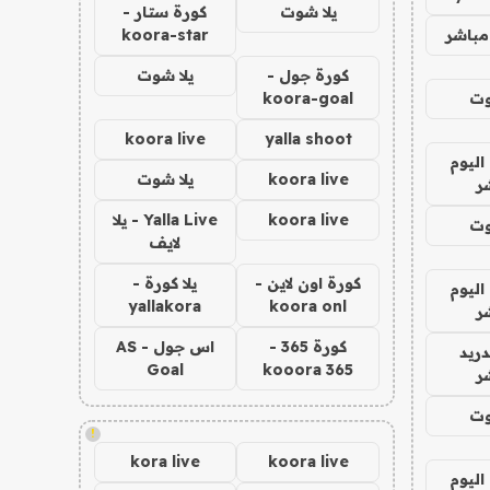
يلا شوت
كورة ستار -
مباشر
koora-star
كورة جول -
يلا شوت
وت
koora-goal
koora live
yalla shoot
اليوم
koora live
يلا شوت
ر
koora live
Yalla Live - يلا
وت
لايف
كورة اون لاين -
يلا كورة -
اليوم
yallakora
koora onl
ر
كورة 365 -
اس جول - AS
دريد
Goal
kooora 365
ر
وت
!
kora live
koora live
اليوم