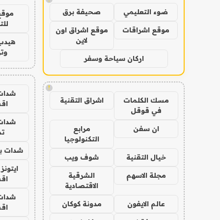
ضوء التعليمي
صحيفة برق
موقع
للت
موقع اشراقات
موقع اشراق اون
لاين
هيدب
وتر
اركان سياحة وسفر
!
شدات
مسك الكلمات
اشراق التقنية
اق
في قوقل
شدات
ان سفن
مرابع
تم
التكنولوجيا
شدات بب
خيال التقنية
شوف ويب
ايتونز
مجلة الاسهم
الشرقية
اق
الاقتصادية
شدات
عالم الايفون
مدونة كوكان
اق