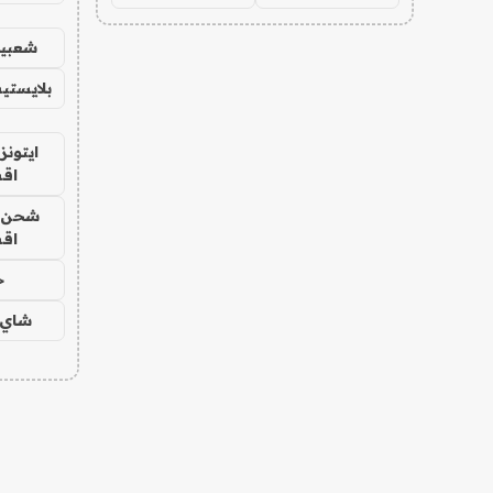
شعبية
بلايستي
ايتونز
اق
شحن يل
اق
ح
شاي 