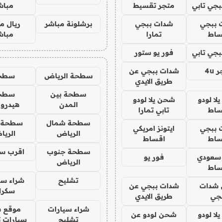
جي تابي
متجر تقسيط
مباش
 ببجي
شدات ببجي
برشلونة مباشر
ريال م
ساط
تمارا
مباش
جي تابي
فور يو ستور
4u
شدات ببجي عن
سطحة الرياض
سطح
طريق الايدي
سطحة بين
سطح
ا لودو
شحن يلا لودو
المدن
هيدرو
ساط
تابي تمارا
سطحة شمال
سطحة 
 ببجي
ايتونز امريكي
الرياض
الري
ساط
اقساط
سطحة جنوب
اقرب س
 سعودي
فور يو
الرياض
ساط
تشليح
شراء سي
شدات
شدات ببجي عن
سكرا
جي
طريق الايدي
شراء سيارات
موقع ش
ا لودو
شحن لودو عن
تشليح
سيارات 