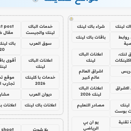
!
اك لينك
شراء باك لينك
خدمات الباك
t post
لينك والجيست
مقال 
روابط
باقات باك لينك
ية
سوق العرب
باك لينك
20
 لنك،
اعلانات الباك
كلينكات
لينك
اعلانات الباك
أقوى باق
لينك
لين
دريس
اشراق العالم
عالم كبير
خدمات با كلينك
موقع تج
2026
تجارب ا
الاشراق
اعلانات الباك
لينك 2026
ديوان العرب
مشار
لينك
مصادر التعليم
اعلانات باك لينك
اعلانات ب
 بوست
تقنية
يو ان بي
الرياضي
يلا شوت
a shoot