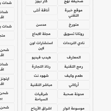
صحيفة نهج
كار نيوز
شدات بب
موقع خبرة
أناقة أنثى
شدات
التقني
اق
متورخ
مدسن
شدات بب
روتانا تسويق
مجلة الابداع
متجر 
نادي الترددات
استشارات اون
لاين
شحن يل
اق
المعارف
هيدب فيديو
شدات
رمح التقنية
رذاذ التجارة
اق
طعم وكيف
شهود نت
ايتونز
اق
أركاني
مباشر التقنية
شحن 
مدونة صحبة
شرقيات
بب
السياحة
شحن يل
موسوعة انوار
اشراق الأرباح