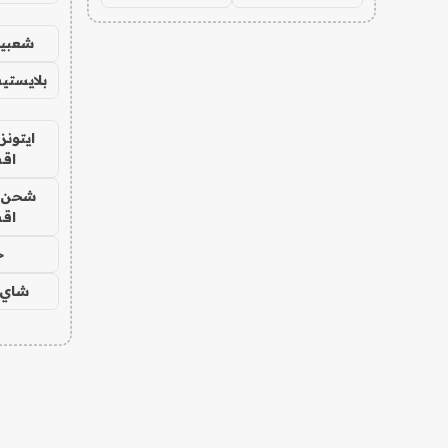
شعبية
بلايستي
ايتونز
اق
شحن يل
اق
ح
شاي 