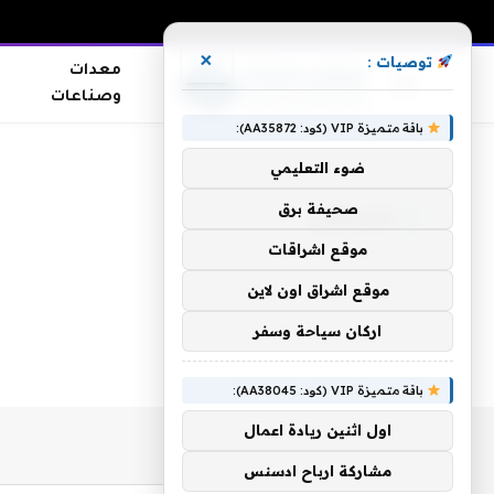
×
توصيات :
معدات
وصناعات
باقة متميزة VIP (كود: AA35872):
الرئيسية
»
متسوقي
ضوء التعليمي
صحيفة برق
متسوقي
موقع اشراقات
موقع اشراق اون لاين
اركان سياحة وسفر
باقة متميزة VIP (كود: AA38045):
اول اثنين ريادة اعمال
مشاركة ارباح ادسنس