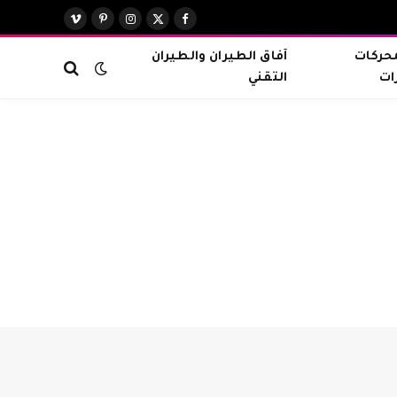
X
فيسبوك
الانستغرام
بينتيريست
فيميو
(Twitter)
محركات
آفاق الطيران والطيران
ات
التقني