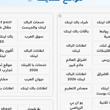
!
اك لينك
شراء باك لينك
خدمات الباك
t post
لينك والجيست
مقال 
روابط
باقات باك لينك
ية
سوق العرب
باك لينك
20
 لنك،
اعلانات الباك
كلينكات
لينك
اعلانات الباك
أقوى باق
لينك
لين
دريس
اشراق العالم
عالم كبير
خدمات با كلينك
موقع تج
2026
تجارب ا
الاشراق
اعلانات الباك
لينك 2026
ديوان العرب
مشار
لينك
مصادر التعليم
اعلانات باك لينك
اعلانات ب
 بوست
تقنية
يو ان بي
الرياضي
يلا شوت
a shoot