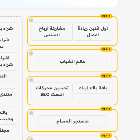
!
شراء ب
اول اثنين ريادة
مشاركة ارباح
اعمال
ادسنس
شراء 
نص
!
اشراق
عالم الشباب
شراء با
الت
!
باقة باك لينك
تحسين محركات
منتدى 
البحث SEO
باك 
!
وجيست
ماسنجر المسلم
مجلة 
!