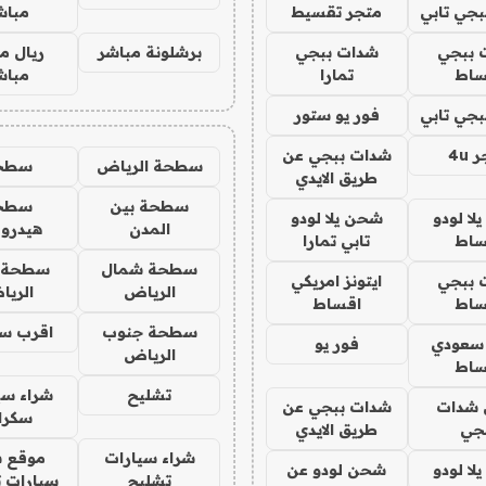
جي تابي
متجر تقسيط
مباش
 ببجي
شدات ببجي
برشلونة مباشر
ريال م
ساط
تمارا
مباش
جي تابي
فور يو ستور
4u
شدات ببجي عن
سطحة الرياض
سطح
طريق الايدي
سطحة بين
سطح
ا لودو
شحن يلا لودو
المدن
هيدرو
ساط
تابي تمارا
سطحة شمال
سطحة 
 ببجي
ايتونز امريكي
الرياض
الري
ساط
اقساط
سطحة جنوب
اقرب س
 سعودي
فور يو
الرياض
ساط
تشليح
شراء سي
شدات
شدات ببجي عن
سكرا
جي
طريق الايدي
شراء سيارات
موقع ش
ا لودو
شحن لودو عن
تشليح
سيارات 