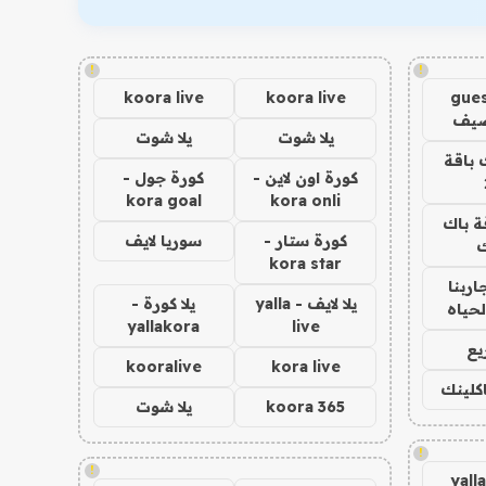
!
!
koora live
koora live
gues
ضيف
يلا شوت
يلا شوت
 باقة
كورة اون لاين -
كورة جول -
kora goal
kora onli
ة باك
كورة ستار -
سوريا لايف
ك
kora star
اربنا
يلا لايف - yalla
يلا كورة -
لحياه
yallakora
live
يع
kooralive
kora live
اكلينك
koora 365
يلا شوت
!
!
yall