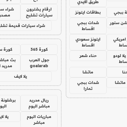
طريق الايدي
ارقام يشترون
شراء سي
 ببجي
بطاقات ايتونز
سيارات تشليح
مصدو
شن ستور
شدات ببجي
شراء سيارات قديمة تشلي
اقساط
 امريكي
ايتونز سعودي
ساط
اقساط
كورة 365
كورة س
ا لودو
حناء شعر
جول العرب
بث مباشر
ساط
goalarab
مدريد ا
نا
ماتشا
يلا لايف
ماتشا
شدات ببجي
تمارا
ريال مدريد
برشلونة 
مباشر اليوم
اليو
مباريات اليوم
يلا لا
مباشر