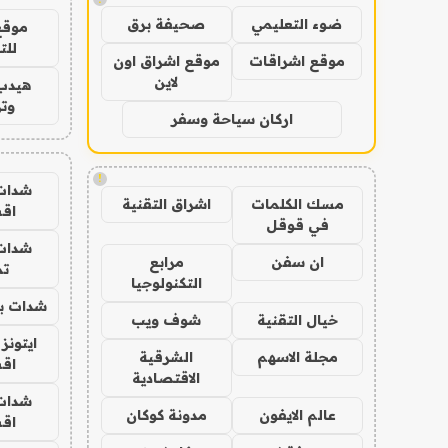
ضوء التعليمي
صحيفة برق
موقع
للت
موقع اشراقات
موقع اشراق اون
لاين
هيدب
وتر
اركان سياحة وسفر
!
شدات
مسك الكلمات
اشراق التقنية
اق
في قوقل
شدات
ان سفن
مرابع
تم
التكنولوجيا
شدات بب
خيال التقنية
شوف ويب
ايتونز
مجلة الاسهم
الشرقية
اق
الاقتصادية
شدات
عالم الايفون
مدونة كوكان
اق