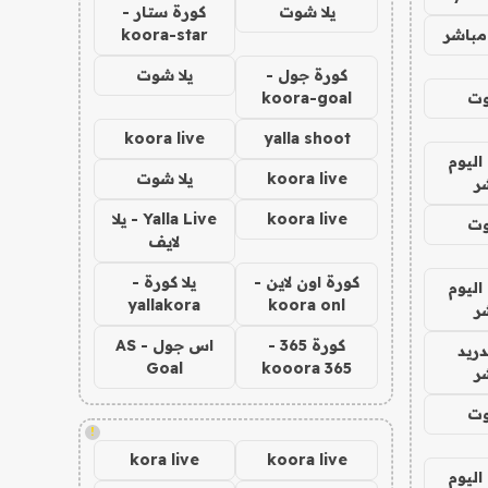
يلا شوت
كورة ستار -
مباشر
koora-star
كورة جول -
يلا شوت
وت
koora-goal
koora live
yalla shoot
اليوم
koora live
يلا شوت
ر
koora live
Yalla Live - يلا
وت
لايف
كورة اون لاين -
يلا كورة -
اليوم
yallakora
koora onl
ر
كورة 365 -
اس جول - AS
دريد
Goal
kooora 365
ر
وت
!
kora live
koora live
اليوم