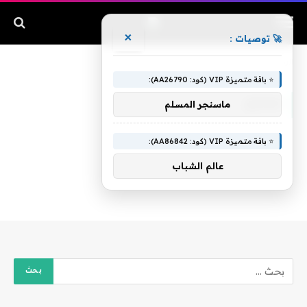
×
🚀 توصيات :
الرئيسية
»
محايل
⭐ باقة متميزة VIP (كود: AA26790):
محايل
ماسنجر المسلم
⭐ باقة متميزة VIP (كود: AA86842):
عالم الشباب