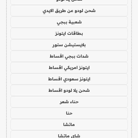
شحن لودو عن طريق الايدي
شعبية ببجي
بطاقات ايتونز
بلايستيشن ستور
شدات ببجي اقساط
ايتونز امريكي اقساط
ايتونز سعودي اقساط
شحن يلا لودو اقساط
حناء شعر
حنا
ماتشا
شاي ماتشا