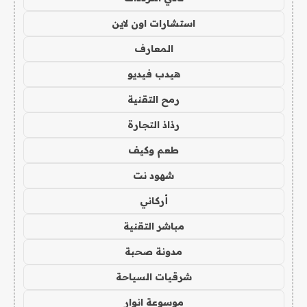
استشارات اون لاين
المعارف
هيدب فيديو
رمح التقنية
رذاذ التجارة
طعم وكيف
شهود نت
أركاني
مباشر التقنية
مدونة صحبة
شرقيات السياحة
موسوعة انوار