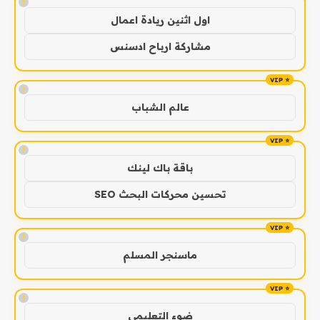
!
اول اثنين ريادة اعمال
مشاركة ارباح ادسنس
!
عالم الشباب
!
باقة باك لينك
تحسين محركات البحث SEO
!
ماسنجر المسلم
!
ضوء التعليمي