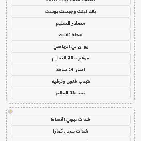
باك لينك وجيست بوست
مصادر التعليم
مجلة تقنية
يو ان بي الرياضي
موقع حالة للتعليم
اخبار 24 ساعة
هيدب فنون وترفيه
صحيفة العالم
!
شدات ببجي اقساط
شدات ببجي تمارا