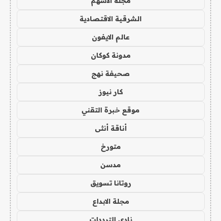
مجلة الاسهم
الشرقية الاقتصادية
عالم الايفون
مدونة كوكان
صحيفة نهج
كار نيوز
موقع خبرة التقني
أناقة أنثى
متورخ
مدسن
روتانا تسويق
مجلة الابداع
نادي الترددات