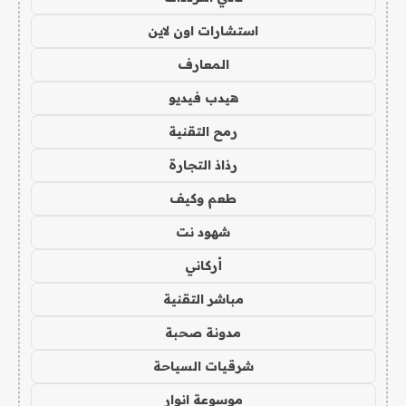
استشارات اون لاين
المعارف
هيدب فيديو
رمح التقنية
رذاذ التجارة
طعم وكيف
شهود نت
أركاني
مباشر التقنية
مدونة صحبة
شرقيات السياحة
موسوعة انوار