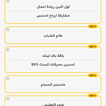
!
اول اثنين ريادة اعمال
مشاركة ارباح ادسنس
!
عالم الشباب
!
باقة باك لينك
تحسين محركات البحث SEO
!
ماسنجر المسلم
!
ضوء التعليمي