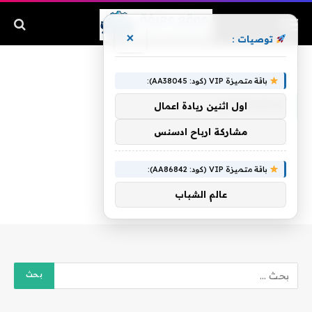
×
توصيات :
الرئيسية
»
محمدصالح
باقة متميزة VIP (كود: AA38045):
محمدصالح
اول اثنين ريادة اعمال
مشاركة ارباح ادسنس
باقة متميزة VIP (كود: AA86842):
عالم الشباب