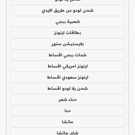
شحن لودو عن طريق الايدي
شعبية ببجي
بطاقات ايتونز
بلايستيشن ستور
شدات ببجي اقساط
ايتونز امريكي اقساط
ايتونز سعودي اقساط
شحن يلا لودو اقساط
حناء شعر
حنا
ماتشا
شاي ماتشا