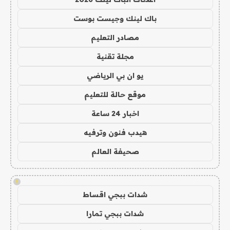
باك لينك وجيست بوست
مصادر التعليم
مجلة تقنية
يو ان بي الرياضي
موقع حالة للتعليم
اخبار 24 ساعة
هيدب فنون وترفيه
صحيفة العالم
!
شدات ببجي اقساط
شدات ببجي تمارا