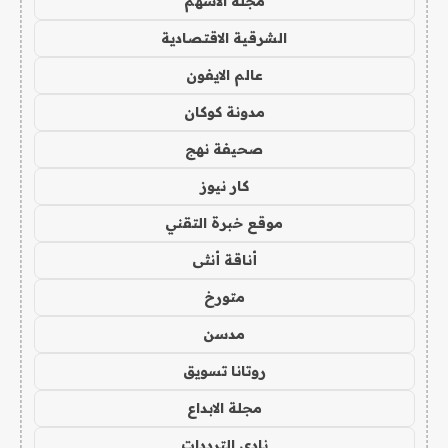
مجلة الاسهم
الشرقية الاقتصادية
عالم الايفون
مدونة كوكان
صحيفة نهج
كار نيوز
موقع خبرة التقني
أناقة أنثى
متورخ
مدسن
روتانا تسويق
مجلة الابداع
نادي الترددات