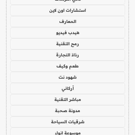
استشارات اون لاين
المعارف
هيدب فيديو
رمح التقنية
رذاذ التجارة
طعم وكيف
شهود نت
أركاني
مباشر التقنية
مدونة صحبة
شرقيات السياحة
موسوعة انوار