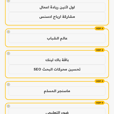
!
اول اثنين ريادة اعمال
مشاركة ارباح ادسنس
!
عالم الشباب
!
باقة باك لينك
تحسين محركات البحث SEO
!
ماسنجر المسلم
!
ضوء التعليمي