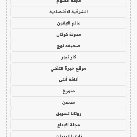
مجلة الاسهم
الشرقية الاقتصادية
عالم الايفون
مدونة كوكان
صحيفة نهج
كار نيوز
موقع خبرة التقني
أناقة أنثى
متورخ
مدسن
روتانا تسويق
مجلة الابداع
نادي الترددات