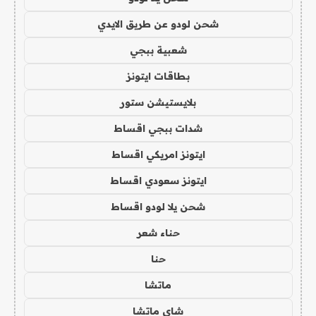
شحن لودو عن طريق الايدي
شعبية ببجي
بطاقات ايتونز
بلايستيشن ستور
شدات ببجي اقساط
ايتونز امريكي اقساط
ايتونز سعودي اقساط
شحن يلا لودو اقساط
حناء شعر
حنا
ماتشا
شاي ماتشا