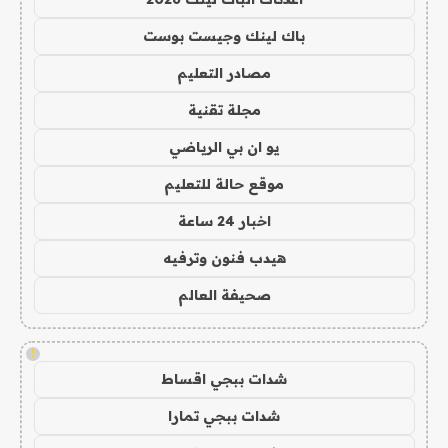
باك لينك وجيست بوست
مصادر التعليم
مجلة تقنية
يو ان بي الرياضي
موقع حالة للتعليم
اخبار 24 ساعة
هيدب فنون وترفيه
صحيفة العالم
!
شدات ببجي اقساط
شدات ببجي تمارا