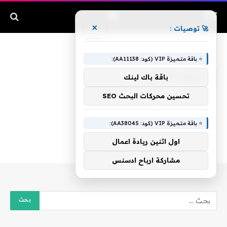
×
🚀 توصيات :
الرئيسية
»
محمود الخطيب
⭐ باقة متميزة VIP (كود: AA11138):
محمود الخطيب
باقة باك لينك
تحسين محركات البحث SEO
⭐ باقة متميزة VIP (كود: AA38045):
اول اثنين ريادة اعمال
مشاركة ارباح ادسنس