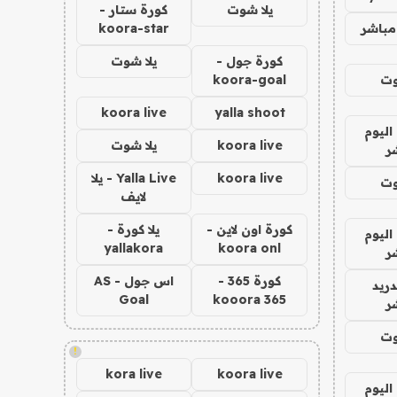
يلا شوت
كورة ستار -
مباشر
koora-star
كورة جول -
يلا شوت
وت
koora-goal
koora live
yalla shoot
اليوم
koora live
يلا شوت
ر
koora live
Yalla Live - يلا
وت
لايف
كورة اون لاين -
يلا كورة -
اليوم
yallakora
koora onl
ر
كورة 365 -
اس جول - AS
دريد
Goal
kooora 365
ر
وت
!
kora live
koora live
اليوم