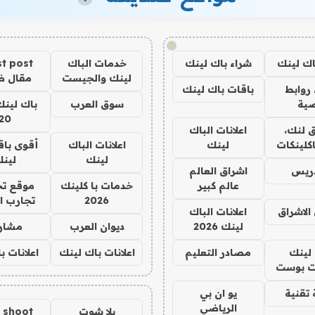
!
اك لينك
شراء باك لينك
خدمات الباك
t post
لينك والجيست
مقال 
روابط
باقات باك لينك
ية
سوق العرب
باك لينك
20
 لنك،
اعلانات الباك
كلينكات
لينك
اعلانات الباك
أقوى باق
لينك
لين
دريس
اشراق العالم
عالم كبير
خدمات با كلينك
موقع تج
2026
تجارب ا
الاشراق
اعلانات الباك
لينك 2026
ديوان العرب
مشار
لينك
مصادر التعليم
اعلانات باك لينك
اعلانات ب
 بوست
تقنية
يو ان بي
الرياضي
يلا شوت
a shoot