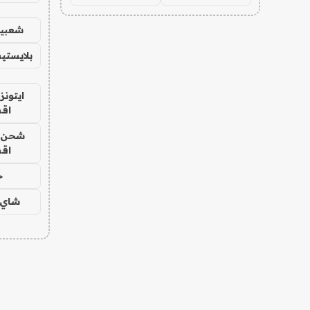
شعبية
بلايستي
ايتونز
اق
شحن يل
اق
ح
شاي 