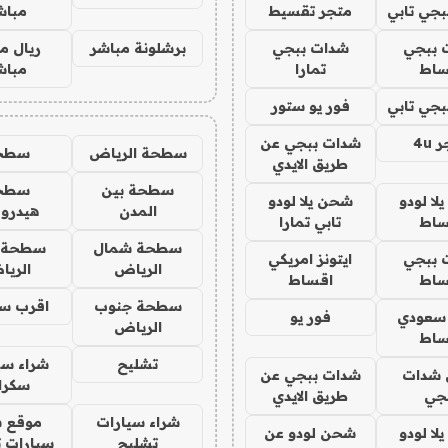
جي تابي
متجر تقسيط
مباش
 ببجي
شدات ببجي
برشلونة مباشر
ريال م
ساط
تمارا
مباش
جي تابي
فور يو ستور
4u
شدات ببجي عن
سطحة الرياض
سطح
طريق الايدي
سطحة بين
سطح
ا لودو
شحن يلا لودو
المدن
هيدرو
ساط
تابي تمارا
سطحة شمال
سطحة 
 ببجي
ايتونز امريكي
الرياض
الري
ساط
اقساط
سطحة جنوب
اقرب س
 سعودي
فور يو
الرياض
ساط
تشليح
شراء سي
شدات
شدات ببجي عن
سكرا
جي
طريق الايدي
شراء سيارات
موقع ش
ا لودو
شحن لودو عن
تشليح
سيارات 