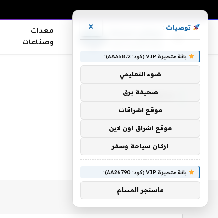
×
توصيات :
معدات
وصناعات
باقة متميزة VIP (كود: AA35872):
الرئيسية
»
مذهلة
ضوء التعليمي
صحيفة برق
مذهلة
موقع اشراقات
موقع اشراق اون لاين
اركان سياحة وسفر
باقة متميزة VIP (كود: AA26790):
ماسنجر المسلم