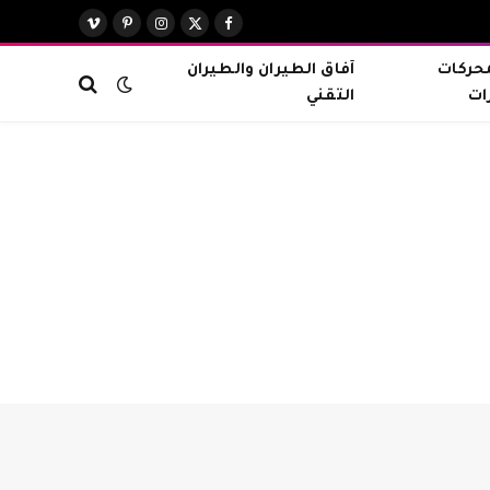
X
فيسبوك
الانستغرام
بينتيريست
فيميو
(Twitter)
محركات
آفاق الطيران والطيران
ات
التقني