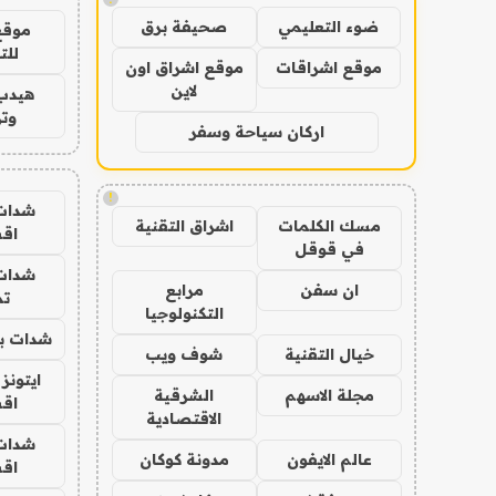
ضوء التعليمي
صحيفة برق
موقع
للت
موقع اشراقات
موقع اشراق اون
لاين
هيدب
وتر
اركان سياحة وسفر
!
شدات
مسك الكلمات
اشراق التقنية
اق
في قوقل
شدات
ان سفن
مرابع
تم
التكنولوجيا
شدات بب
خيال التقنية
شوف ويب
ايتونز
مجلة الاسهم
الشرقية
اق
الاقتصادية
شدات
عالم الايفون
مدونة كوكان
اق