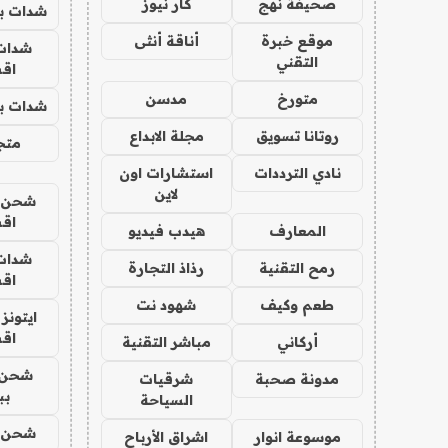
صحيفة نهج
كار نيوز
شدات بب
موقع خبرة
أناقة أنثى
شدات
التقني
اق
متورخ
مدسن
شدات بب
روتانا تسويق
مجلة الابداع
متجر 
نادي الترددات
استشارات اون
لاين
شحن يل
اق
المعارف
هيدب فيديو
شدات
رمح التقنية
رذاذ التجارة
اق
طعم وكيف
شهود نت
ايتونز
اق
أركاني
مباشر التقنية
شحن 
مدونة صحبة
شرقيات
بب
السياحة
شحن يل
موسوعة انوار
اشراق الأرباح