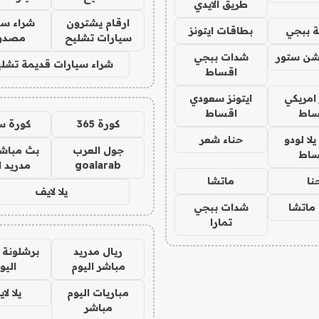
طريق الايدي
ارقام يشترون
شراء سي
 ببجي
بطاقات ايتونز
سيارات تشليح
مصدو
شن ستور
شدات ببجي
شراء سيارات قديمة تشلي
اقساط
 امريكي
ايتونز سعودي
ساط
اقساط
كورة 365
كورة س
ا لودو
حناء شعر
جول العرب
بث مباشر
ساط
goalarab
مدريد ا
نا
ماتشا
يلا لايف
ماتشا
شدات ببجي
تمارا
ريال مدريد
برشلونة 
مباشر اليوم
اليو
مباريات اليوم
يلا لا
مباشر