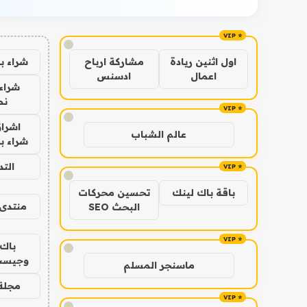
!
شراء ب
اول اثنين ريادة
مشاركة ارباح
اعمال
ادسنس
شراء 
نص
!
اشراق
عالم الشباب
شراء با
الت
!
باقة باك لينك
تحسين محركات
منتدى 
البحث SEO
باك 
!
وجيست
ماسنجر المسلم
مجلة 
!