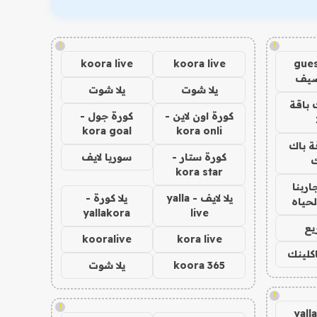
!
!
koora live
koora live
gues
ضيف
يلا شوت
يلا شوت
 باقة
كورة اون لاين -
كورة جول -
kora goal
kora onli
ة باك
كورة ستار -
سوريا لايف
ك
kora star
اربنا
يلا لايف - yalla
يلا كورة -
لحياه
yallakora
live
يع
kooralive
kora live
اكلينك
koora 365
يلا شوت
!
!
yall