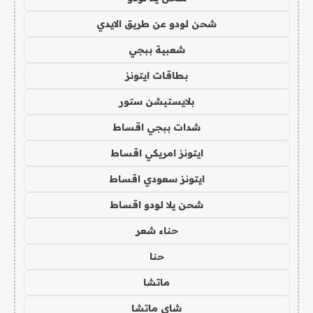
شحن لودو عن طريق الايدي
شعبية ببجي
بطاقات ايتونز
بلايستيشن ستور
شدات ببجي اقساط
ايتونز امريكي اقساط
ايتونز سعودي اقساط
شحن يلا لودو اقساط
حناء شعر
حنا
ماتشا
شاي ماتشا