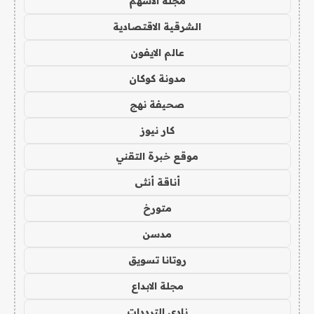
مجلة الاسهم
الشرقية الاقتصادية
عالم الايفون
مدونة كوكان
صحيفة نهج
كار نيوز
موقع خبرة التقني
أناقة أنثى
متورخ
مدسن
روتانا تسويق
مجلة الابداع
نادي الترددات