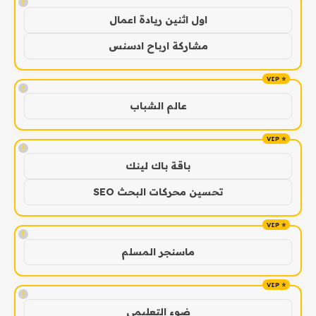
!
اول اثنين ريادة اعمال
مشاركة ارباح ادسنس
!
عالم الشباب
!
باقة باك لينك
تحسين محركات البحث SEO
!
ماسنجر المسلم
!
ضوء التعليمي