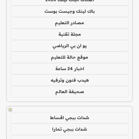
باك لينك وجيست بوست
مصادر التعليم
مجلة تقنية
يو ان بي الرياضي
موقع حالة للتعليم
اخبار 24 ساعة
هيدب فنون وترفيه
صحيفة العالم
!
شدات ببجي اقساط
شدات ببجي تمارا