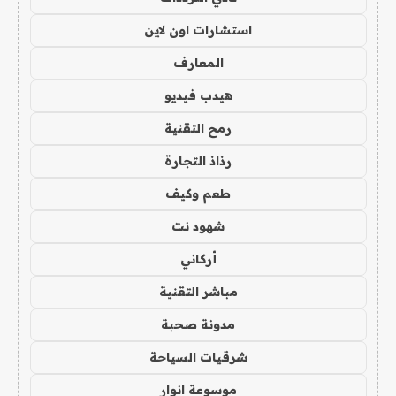
استشارات اون لاين
المعارف
هيدب فيديو
رمح التقنية
رذاذ التجارة
طعم وكيف
شهود نت
أركاني
مباشر التقنية
مدونة صحبة
شرقيات السياحة
موسوعة انوار