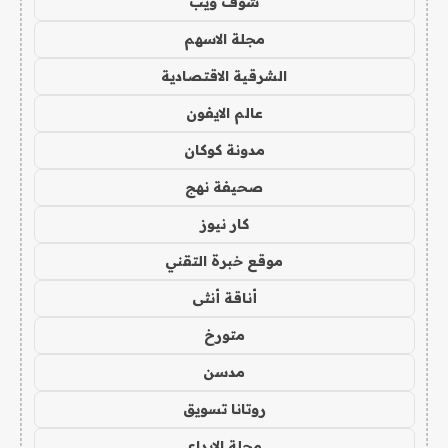
شوف ويب
مجلة الاسهم
الشرقية الاقتصادية
عالم الايفون
مدونة كوكان
صحيفة نهج
كار نيوز
موقع خبرة التقني
أناقة أنثى
متورخ
مدسن
روتانا تسويق
مجلة الابداع