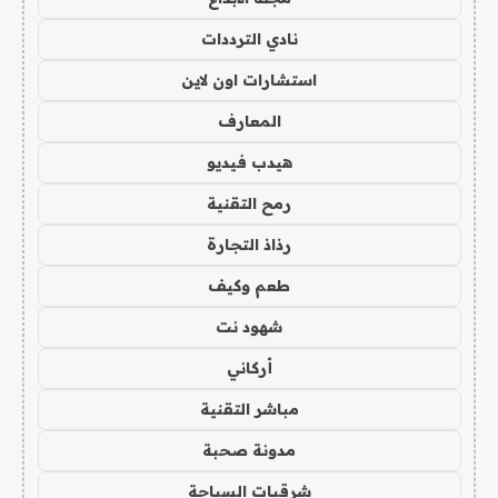
نادي الترددات
استشارات اون لاين
المعارف
هيدب فيديو
رمح التقنية
رذاذ التجارة
طعم وكيف
شهود نت
أركاني
مباشر التقنية
مدونة صحبة
شرقيات السياحة