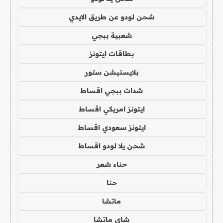
شحن لودو عن طريق الايدي
شعبية ببجي
بطاقات ايتونز
بلايستيشن ستور
شدات ببجي اقساط
ايتونز امريكي اقساط
ايتونز سعودي اقساط
شحن يلا لودو اقساط
حناء شعر
حنا
ماتشا
شاي ماتشا