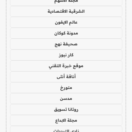
مجلة الاسهم
الشرقية الاقتصادية
عالم الايفون
مدونة كوكان
صحيفة نهج
كار نيوز
موقع خبرة التقني
أناقة أنثى
متورخ
مدسن
روتانا تسويق
مجلة الابداع
نادي الترددات