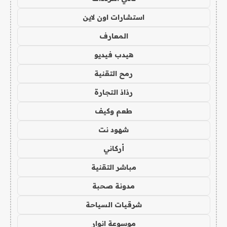
استشارات اون لاين
المعارف
هيدب فيديو
رمح التقنية
رذاذ التجارة
طعم وكيف
شهود نت
أركاني
مباشر التقنية
مدونة صحبة
شرقيات السياحة
موسوعة انوار