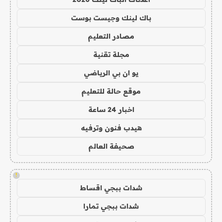
باك لينك وجيست بوست
مصادر التعليم
مجلة تقنية
يو ان بي الرياضي
موقع حالة للتعليم
اخبار 24 ساعة
هيدب فنون وترفيه
صحيفة العالم
!
شدات ببجي اقساط
شدات ببجي تمارا