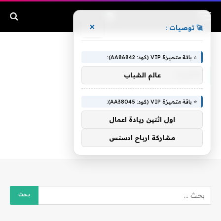
×
🚀 توصيات :
الرئيسية
»
مصيرا
⭐ باقة متميزة VIP (كود: AA86842):
مصيرا
عالم الشباب
⭐ باقة متميزة VIP (كود: AA38045):
اول اثنين ريادة اعمال
مشاركة ارباح ادسنس