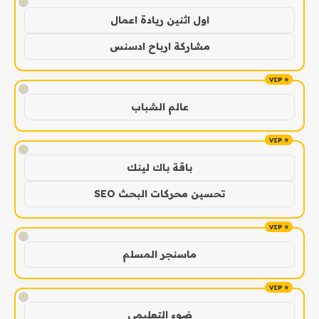
!
اول اثنين ريادة اعمال
مشاركة ارباح ادسنس
!
عالم الشباب
!
باقة باك لينك
تحسين محركات البحث SEO
!
ماسنجر المسلم
!
ضوء التعليمي