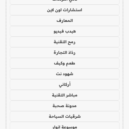
استشارات اون لاين
المعارف
هيدب فيديو
رمح التقنية
رذاذ التجارة
طعم وكيف
شهود نت
أركاني
مباشر التقنية
مدونة صحبة
شرقيات السياحة
موسوعة انوار