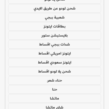
شحن لودو عن طريق الايدي
شعبية ببجي
بطاقات ايتونز
بلايستيشن ستور
شدات ببجي اقساط
ايتونز امريكي اقساط
ايتونز سعودي اقساط
شحن يلا لودو اقساط
حناء شعر
حنا
ماتشا
شاي ماتشا