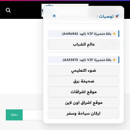
×
توصيات :
الرئيسية
»
مفترس
باقة متميزة VIP (كود: AA86842):
مفترس
عالم الشباب
باقة متميزة VIP (كود: AA35872):
ضوء التعليمي
صحيفة برق
موقع اشراقات
موقع اشراق اون لاين
اركان سياحة وسفر