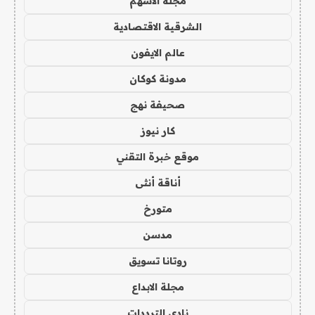
مجلة الاسهم
الشرقية الاقتصادية
عالم الايفون
مدونة كوكان
صحيفة نهج
كار نيوز
موقع خبرة التقني
أناقة أنثى
متورخ
مدسن
روتانا تسويق
مجلة الابداع
نادي الترددات