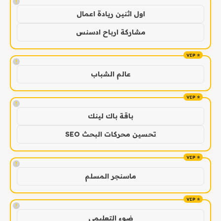
!
اول اثنين ريادة اعمال
مشاركة ارباح ادسنس
!
عالم الشباب
!
باقة باك لينك
تحسين محركات البحث SEO
!
ماسنجر المسلم
!
ضوء التعليمي