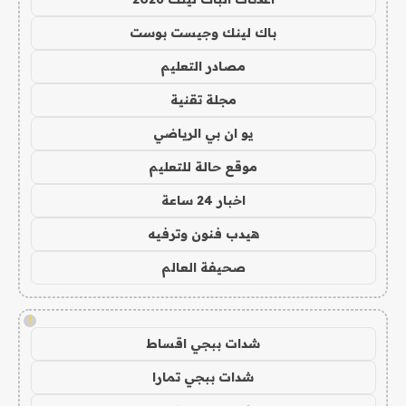
باك لينك وجيست بوست
مصادر التعليم
مجلة تقنية
يو ان بي الرياضي
موقع حالة للتعليم
اخبار 24 ساعة
هيدب فنون وترفيه
صحيفة العالم
!
شدات ببجي اقساط
شدات ببجي تمارا