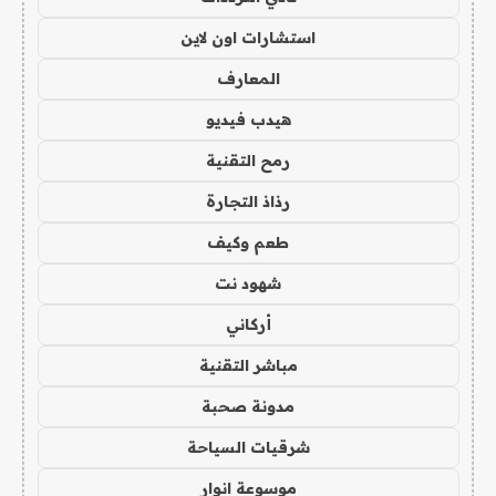
استشارات اون لاين
المعارف
هيدب فيديو
رمح التقنية
رذاذ التجارة
طعم وكيف
شهود نت
أركاني
مباشر التقنية
مدونة صحبة
شرقيات السياحة
موسوعة انوار