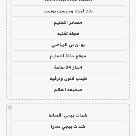
باك لينك وجيست بوست
مصادر التعليم
مجلة تقنية
يو ان بي الرياضي
موقع حالة للتعليم
اخبار 24 ساعة
هيدب فنون وترفيه
صحيفة العالم
!
شدات ببجي اقساط
شدات ببجي تمارا