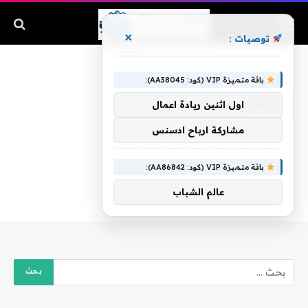
×
توصيات :
الرئيسية
»
مكثفة
باقة متميزة VIP (كود: AA38045):
مكثفة
اول اثنين ريادة اعمال
مشاركة ارباح ادسنس
باقة متميزة VIP (كود: AA86842):
عالم الشباب