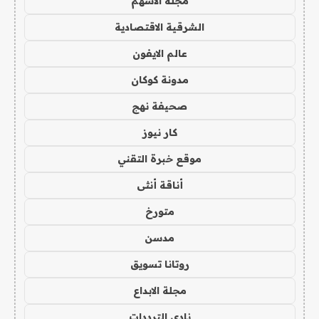
مجلة الاسهم
الشرقية الاقتصادية
عالم الايفون
مدونة كوكان
صحيفة نهج
كار نيوز
موقع خبرة التقني
أناقة أنثى
متورخ
مدسن
روتانا تسويق
مجلة الابداع
نادي الترددات