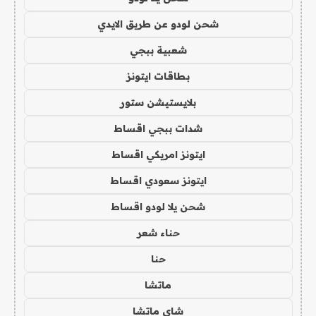
شحن لودو عن طريق الايدي
شعبية ببجي
بطاقات ايتونز
بلايستيشن ستور
شدات ببجي اقساط
ايتونز امريكي اقساط
ايتونز سعودي اقساط
شحن يلا لودو اقساط
حناء شعر
حنا
ماتشا
شاي ماتشا