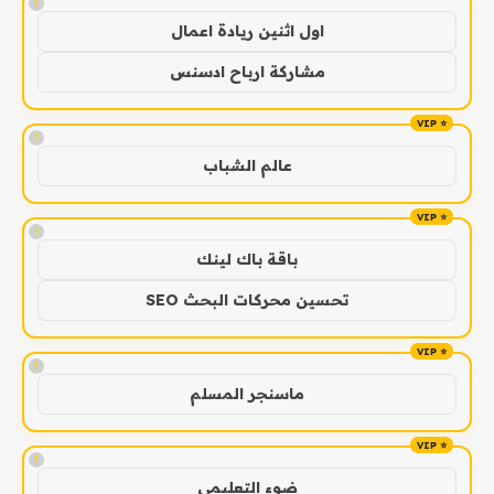
!
اول اثنين ريادة اعمال
مشاركة ارباح ادسنس
!
عالم الشباب
!
باقة باك لينك
تحسين محركات البحث SEO
!
ماسنجر المسلم
!
ضوء التعليمي