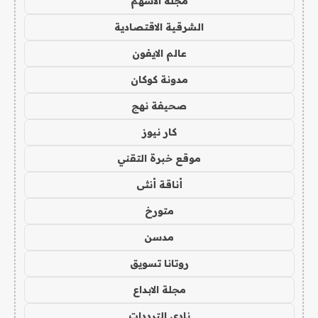
مجلة الاسهم
الشرقية الاقتصادية
عالم الايفون
مدونة كوكان
صحيفة نهج
كار نيوز
موقع خبرة التقني
أناقة أنثى
متورخ
مدسن
روتانا تسويق
مجلة الابداع
نادي الترددات