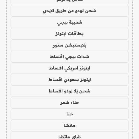
شحن لودو عن طريق الايدي
شعبية ببجي
بطاقات ايتونز
بلايستيشن ستور
شدات ببجي اقساط
ايتونز امريكي اقساط
ايتونز سعودي اقساط
شحن يلا لودو اقساط
حناء شعر
حنا
ماتشا
شاي ماتشا