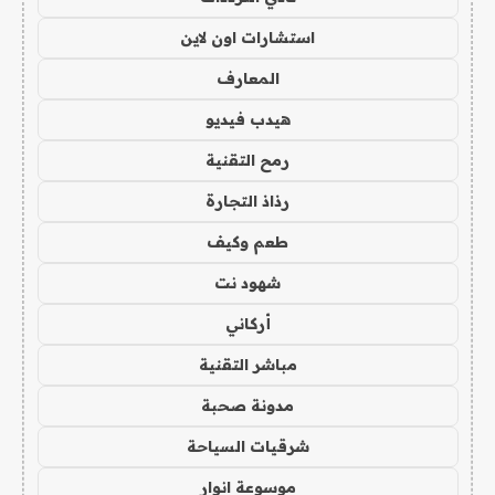
استشارات اون لاين
المعارف
هيدب فيديو
رمح التقنية
رذاذ التجارة
طعم وكيف
شهود نت
أركاني
مباشر التقنية
مدونة صحبة
شرقيات السياحة
موسوعة انوار