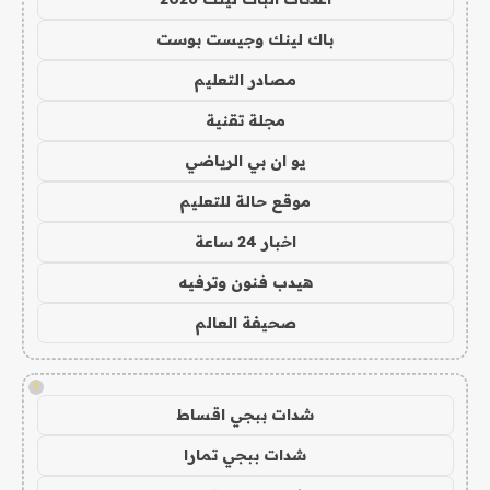
باك لينك وجيست بوست
مصادر التعليم
مجلة تقنية
يو ان بي الرياضي
موقع حالة للتعليم
اخبار 24 ساعة
هيدب فنون وترفيه
صحيفة العالم
!
شدات ببجي اقساط
شدات ببجي تمارا