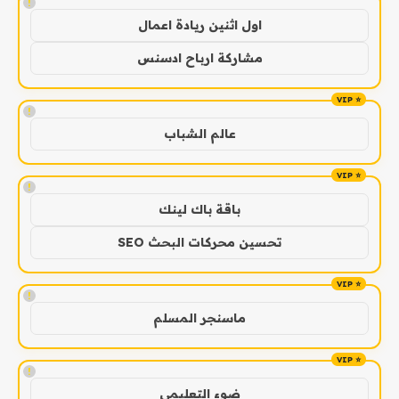
!
اول اثنين ريادة اعمال
مشاركة ارباح ادسنس
!
عالم الشباب
!
باقة باك لينك
تحسين محركات البحث SEO
!
ماسنجر المسلم
!
ضوء التعليمي