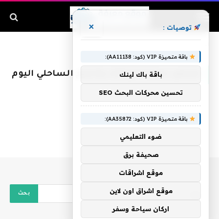
×
توصيات :
الرئيسية
»
ملخص مباراة الزمالك والنجم الساحلي اليوم
باقة متميزة VIP (كود: AA11138):
ملخص مباراة الزمالك والنجم الساحلي اليوم
باقة باك لينك
تحسين محركات البحث SEO
باقة متميزة VIP (كود: AA35872):
ضوء التعليمي
صحيفة برق
موقع اشراقات
موقع اشراق اون لاين
اركان سياحة وسفر