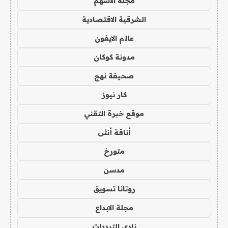
مجلة الاسهم
الشرقية الاقتصادية
عالم الايفون
مدونة كوكان
صحيفة نهج
كار نيوز
موقع خبرة التقني
أناقة أنثى
متورخ
مدسن
روتانا تسويق
مجلة الابداع
نادي الترددات