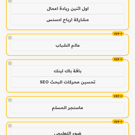
!
اول اثنين ريادة اعمال
مشاركة ارباح ادسنس
!
عالم الشباب
!
باقة باك لينك
تحسين محركات البحث SEO
!
ماسنجر المسلم
!
ضوء التعليمي