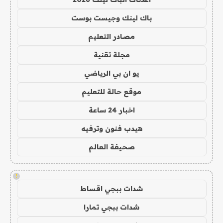
باك لينك وجيست بوست
مصادر التعليم
مجلة تقنية
يو ان بي الرياضي
موقع حالة للتعليم
اخبار 24 ساعة
هيدب فنون وترفيه
صحيفة العالم
!
شدات ببجي اقساط
شدات ببجي تمارا