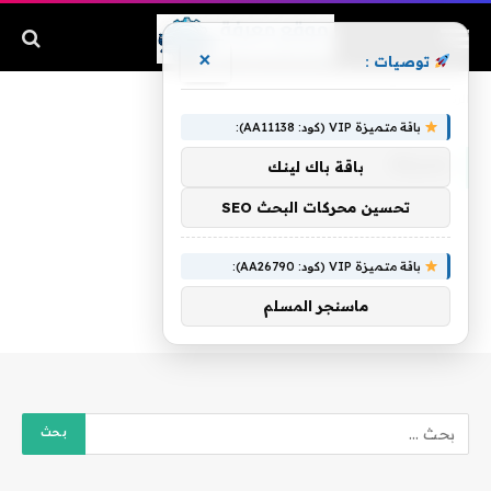
×
توصيات :
الرئيسية
»
ممزقة
باقة متميزة VIP (كود: AA11138):
ممزقة
باقة باك لينك
تحسين محركات البحث SEO
باقة متميزة VIP (كود: AA26790):
ماسنجر المسلم