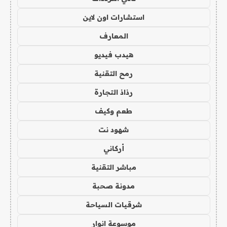
استشارات اون لاين
المعارف
هيدب فيديو
رمح التقنية
رذاذ التجارة
طعم وكيف
شهود نت
أركاني
مباشر التقنية
مدونة صحبة
شرقيات السياحة
موسوعة انوار