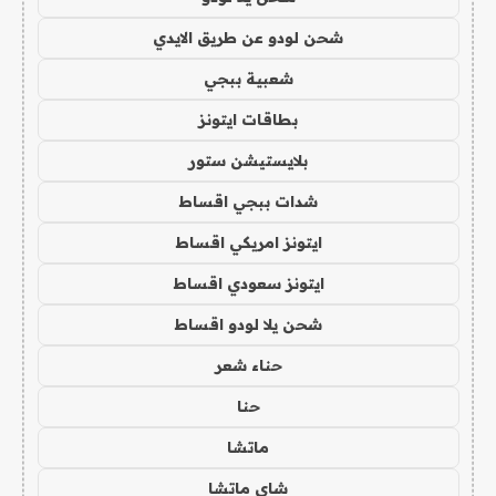
شحن لودو عن طريق الايدي
شعبية ببجي
بطاقات ايتونز
بلايستيشن ستور
شدات ببجي اقساط
ايتونز امريكي اقساط
ايتونز سعودي اقساط
شحن يلا لودو اقساط
حناء شعر
حنا
ماتشا
شاي ماتشا