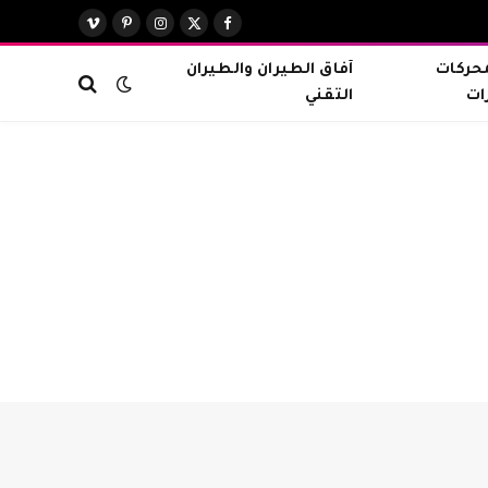
X
فيسبوك
الانستغرام
بينتيريست
فيميو
(Twitter)
محركات
آفاق الطيران والطيران
ات
التقني