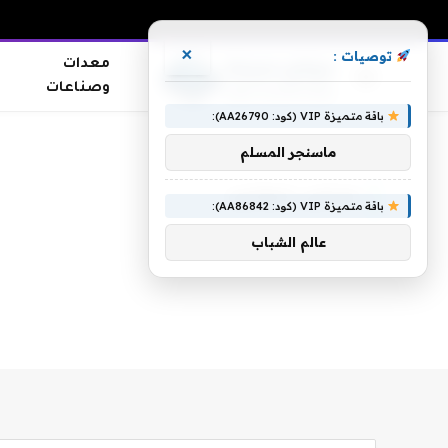
×
توصيات :
معدات
وصناعات
باقة متميزة VIP (كود: AA26790):
الرئيسية
»
منتخب الطائره
ماسنجر المسلم
منتخب الطائره
باقة متميزة VIP (كود: AA86842):
عالم الشباب