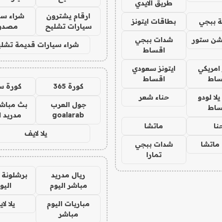
طريق الايدي
ارقام يشترون
شراء سي
 ببجي
بطاقات ايتونز
سيارات تشليح
مصدو
شن ستور
شدات ببجي
شراء سيارات قديمة تشلي
اقساط
 امريكي
ايتونز سعودي
ساط
اقساط
كورة 365
كورة س
ا لودو
حناء شعر
جول العرب
بث مباشر
ساط
goalarab
مدريد ا
نا
ماتشا
يلا لايف
ماتشا
شدات ببجي
تمارا
ريال مدريد
برشلونة 
مباشر اليوم
اليو
مباريات اليوم
يلا لا
مباشر