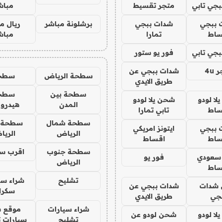
جي تابي
متجر تقسيط
مباش
 ببجي
شدات ببجي
برشلونة مباشر
ريال م
ساط
تمارا
مباش
جي تابي
فور يو ستور
4u
شدات ببجي عن
سطحة الرياض
سطح
طريق الايدي
سطحة بين
سطح
ا لودو
شحن يلا لودو
المدن
هيدرو
ساط
تابي تمارا
سطحة شمال
سطحة 
 ببجي
ايتونز امريكي
الرياض
الري
ساط
اقساط
سطحة جنوب
اقرب س
 سعودي
فور يو
الرياض
ساط
تشليح
شراء سي
شدات
شدات ببجي عن
سكرا
جي
طريق الايدي
شراء سيارات
موقع ش
ا لودو
شحن لودو عن
تشليح
سيارات 