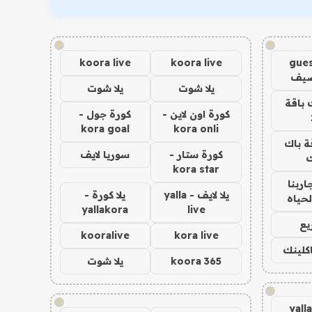
!
!
koora live
koora live
gues
ضيف
يلا شوت
يلا شوت
 باقة
كورة اون لاين -
كورة جول -
kora goal
kora onli
ة باك
كورة ستار -
سوريا لايف
ك
kora star
اربنا
يلا لايف - yalla
يلا كورة -
لحياه
yallakora
live
يع
kooralive
kora live
اكلينك
koora 365
يلا شوت
!
!
yall