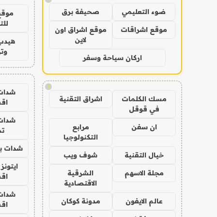
ضوء التعليمي
صحيفة برق
موقع
للت
موقع اشراقات
موقع اشراق اون
لاين
هيدب
وتر
اركان سياحة وسفر
!
شدات
مسك الكلمات
اشراق التقنية
اق
في قوقل
شدات
ان سفن
مرابع
تم
التكنولوجيا
شدات بب
خيال التقنية
شوف ويب
ايتونز
مجلة الاسهم
الشرقية
اق
الاقتصادية
شدات
عالم الايفون
مدونة كوكان
اق