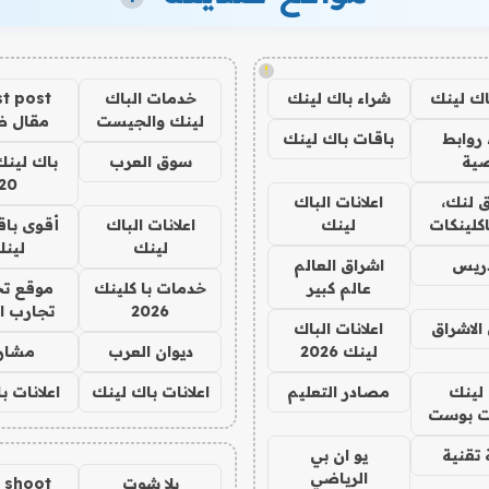
!
اك لينك
شراء باك لينك
خدمات الباك
t post
لينك والجيست
مقال 
روابط
باقات باك لينك
ية
سوق العرب
باك لينك
20
 لنك،
اعلانات الباك
كلينكات
لينك
اعلانات الباك
أقوى باق
لينك
لين
دريس
اشراق العالم
عالم كبير
خدمات با كلينك
موقع تج
2026
تجارب ا
الاشراق
اعلانات الباك
لينك 2026
ديوان العرب
مشار
لينك
مصادر التعليم
اعلانات باك لينك
اعلانات ب
 بوست
تقنية
يو ان بي
الرياضي
يلا شوت
a shoot