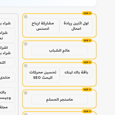
!
شراء ب
اول اثنين ريادة
مشاركة ارباح
اعمال
ادسنس
شراء 
نص
!
اشراق
عالم الشباب
شراء با
الت
!
باقة باك لينك
تحسين محركات
منتدى 
البحث SEO
باك 
!
وجيست
ماسنجر المسلم
مجلة 
!