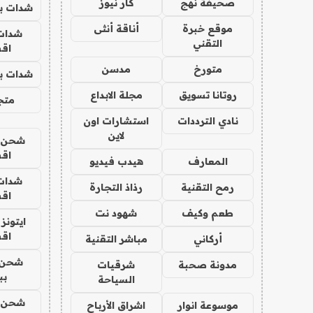
صحيفة نهج
كار نيوز
شدات بب
موقع خبرة
أناقة أنثى
شدات
التقني
اق
متورخ
مدسن
شدات بب
روتانا تسويق
مجلة الابداع
متجر 
نادي الترددات
استشارات اون
لاين
شحن يل
اق
المعارف
هيدب فيديو
شدات
رمح التقنية
رذاذ التجارة
اق
طعم وكيف
شهود نت
ايتونز
اق
أركاني
مباشر التقنية
شحن 
مدونة صحبة
شرقيات
بب
السياحة
شحن يل
موسوعة انوار
اشراق الأرباح