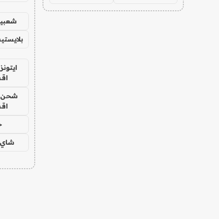
شعبية
بلايستي
ايتونز
اق
شحن يل
اق
ح
شاي 