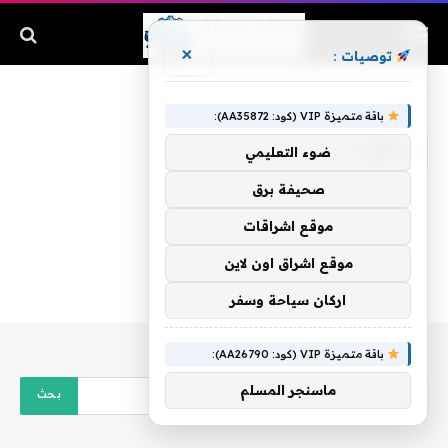
×
توصيات :
الرئيسية
»
نافورة
باقة متميزة VIP (كود: AA35872):
نافورة
ضوء التعليمي
صحيفة برق
موقع اشراقات
موقع اشراق اون لاين
اركان سياحة وسفر
باقة متميزة VIP (كود: AA26790):
ماسنجر المسلم