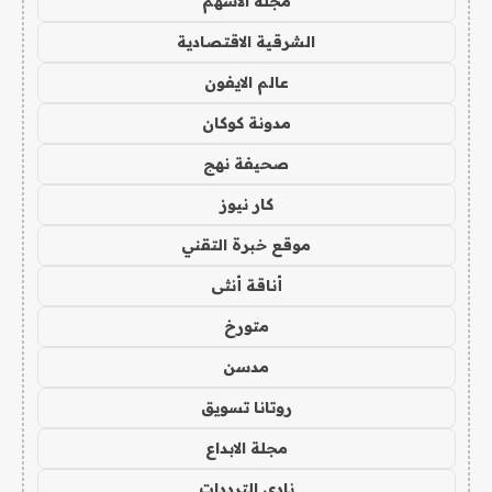
مجلة الاسهم
الشرقية الاقتصادية
عالم الايفون
مدونة كوكان
صحيفة نهج
كار نيوز
موقع خبرة التقني
أناقة أنثى
متورخ
مدسن
روتانا تسويق
مجلة الابداع
نادي الترددات