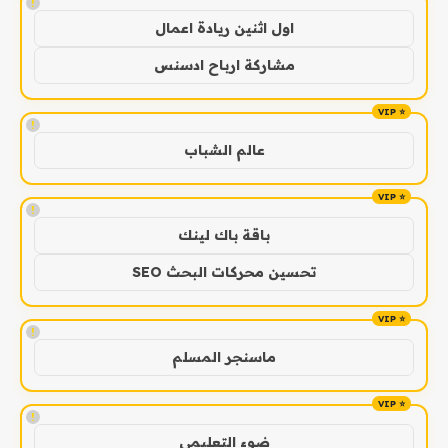
!
اول اثنين ريادة اعمال
مشاركة ارباح ادسنس
!
عالم الشباب
!
باقة باك لينك
تحسين محركات البحث SEO
!
ماسنجر المسلم
!
ضوء التعليمي