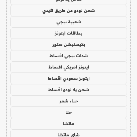
شحن لودو عن طريق الايدي
شعبية ببجي
بطاقات ايتونز
بلايستيشن ستور
شدات ببجي اقساط
ايتونز امريكي اقساط
ايتونز سعودي اقساط
شحن يلا لودو اقساط
حناء شعر
حنا
ماتشا
شاي ماتشا