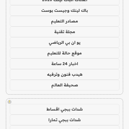
باك لينك وجيست بوست
مصادر التعليم
مجلة تقنية
يو ان بي الرياضي
موقع حالة للتعليم
اخبار 24 ساعة
هيدب فنون وترفيه
صحيفة العالم
!
شدات ببجي اقساط
شدات ببجي تمارا