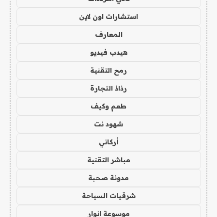
استشارات اون لاين
المعارف
هيدب فيديو
رمح التقنية
رذاذ التجارة
طعم وكيف
شهود نت
أركاني
مباشر التقنية
مدونة صحبة
شرقيات السياحة
موسوعة انوار