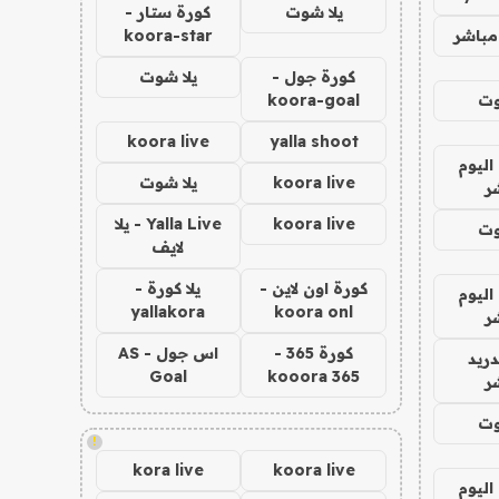
يلا شوت
كورة ستار -
مباشر
koora-star
كورة جول -
يلا شوت
وت
koora-goal
koora live
yalla shoot
اليوم
koora live
يلا شوت
ر
koora live
Yalla Live - يلا
وت
لايف
كورة اون لاين -
يلا كورة -
اليوم
yallakora
koora onl
ر
كورة 365 -
اس جول - AS
دريد
Goal
kooora 365
ر
وت
!
kora live
koora live
اليوم