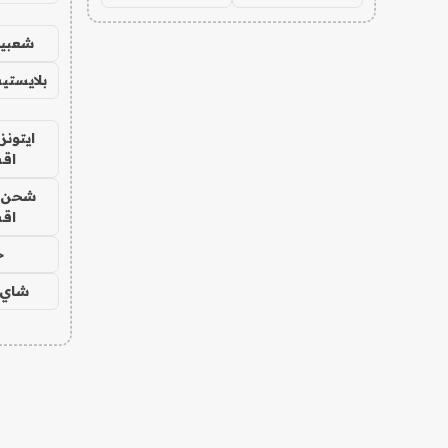
شعبية
بلايستي
ايتونز
اق
شحن يل
اق
ح
شاي 