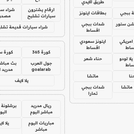
طريق الايدي
ارقام يشترون
شراء سي
 ببجي
بطاقات ايتونز
سيارات تشليح
مصدو
شن ستور
شدات ببجي
شراء سيارات قديمة تشلي
اقساط
 امريكي
ايتونز سعودي
ساط
اقساط
كورة 365
كورة س
ا لودو
حناء شعر
جول العرب
بث مباشر
ساط
goalarab
مدريد ا
نا
ماتشا
يلا لايف
ماتشا
شدات ببجي
تمارا
ريال مدريد
برشلونة 
مباشر اليوم
اليو
مباريات اليوم
يلا لا
مباشر