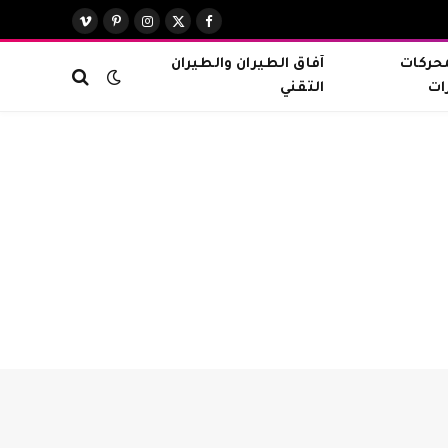
X
فيسبوك
الانستغرام
بينتيريست
فيميو
(Twitter)
محركات
آفاق الطيران والطيران
ات
التقني