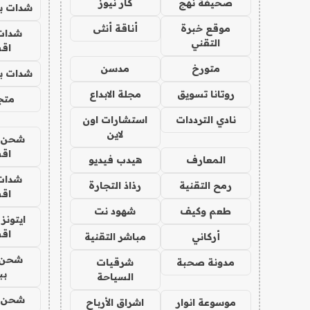
صحيفة نهج
كار نيوز
شدات بب
موقع خبرة
أناقة أنثى
شدات
التقني
اق
متورخ
مدسن
شدات بب
روتانا تسويق
مجلة الابداع
متجر 
نادي الترددات
استشارات اون
لاين
شحن يل
اق
المعارف
هيدب فيديو
شدات
رمح التقنية
رذاذ التجارة
اق
طعم وكيف
شهود نت
ايتونز
اق
أركاني
مباشر التقنية
شحن 
مدونة صحبة
شرقيات
بب
السياحة
شحن يل
موسوعة انوار
اشراق الأرباح