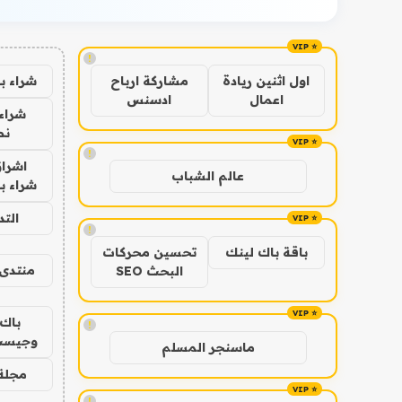
!
شراء ب
اول اثنين ريادة
مشاركة ارباح
اعمال
ادسنس
شراء 
نص
!
اشراق
عالم الشباب
شراء با
الت
!
باقة باك لينك
تحسين محركات
منتدى 
البحث SEO
باك 
!
وجيست
ماسنجر المسلم
مجلة 
!