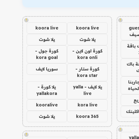
!
!
koora live
koora live
gues
ضيف
يلا شوت
يلا شوت
 باقة
كورة اون لاين -
كورة جول -
kora goal
kora onli
ة باك
كورة ستار -
سوريا لايف
ك
kora star
اربنا
يلا لايف - yalla
يلا كورة -
لحياه
yallakora
live
يع
kooralive
kora live
اكلينك
koora 365
يلا شوت
!
!
yall