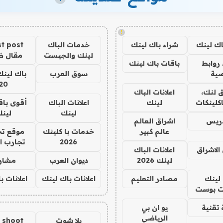
!
اك لينك
شراء باك لينك
خدمات الباك
t post
لينك والجيست
مقال 
روابط
باقات باك لينك
ية
سوق العرب
باك لينك
20
 لنك،
اعلانات الباك
كلينكات
لينك
اعلانات الباك
أقوى باق
لينك
لين
دريس
اشراق العالم
عالم كبير
خدمات با كلينك
موقع تج
2026
تجارب ا
الاشراق
اعلانات الباك
لينك 2026
ديوان العرب
مشار
لينك
مصادر التعليم
اعلانات باك لينك
اعلانات ب
 بوست
تقنية
يو ان بي
الرياضي
يلا شوت
a shoot