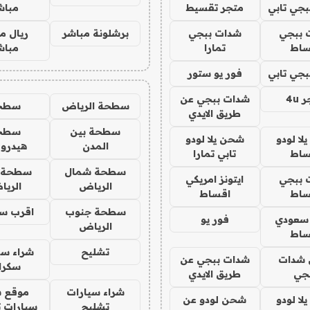
جي تابي
متجر تقسيط
مباش
 ببجي
شدات ببجي
برشلونة مباشر
ريال م
ساط
تمارا
مباش
جي تابي
فور يو ستور
4u
شدات ببجي عن
سطحة الرياض
سطح
طريق الايدي
سطحة بين
سطح
ا لودو
شحن يلا لودو
المدن
هيدرو
ساط
تابي تمارا
سطحة شمال
سطحة 
 ببجي
ايتونز امريكي
الرياض
الري
ساط
اقساط
سطحة جنوب
اقرب س
 سعودي
فور يو
الرياض
ساط
تشليح
شراء سي
شدات
شدات ببجي عن
سكرا
جي
طريق الايدي
شراء سيارات
موقع ش
ا لودو
شحن لودو عن
تشليح
سيارات 