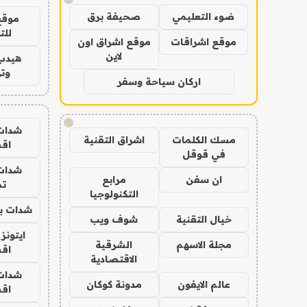
ضوء التعليمي
صحيفة برق
موقع
للت
موقع اشراقات
موقع اشراق اون
لاين
هيدب
وتر
اركان سياحة وسفر
!
شدات
مسك الكلمات
اشراق التقنية
اق
في قوقل
شدات
ان سفن
مرابع
تم
التكنولوجيا
شدات بب
خيال التقنية
شوف ويب
ايتونز
مجلة الاسهم
الشرقية
اق
الاقتصادية
شدات
عالم الايفون
مدونة كوكان
اق