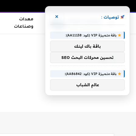
×
توصيات :
معدات
وصناعات
باقة متميزة VIP (كود: AA11138):
الرئيسية
»
ناقد
باقة باك لينك
تحسين محركات البحث SEO
ناقد
باقة متميزة VIP (كود: AA86842):
عالم الشباب