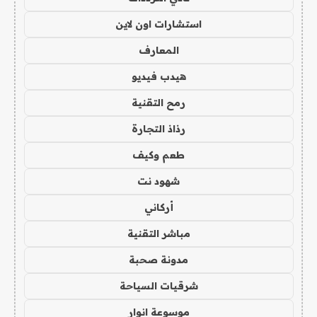
استشارات اون لاين
المعارف
هيدب فيديو
رمح التقنية
رذاذ التجارة
طعم وكيف
شهود نت
أركاني
مباشر التقنية
مدونة صحبة
شرقيات السياحة
موسوعة انوار