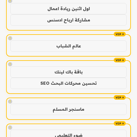
!
اول اثنين ريادة اعمال
مشاركة ارباح ادسنس
!
عالم الشباب
!
باقة باك لينك
تحسين محركات البحث SEO
!
ماسنجر المسلم
!
ضوء التعليمي