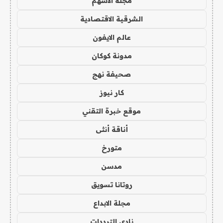
مجلة الاسهم
الشرقية الاقتصادية
عالم الايفون
مدونة كوكان
صحيفة نهج
كار نيوز
موقع خبرة التقني
أناقة أنثى
متورخ
مدسن
روتانا تسويق
مجلة الابداع
نادي الترددات