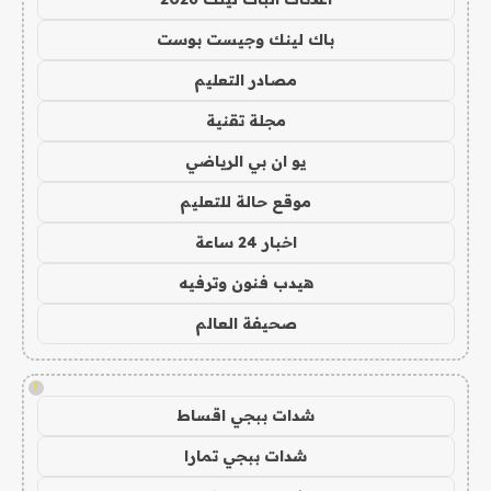
باك لينك وجيست بوست
مصادر التعليم
مجلة تقنية
يو ان بي الرياضي
موقع حالة للتعليم
اخبار 24 ساعة
هيدب فنون وترفيه
صحيفة العالم
!
شدات ببجي اقساط
شدات ببجي تمارا