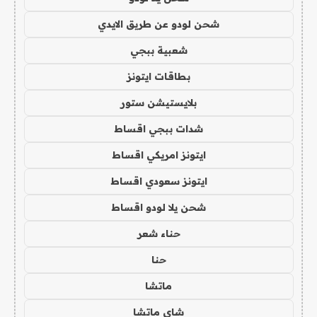
شحن لودو عن طريق الايدي
شعبية ببجي
بطاقات ايتونز
بلايستيشن ستور
شدات ببجي اقساط
ايتونز امريكي اقساط
ايتونز سعودي اقساط
شحن يلا لودو اقساط
حناء شعر
حنا
ماتشا
شاي ماتشا