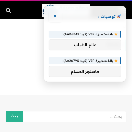
×
توصيات :
الرئيسية
»
نسبة
باقة متميزة VIP (كود: AA86842):
نسبة
عالم الشباب
باقة متميزة VIP (كود: AA26790):
ماسنجر المسلم