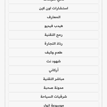
استشارات اون لاين
المعارف
هيدب فيديو
رمح التقنية
رذاذ التجارة
طعم وكيف
شهود نت
أركاني
مباشر التقنية
مدونة صحبة
شرقيات السياحة
موسوعة انوار