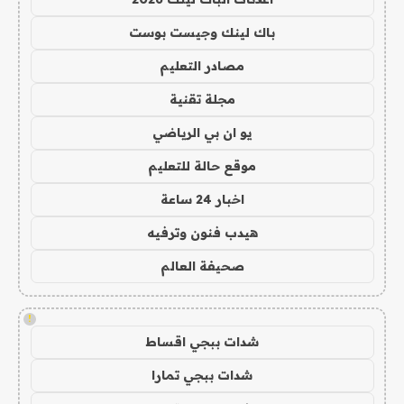
باك لينك وجيست بوست
مصادر التعليم
مجلة تقنية
يو ان بي الرياضي
موقع حالة للتعليم
اخبار 24 ساعة
هيدب فنون وترفيه
صحيفة العالم
!
شدات ببجي اقساط
شدات ببجي تمارا