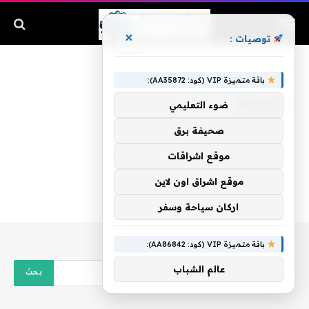
×
توصيات :
الرئيسية
»
نستحق
باقة متميزة VIP (كود: AA35872):
نستحق
ضوء التعليمي
صحيفة برق
موقع اشراقات
موقع اشراق اون لاين
اركان سياحة وسفر
باقة متميزة VIP (كود: AA86842):
عالم الشباب