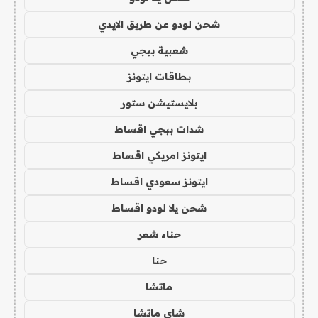
شحن لودو عن طريق الايدي
شعبية ببجي
بطاقات ايتونز
بلايستيشن ستور
شدات ببجي اقساط
ايتونز امريكي اقساط
ايتونز سعودي اقساط
شحن يلا لودو اقساط
حناء شعر
حنا
ماتشا
شاي ماتشا