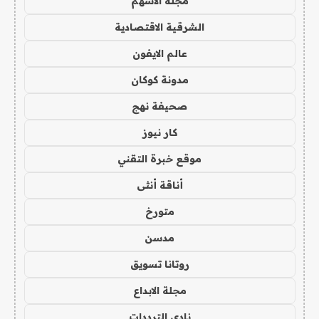
مجلة الاسهم
الشرقية الاقتصادية
عالم الايفون
مدونة كوكان
صحيفة نهج
كار نيوز
موقع خبرة التقني
أناقة أنثى
متورخ
مدسن
روتانا تسويق
مجلة الابداع
نادي الترددات