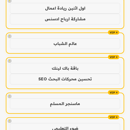
!
اول اثنين ريادة اعمال
مشاركة ارباح ادسنس
!
عالم الشباب
!
باقة باك لينك
تحسين محركات البحث SEO
!
ماسنجر المسلم
!
ضوء التعليمي