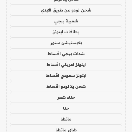
شحن لودو عن طريق الايدي
شعبية ببجي
بطاقات ايتونز
بلايستيشن ستور
شدات ببجي اقساط
ايتونز امريكي اقساط
ايتونز سعودي اقساط
شحن يلا لودو اقساط
حناء شعر
حنا
ماتشا
شاي ماتشا