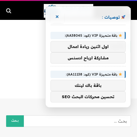
×
توصيات :
الرئيسية
»
نشرت
باقة متميزة VIP (كود: AA38045):
نشرت
اول اثنين ريادة اعمال
مشاركة ارباح ادسنس
باقة متميزة VIP (كود: AA11138):
باقة باك لينك
تحسين محركات البحث SEO