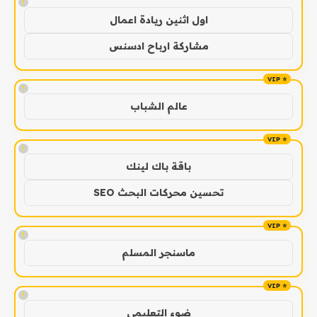
!
اول اثنين ريادة اعمال
مشاركة ارباح ادسنس
!
عالم الشباب
!
باقة باك لينك
تحسين محركات البحث SEO
!
ماسنجر المسلم
!
ضوء التعليمي