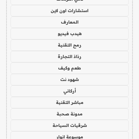
استشارات اون لاين
المعارف
هيدب فيديو
رمح التقنية
رذاذ التجارة
طعم وكيف
شهود نت
أركاني
مباشر التقنية
مدونة صحبة
شرقيات السياحة
موسوعة انوار