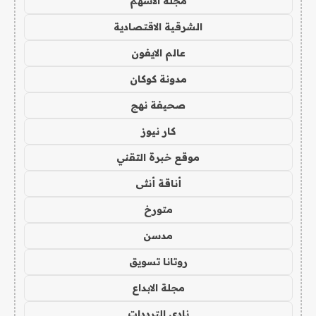
مجلة الاسهم
الشرقية الاقتصادية
عالم الايفون
مدونة كوكان
صحيفة نهج
كار نيوز
موقع خبرة التقني
أناقة أنثى
متورخ
مدسن
روتانا تسويق
مجلة الابداع
نادي الترددات