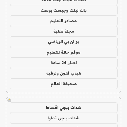
باك لينك وجيست بوست
مصادر التعليم
مجلة تقنية
يو ان بي الرياضي
موقع حالة للتعليم
اخبار 24 ساعة
هيدب فنون وترفيه
صحيفة العالم
!
شدات ببجي اقساط
شدات ببجي تمارا