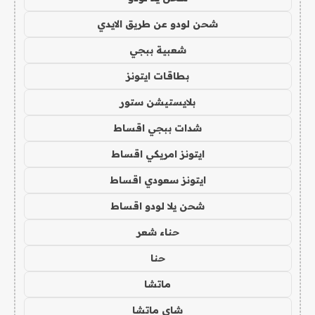
شحن لودو عن طريق الايدي
شعبية ببجي
بطاقات ايتونز
بلايستيشن ستور
شدات ببجي اقساط
ايتونز امريكي اقساط
ايتونز سعودي اقساط
شحن يلا لودو اقساط
حناء شعر
حنا
ماتشا
شاي ماتشا