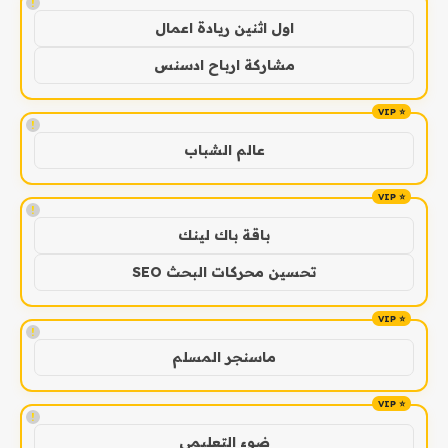
!
اول اثنين ريادة اعمال
مشاركة ارباح ادسنس
!
عالم الشباب
!
باقة باك لينك
تحسين محركات البحث SEO
!
ماسنجر المسلم
!
ضوء التعليمي