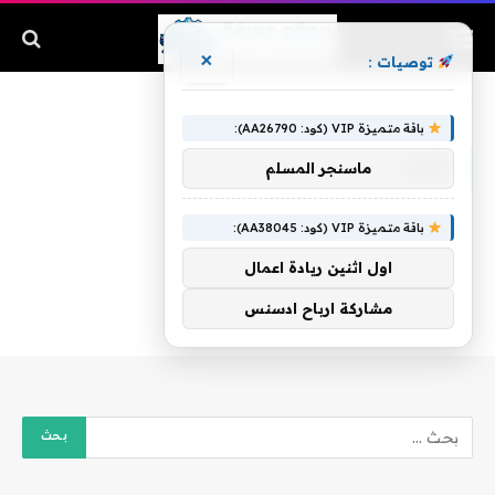
×
توصيات :
الرئيسية
»
نشيد
باقة متميزة VIP (كود: AA26790):
نشيد
ماسنجر المسلم
باقة متميزة VIP (كود: AA38045):
اول اثنين ريادة اعمال
مشاركة ارباح ادسنس