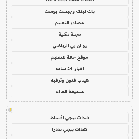
باك لينك وجيست بوست
مصادر التعليم
مجلة تقنية
يو ان بي الرياضي
موقع حالة للتعليم
اخبار 24 ساعة
هيدب فنون وترفيه
صحيفة العالم
!
شدات ببجي اقساط
شدات ببجي تمارا