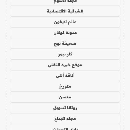
مجلة الاسهم
الشرقية الاقتصادية
عالم الايفون
مدونة كوكان
صحيفة نهج
كار نيوز
موقع خبرة التقني
أناقة أنثى
متورخ
مدسن
روتانا تسويق
مجلة الابداع
نادي الترددات