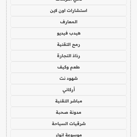
استشارات اون لاين
المعارف
هيدب فيديو
رمح التقنية
رذاذ التجارة
طعم وكيف
شهود نت
أركاني
مباشر التقنية
مدونة صحبة
شرقيات السياحة
موسوعة انوار