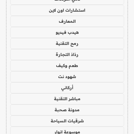
استشارات اون لاين
المعارف
هيدب فيديو
رمح التقنية
رذاذ التجارة
طعم وكيف
شهود نت
أركاني
مباشر التقنية
مدونة صحبة
شرقيات السياحة
موسوعة انوار