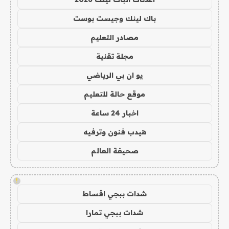
باك لينك وجيست بوست
مصادر التعليم
مجلة تقنية
يو ان بي الرياضي
موقع حالة للتعليم
اخبار 24 ساعة
هيدب فنون وترفيه
صحيفة العالم
!
شدات ببجي اقساط
شدات ببجي تمارا