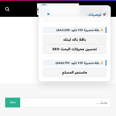
×
توصيات :
الرئيسية
»
نورة
باقة متميزة VIP (كود: AA11138):
نورة
باقة باك لينك
تحسين محركات البحث SEO
باقة متميزة VIP (كود: AA26790):
ماسنجر المسلم