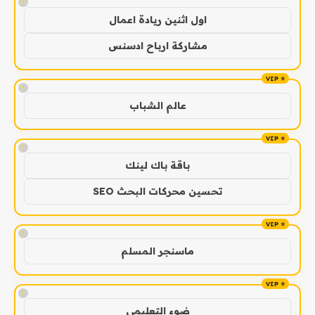
!
اول اثنين ريادة اعمال
مشاركة ارباح ادسنس
!
عالم الشباب
!
باقة باك لينك
تحسين محركات البحث SEO
!
ماسنجر المسلم
!
ضوء التعليمي