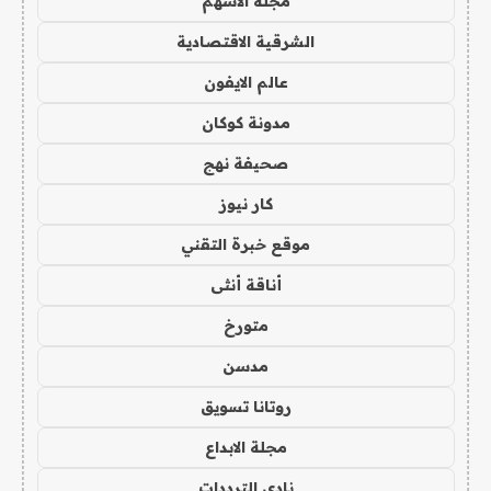
مجلة الاسهم
الشرقية الاقتصادية
عالم الايفون
مدونة كوكان
صحيفة نهج
كار نيوز
موقع خبرة التقني
أناقة أنثى
متورخ
مدسن
روتانا تسويق
مجلة الابداع
نادي الترددات