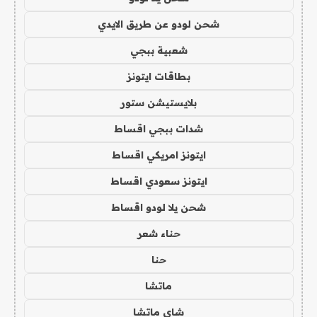
شحن لودو عن طريق الايدي
شعبية ببجي
بطاقات ايتونز
بلايستيشن ستور
شدات ببجي اقساط
ايتونز امريكي اقساط
ايتونز سعودي اقساط
شحن يلا لودو اقساط
حناء شعر
حنا
ماتشا
شاي ماتشا