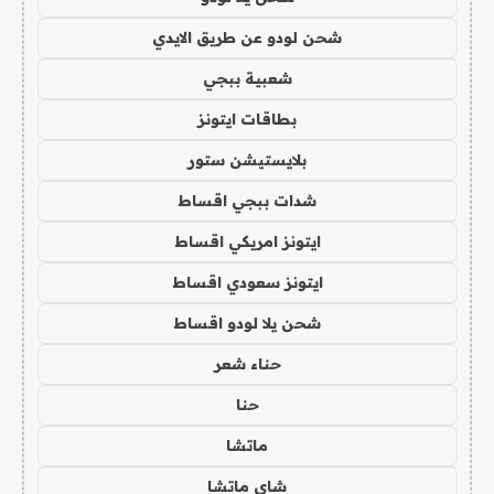
شحن لودو عن طريق الايدي
شعبية ببجي
بطاقات ايتونز
بلايستيشن ستور
شدات ببجي اقساط
ايتونز امريكي اقساط
ايتونز سعودي اقساط
شحن يلا لودو اقساط
حناء شعر
حنا
ماتشا
شاي ماتشا