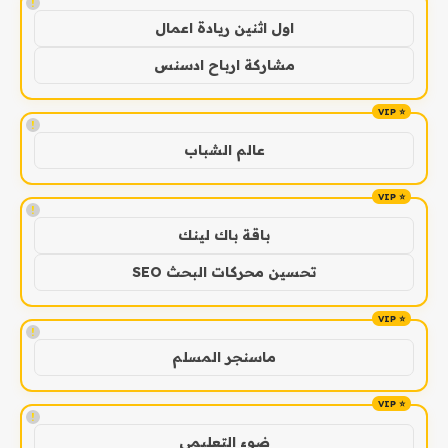
!
اول اثنين ريادة اعمال
مشاركة ارباح ادسنس
!
عالم الشباب
!
باقة باك لينك
تحسين محركات البحث SEO
!
ماسنجر المسلم
!
ضوء التعليمي