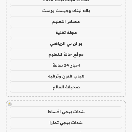
باك لينك وجيست بوست
مصادر التعليم
مجلة تقنية
يو ان بي الرياضي
موقع حالة للتعليم
اخبار 24 ساعة
هيدب فنون وترفيه
صحيفة العالم
!
شدات ببجي اقساط
شدات ببجي تمارا