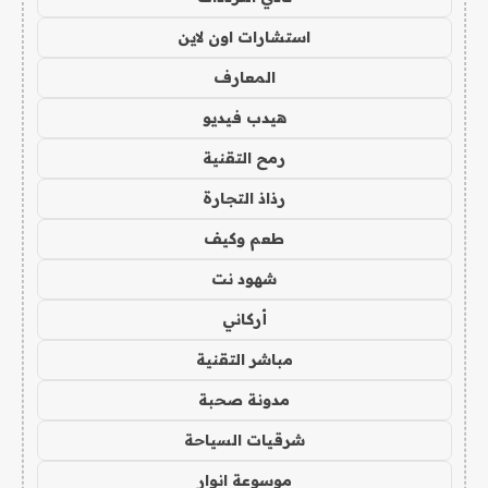
استشارات اون لاين
المعارف
هيدب فيديو
رمح التقنية
رذاذ التجارة
طعم وكيف
شهود نت
أركاني
مباشر التقنية
مدونة صحبة
شرقيات السياحة
موسوعة انوار