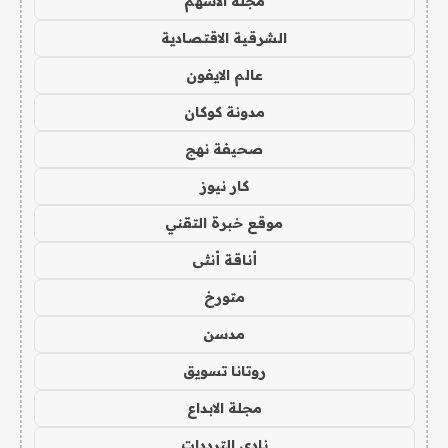
مجلة الاسهم
الشرقية الاقتصادية
عالم الايفون
مدونة كوكان
صحيفة نهج
كار نيوز
موقع خبرة التقني
أناقة أنثى
متورخ
مدسن
روتانا تسويق
مجلة الابداع
نادي الترددات