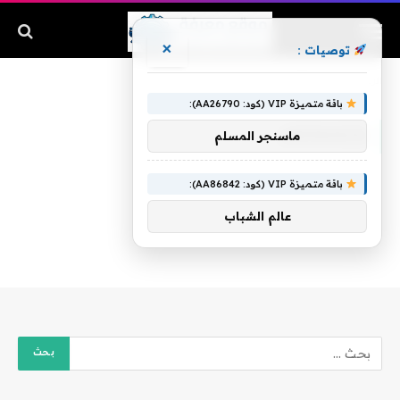
×
توصيات :
الرئيسية
»
وأرضعتهم
باقة متميزة VIP (كود: AA26790):
وأرضعتهم
ماسنجر المسلم
باقة متميزة VIP (كود: AA86842):
عالم الشباب