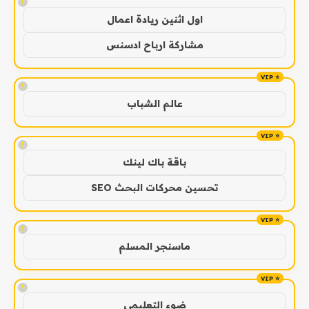
!
اول اثنين ريادة اعمال
مشاركة ارباح ادسنس
!
عالم الشباب
!
باقة باك لينك
تحسين محركات البحث SEO
!
ماسنجر المسلم
!
ضوء التعليمي