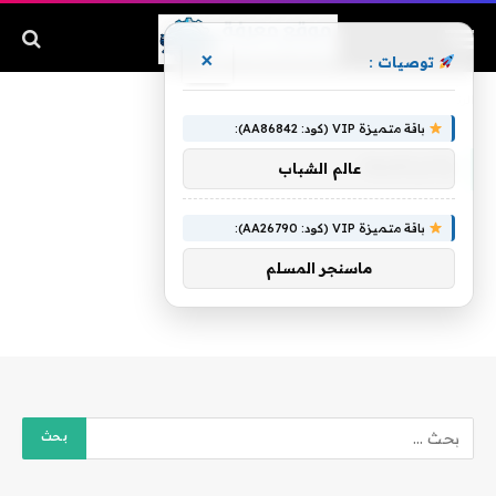
×
توصيات :
الرئيسية
»
وأعراضها
باقة متميزة VIP (كود: AA86842):
وأعراضها
عالم الشباب
باقة متميزة VIP (كود: AA26790):
ماسنجر المسلم