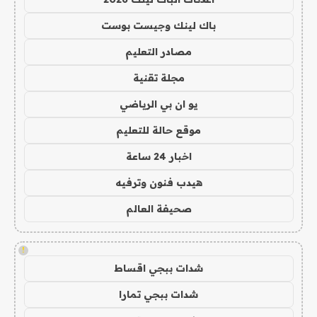
باك لينك وجيست بوست
مصادر التعليم
مجلة تقنية
يو ان بي الرياضي
موقع حالة للتعليم
اخبار 24 ساعة
هيدب فنون وترفيه
صحيفة العالم
!
شدات ببجي اقساط
شدات ببجي تمارا