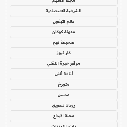
مجلة الاسهم
الشرقية الاقتصادية
عالم الايفون
مدونة كوكان
صحيفة نهج
كار نيوز
موقع خبرة التقني
أناقة أنثى
متورخ
مدسن
روتانا تسويق
مجلة الابداع
نادي الترددات