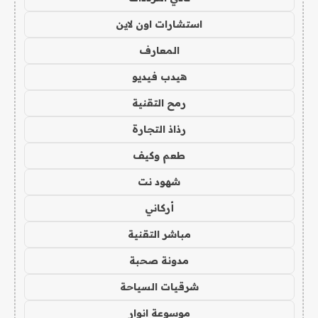
استشارات اون لاين
المعارف
هيدب فيديو
رمح التقنية
رذاذ التجارة
طعم وكيف
شهود نت
أركاني
مباشر التقنية
مدونة صحبة
شرقيات السياحة
موسوعة انوار