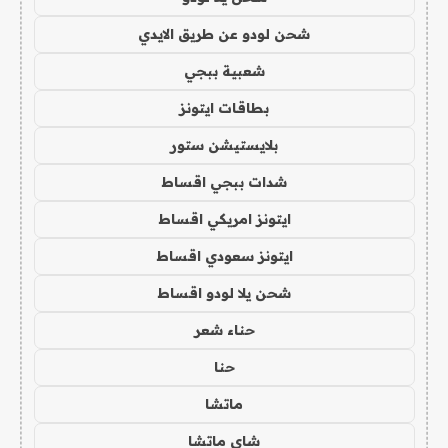
شحن لودو عن طريق الايدي
شعبية ببجي
بطاقات ايتونز
بلايستيشن ستور
شدات ببجي اقساط
ايتونز امريكي اقساط
ايتونز سعودي اقساط
شحن يلا لودو اقساط
حناء شعر
حنا
ماتشا
شاي ماتشا