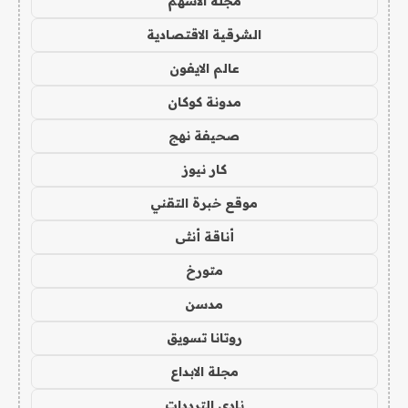
مجلة الاسهم
الشرقية الاقتصادية
عالم الايفون
مدونة كوكان
صحيفة نهج
كار نيوز
موقع خبرة التقني
أناقة أنثى
متورخ
مدسن
روتانا تسويق
مجلة الابداع
نادي الترددات