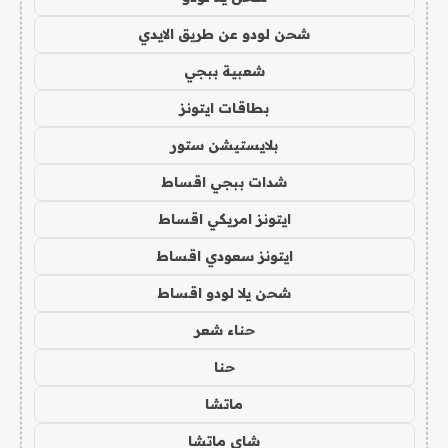
شحن لودو عن طريق الايدي
شعبية ببجي
بطاقات ايتونز
بلايستيشن ستور
شدات ببجي اقساط
ايتونز امريكي اقساط
ايتونز سعودي اقساط
شحن يلا لودو اقساط
حناء شعر
حنا
ماتشا
شاي ماتشا