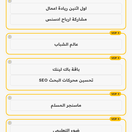
!
اول اثنين ريادة اعمال
مشاركة ارباح ادسنس
!
عالم الشباب
!
باقة باك لينك
تحسين محركات البحث SEO
!
ماسنجر المسلم
!
ضوء التعليمي