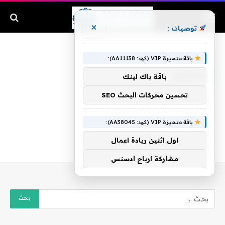
×
توصيات :
الرئيسية
»
واحتراق
باقة متميزة VIP (كود: AA11138):
واحتراق
باقة باك لينك
تحسين محركات البحث SEO
باقة متميزة VIP (كود: AA38045):
اول اثنين ريادة اعمال
مشاركة ارباح ادسنس