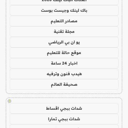
باك لينك وجيست بوست
مصادر التعليم
مجلة تقنية
يو ان بي الرياضي
موقع حالة للتعليم
اخبار 24 ساعة
هيدب فنون وترفيه
صحيفة العالم
!
شدات ببجي اقساط
شدات ببجي تمارا