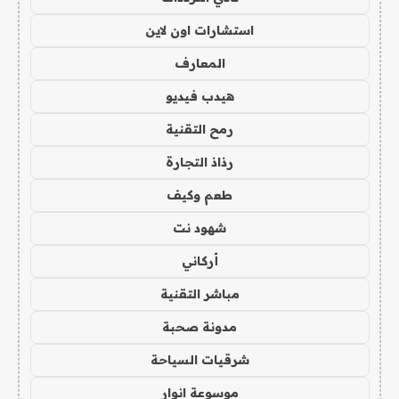
استشارات اون لاين
المعارف
هيدب فيديو
رمح التقنية
رذاذ التجارة
طعم وكيف
شهود نت
أركاني
مباشر التقنية
مدونة صحبة
شرقيات السياحة
موسوعة انوار