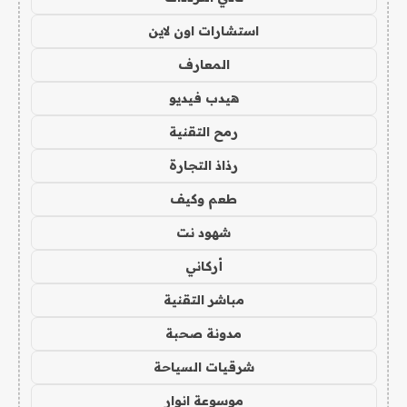
استشارات اون لاين
المعارف
هيدب فيديو
رمح التقنية
رذاذ التجارة
طعم وكيف
شهود نت
أركاني
مباشر التقنية
مدونة صحبة
شرقيات السياحة
موسوعة انوار