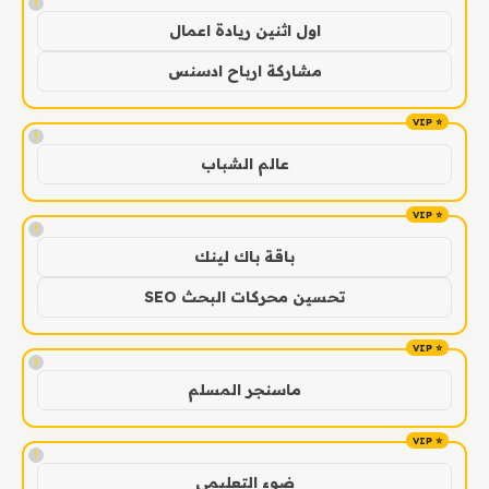
!
اول اثنين ريادة اعمال
مشاركة ارباح ادسنس
!
عالم الشباب
!
باقة باك لينك
تحسين محركات البحث SEO
!
ماسنجر المسلم
!
ضوء التعليمي