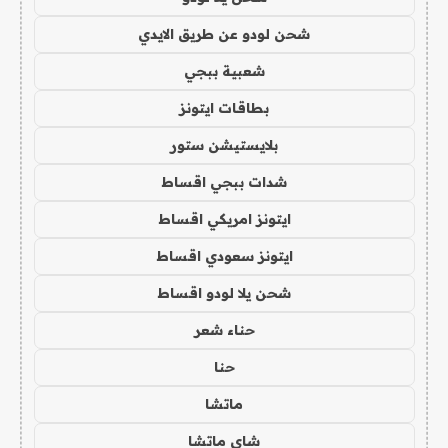
شحن لودو عن طريق الايدي
شعبية ببجي
بطاقات ايتونز
بلايستيشن ستور
شدات ببجي اقساط
ايتونز امريكي اقساط
ايتونز سعودي اقساط
شحن يلا لودو اقساط
حناء شعر
حنا
ماتشا
شاي ماتشا