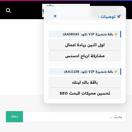
×
توصيات :
الرئيسية
»
والأسواق
باقة متميزة VIP (كود: AA38045):
والأسواق
اول اثنين ريادة اعمال
مشاركة ارباح ادسنس
باقة متميزة VIP (كود: AA11138):
باقة باك لينك
تحسين محركات البحث SEO