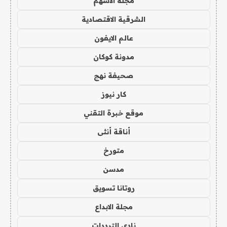
مجلة الاسهم
الشرقية الاقتصادية
عالم الايفون
مدونة كوكان
صحيفة نهج
كار نيوز
موقع خبرة التقني
أناقة أنثى
متورخ
مدسن
روتانا تسويق
مجلة الابداع
نادي الترددات