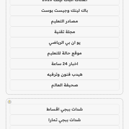
باك لينك وجيست بوست
مصادر التعليم
مجلة تقنية
يو ان بي الرياضي
موقع حالة للتعليم
اخبار 24 ساعة
هيدب فنون وترفيه
صحيفة العالم
!
شدات ببجي اقساط
شدات ببجي تمارا