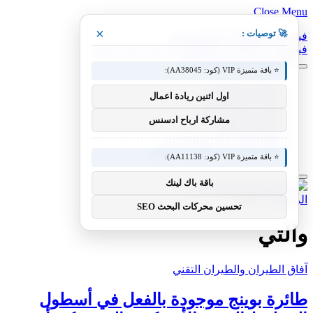
Close Menu
×
🚀 توصيات :
فيسبوك
X (Twitter)
الانستغرام
فيسبوك
X (Twitter)
الانستغرام
بينتيريست
فيميو
⭐ باقة متميزة VIP (كود: AA38045):
معدات وصناعات
اول اثنين ريادة اعمال
سيارات ومعدات
مختبر معرفة التقني
مشاركة ارباح ادسنس
منوعات التقنية
عالم المحركات والسيارات
آفاق الطيران والطيران التقني
⭐ باقة متميزة VIP (كود: AA11138):
باقة باك لينك
الرئيسية
»
والتي
تحسين محركات البحث SEO
والتي
آفاق الطيران والطيران التقني
طائرة بوينج موجودة بالفعل في أسطول