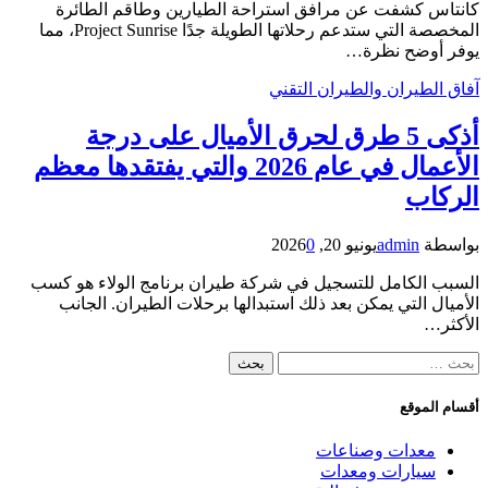
كانتاس كشفت عن مرافق استراحة الطيارين وطاقم الطائرة
المخصصة التي ستدعم رحلاتها الطويلة جدًا Project Sunrise، مما
يوفر أوضح نظرة…
آفاق الطيران والطيران التقني
أذكى 5 طرق لحرق الأميال على درجة
الأعمال في عام 2026 والتي يفتقدها معظم
الركاب
بواسطة
admin
يونيو 20, 2026
0
السبب الكامل للتسجيل في شركة طيران برنامج الولاء هو كسب
الأميال التي يمكن بعد ذلك استبدالها برحلات الطيران. الجانب
الأكثر…
البحث
عن:
أقسام الموقع
معدات وصناعات
سيارات ومعدات