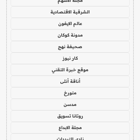
مجلة الاسهم
الشرقية الاقتصادية
عالم الايفون
مدونة كوكان
صحيفة نهج
كار نيوز
موقع خبرة التقني
أناقة أنثى
متورخ
مدسن
روتانا تسويق
مجلة الابداع
نادي الترددات