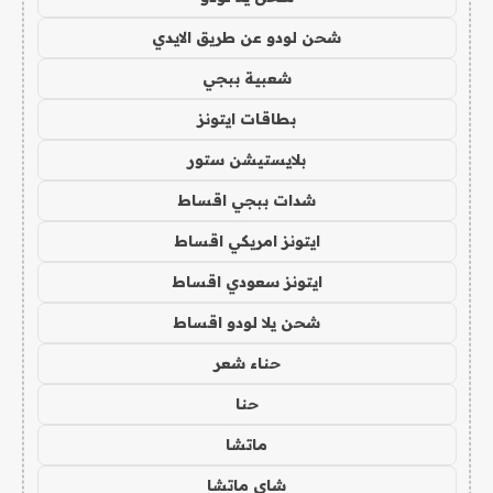
شحن لودو عن طريق الايدي
شعبية ببجي
بطاقات ايتونز
بلايستيشن ستور
شدات ببجي اقساط
ايتونز امريكي اقساط
ايتونز سعودي اقساط
شحن يلا لودو اقساط
حناء شعر
حنا
ماتشا
شاي ماتشا