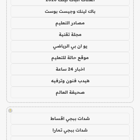
باك لينك وجيست بوست
مصادر التعليم
مجلة تقنية
يو ان بي الرياضي
موقع حالة للتعليم
اخبار 24 ساعة
هيدب فنون وترفيه
صحيفة العالم
!
شدات ببجي اقساط
شدات ببجي تمارا