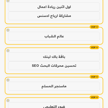
!
اول اثنين ريادة اعمال
مشاركة ارباح ادسنس
!
عالم الشباب
!
باقة باك لينك
تحسين محركات البحث SEO
!
ماسنجر المسلم
!
ضوء التعليمي