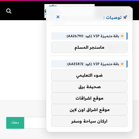
×
توصيات :
الرئيسية
»
والحريق
باقة متميزة VIP (كود: AA26790):
والحريق
ماسنجر المسلم
باقة متميزة VIP (كود: AA35872):
ضوء التعليمي
صحيفة برق
موقع اشراقات
موقع اشراق اون لاين
اركان سياحة وسفر