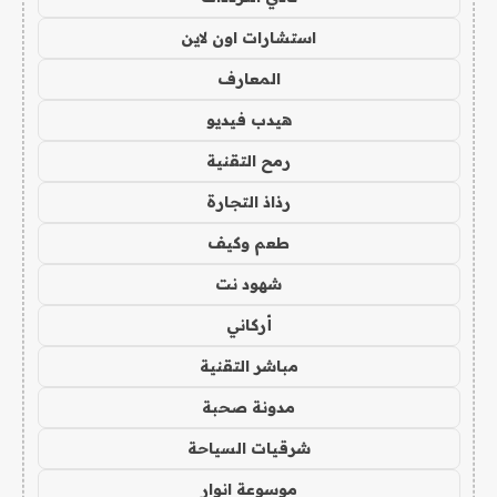
استشارات اون لاين
المعارف
هيدب فيديو
رمح التقنية
رذاذ التجارة
طعم وكيف
شهود نت
أركاني
مباشر التقنية
مدونة صحبة
شرقيات السياحة
موسوعة انوار