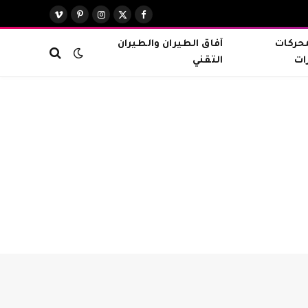
X
فيسبوك
الانستغرام
بينتيريست
فيميو
(Twitter)
محركات
آفاق الطيران والطيران
ات
التقني