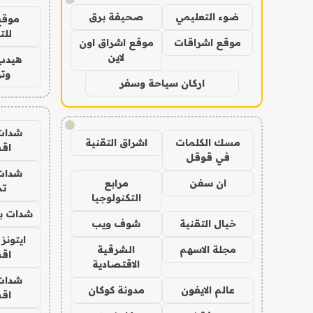
ضوء التعليمي
صحيفة برق
موقع
للت
موقع اشراقات
موقع اشراق اون
لاين
هيدب
وتر
اركان سياحة وسفر
!
شدات
مسك الكلمات
اشراق التقنية
اق
في قوقل
شدات
ان سفن
مرابع
تم
التكنولوجيا
شدات بب
خيال التقنية
شوف ويب
ايتونز
مجلة الاسهم
الشرقية
اق
الاقتصادية
شدات
عالم الايفون
مدونة كوكان
اق