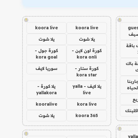
!
!
koora live
koora live
gues
ضيف
يلا شوت
يلا شوت
 باقة
كورة اون لاين -
كورة جول -
kora goal
kora onli
ة باك
كورة ستار -
سوريا لايف
ك
kora star
اربنا
يلا لايف - yalla
يلا كورة -
لحياه
yallakora
live
يع
kooralive
kora live
اكلينك
koora 365
يلا شوت
!
!
yall