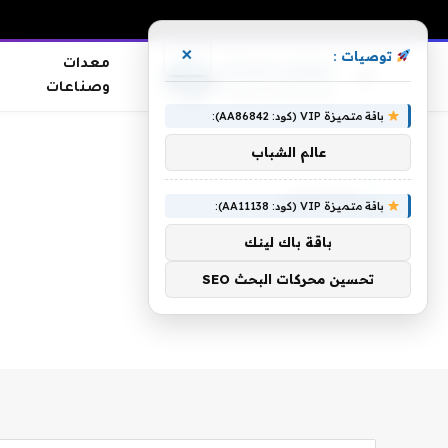
×
توصيات :
معدات
وصناعات
باقة متميزة VIP (كود: AA86842):
الرئيسية
»
والخليفي
عالم الشباب
والخليفي
باقة متميزة VIP (كود: AA11138):
باقة باك لينك
تحسين محركات البحث SEO