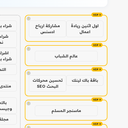
!
شراء ب
اول اثنين ريادة
مشاركة ارباح
اعمال
ادسنس
شراء 
نص
!
اشراق
عالم الشباب
شراء با
الت
!
باقة باك لينك
تحسين محركات
منتدى 
البحث SEO
باك 
!
وجيست
ماسنجر المسلم
مجلة 
!