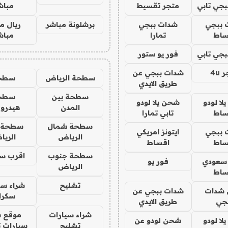
جي تابي
متجر تقسيط
مباش
 ببجي
شدات ببجي
برشلونة مباشر
ريال م
ساط
تمارا
مباش
جي تابي
فور يو ستور
4u
شدات ببجي عن
سطحة الرياض
سطح
طريق الايدي
سطحة بين
سطح
ا لودو
شحن يلا لودو
المدن
هيدرو
ساط
تابي تمارا
سطحة شمال
سطحة 
 ببجي
ايتونز امريكي
الرياض
الري
ساط
اقساط
سطحة جنوب
اقرب س
 سعودي
فور يو
الرياض
ساط
تشليح
شراء سي
شدات
شدات ببجي عن
سكرا
جي
طريق الايدي
شراء سيارات
موقع ش
ا لودو
شحن لودو عن
تشليح
سيارات 