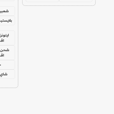
شعبية
بلايستي
ايتونز
اق
شحن يل
اق
ح
شاي 