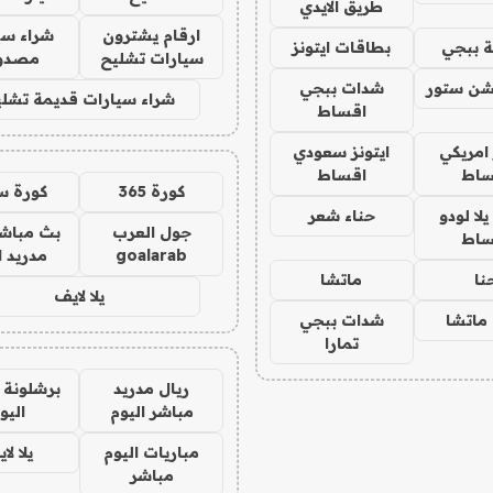
طريق الايدي
ارقام يشترون
شراء سي
 ببجي
بطاقات ايتونز
سيارات تشليح
مصدو
شن ستور
شدات ببجي
شراء سيارات قديمة تشلي
اقساط
 امريكي
ايتونز سعودي
ساط
اقساط
كورة 365
كورة س
ا لودو
حناء شعر
جول العرب
بث مباشر
ساط
goalarab
مدريد ا
نا
ماتشا
يلا لايف
ماتشا
شدات ببجي
تمارا
ريال مدريد
برشلونة 
مباشر اليوم
اليو
مباريات اليوم
يلا لا
مباشر