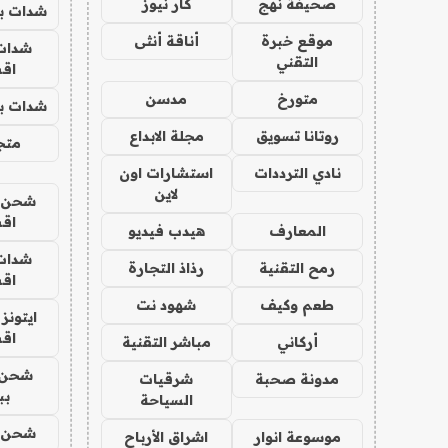
صحيفة نهج
كار نيوز
شدات بب
موقع خبرة
أناقة أنثى
شدات
التقني
اق
متورخ
مدسن
شدات بب
روتانا تسويق
مجلة الابداع
متجر 
نادي الترددات
استشارات اون
لاين
شحن يل
اق
المعارف
هيدب فيديو
شدات
رمح التقنية
رذاذ التجارة
اق
طعم وكيف
شهود نت
ايتونز
اق
أركاني
مباشر التقنية
شحن 
مدونة صحبة
شرقيات
بب
السياحة
شحن يل
موسوعة انوار
اشراق الأرباح