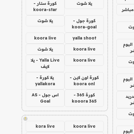
يلا شوت
كورة ستار -
مباشر
koora-star
كورة جول -
يلا شوت
وت
koora-goal
koora live
yalla shoot
اليوم
koora live
يلا شوت
ر
koora live
Yalla Live - يلا
وت
لايف
كورة اون لاين -
يلا كورة -
اليوم
yallakora
koora onl
ر
كورة 365 -
اس جول - AS
دريد
Goal
kooora 365
ر
وت
!
kora live
koora live
اليوم