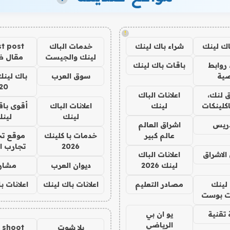
!
اك لينك
شراء باك لينك
خدمات الباك
t post
لينك والجيست
مقال 
روابط
باقات باك لينك
ية
سوق العرب
باك لينك
20
 لنك،
اعلانات الباك
كلينكات
لينك
اعلانات الباك
أقوى باق
لينك
لين
دريس
اشراق العالم
عالم كبير
خدمات با كلينك
موقع تج
2026
تجارب ا
الاشراق
اعلانات الباك
لينك 2026
ديوان العرب
مشار
لينك
مصادر التعليم
اعلانات باك لينك
اعلانات ب
 بوست
تقنية
يو ان بي
الرياضي
يلا شوت
a shoot