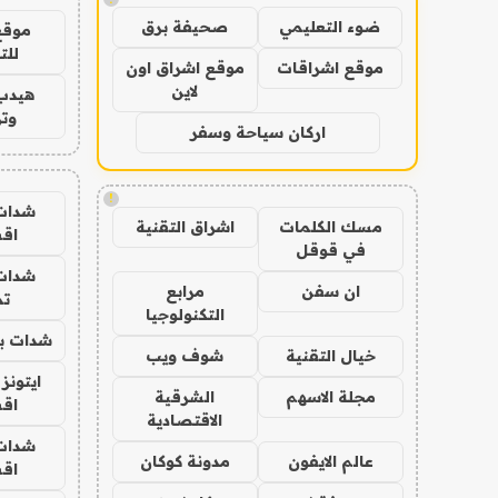
ضوء التعليمي
صحيفة برق
موقع
للت
موقع اشراقات
موقع اشراق اون
لاين
هيدب
وتر
اركان سياحة وسفر
!
شدات
مسك الكلمات
اشراق التقنية
اق
في قوقل
شدات
ان سفن
مرابع
تم
التكنولوجيا
شدات بب
خيال التقنية
شوف ويب
ايتونز
مجلة الاسهم
الشرقية
اق
الاقتصادية
شدات
عالم الايفون
مدونة كوكان
اق