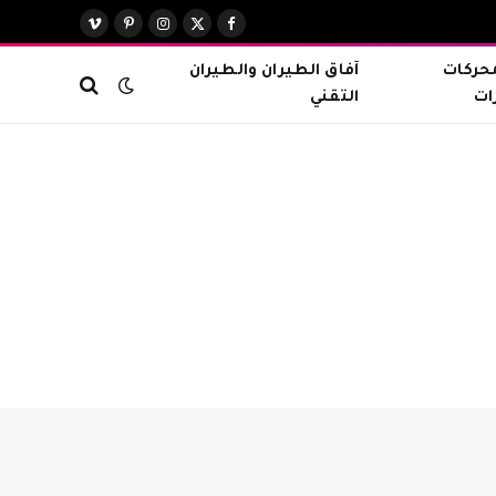
X
فيسبوك
الانستغرام
بينتيريست
فيميو
(Twitter)
محركات
آفاق الطيران والطيران
ات
التقني