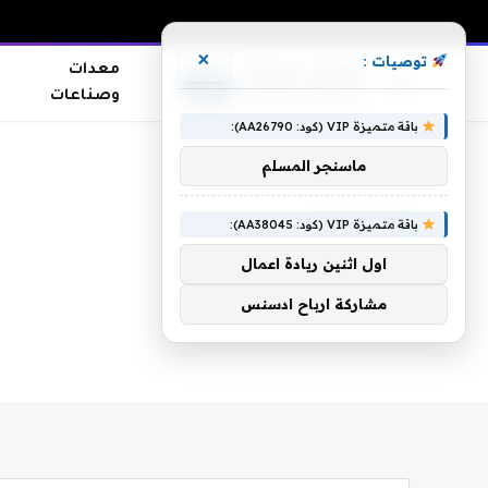
×
توصيات :
معدات
وصناعات
باقة متميزة VIP (كود: AA26790):
الرئيسية
»
وامرأتان
ماسنجر المسلم
وامرأتان
باقة متميزة VIP (كود: AA38045):
اول اثنين ريادة اعمال
مشاركة ارباح ادسنس