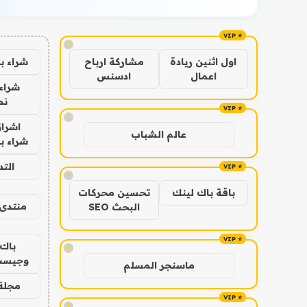
!
شراء ب
اول اثنين ريادة
مشاركة ارباح
اعمال
ادسنس
شراء 
نص
!
اشراق
عالم الشباب
شراء با
الت
!
باقة باك لينك
تحسين محركات
منتدى 
البحث SEO
باك 
!
وجيست
ماسنجر المسلم
مجلة 
!