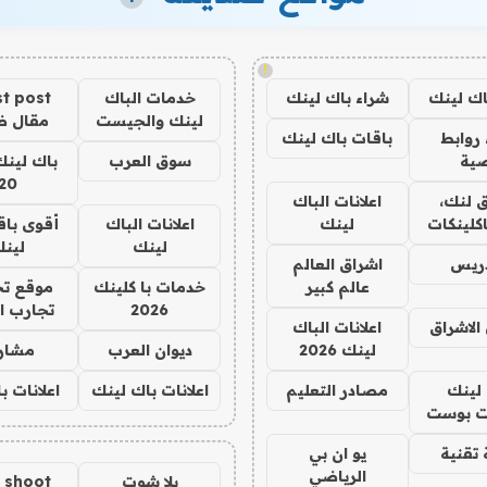
!
اك لينك
شراء باك لينك
خدمات الباك
t post
لينك والجيست
مقال 
روابط
باقات باك لينك
ية
سوق العرب
باك لينك
20
 لنك،
اعلانات الباك
كلينكات
لينك
اعلانات الباك
أقوى باق
لينك
لين
دريس
اشراق العالم
عالم كبير
خدمات با كلينك
موقع تج
2026
تجارب ا
الاشراق
اعلانات الباك
لينك 2026
ديوان العرب
مشار
لينك
مصادر التعليم
اعلانات باك لينك
اعلانات ب
 بوست
تقنية
يو ان بي
الرياضي
يلا شوت
a shoot