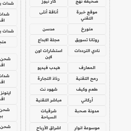
صحيفة نهج
كار نيوز
شدات بب
موقع خبرة
أناقة أنثى
شدات
التقني
اق
متورخ
مدسن
شدات بب
روتانا تسويق
مجلة الابداع
متجر 
نادي الترددات
استشارات اون
لاين
شحن يل
اق
المعارف
هيدب فيديو
شدات
رمح التقنية
رذاذ التجارة
اق
طعم وكيف
شهود نت
ايتونز
اق
أركاني
مباشر التقنية
شحن 
مدونة صحبة
شرقيات
بب
السياحة
شحن يل
موسوعة انوار
اشراق الأرباح