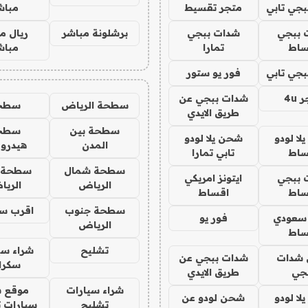
جي تابي
متجر تقسيط
مباش
 ببجي
شدات ببجي
برشلونة مباشر
ريال م
ساط
تمارا
مباش
جي تابي
فور يو ستور
4u
شدات ببجي عن
سطحة الرياض
سطح
طريق الايدي
سطحة بين
سطح
ا لودو
شحن يلا لودو
المدن
هيدرو
ساط
تابي تمارا
سطحة شمال
سطحة 
 ببجي
ايتونز امريكي
الرياض
الري
ساط
اقساط
سطحة جنوب
اقرب س
 سعودي
فور يو
الرياض
ساط
تشليح
شراء سي
شدات
شدات ببجي عن
سكرا
جي
طريق الايدي
شراء سيارات
موقع ش
ا لودو
شحن لودو عن
تشليح
سيارات 