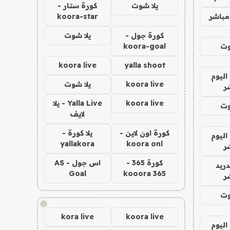
يلا شوت
كورة ستار -
مباشر
koora-star
كورة جول -
يلا شوت
وت
koora-goal
koora live
yalla shoot
اليوم
koora live
يلا شوت
ر
koora live
Yalla Live - يلا
وت
لايف
كورة اون لاين -
يلا كورة -
اليوم
yallakora
koora onl
ر
كورة 365 -
اس جول - AS
دريد
Goal
kooora 365
ر
وت
!
kora live
koora live
اليوم