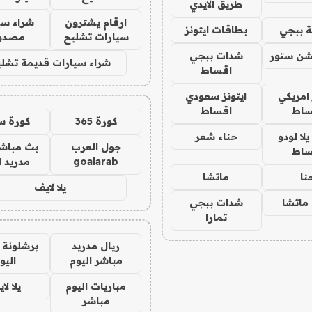
طريق الايدي
ارقام يشترون
شراء سي
 ببجي
بطاقات ايتونز
سيارات تشليح
مصدو
شن ستور
شدات ببجي
شراء سيارات قديمة تشلي
اقساط
 امريكي
ايتونز سعودي
ساط
اقساط
كورة 365
كورة س
ا لودو
حناء شعر
جول العرب
بث مباشر
ساط
goalarab
مدريد ا
نا
ماتشا
يلا لايف
ماتشا
شدات ببجي
تمارا
ريال مدريد
برشلونة 
مباشر اليوم
اليو
مباريات اليوم
يلا لا
مباشر