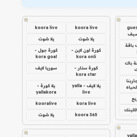
!
!
koora live
koora live
gues
ضيف
يلا شوت
يلا شوت
 باقة
كورة اون لاين -
كورة جول -
kora goal
kora onli
ة باك
كورة ستار -
سوريا لايف
ك
kora star
اربنا
يلا لايف - yalla
يلا كورة -
لحياه
yallakora
live
يع
kooralive
kora live
اكلينك
koora 365
يلا شوت
!
!
yall