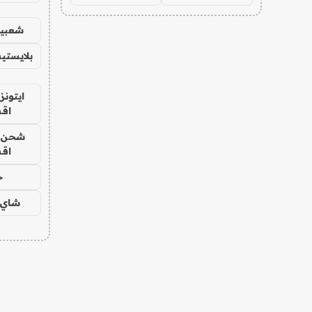
شعبية
بلايستي
ايتونز
اق
شحن يل
اق
ح
شاي 