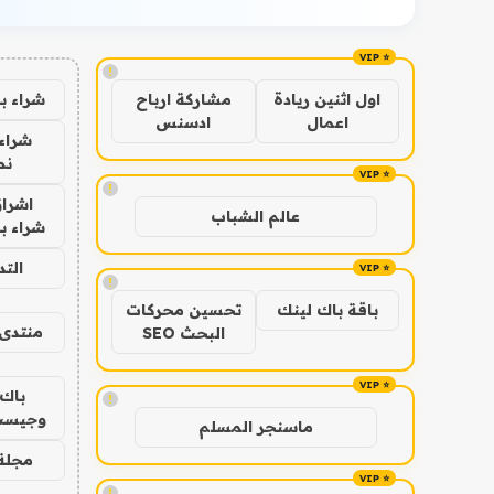
!
شراء ب
اول اثنين ريادة
مشاركة ارباح
اعمال
ادسنس
شراء 
نص
!
اشراق
عالم الشباب
شراء با
الت
!
باقة باك لينك
تحسين محركات
منتدى 
البحث SEO
باك 
!
وجيست
ماسنجر المسلم
مجلة 
!