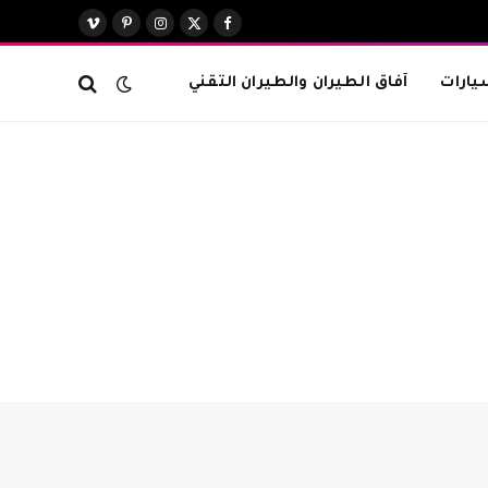
X
فيسبوك
الانستغرام
بينتيريست
فيميو
(Twitter)
يارات
آفاق الطيران والطيران التقني