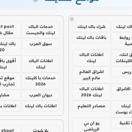
!
اك لينك
شراء باك لينك
خدمات الباك
t post
لينك والجيست
مقال 
روابط
باقات باك لينك
ية
سوق العرب
باك لينك
20
 لنك،
اعلانات الباك
كلينكات
لينك
اعلانات الباك
أقوى باق
لينك
لين
دريس
اشراق العالم
عالم كبير
خدمات با كلينك
موقع تج
2026
تجارب ا
الاشراق
اعلانات الباك
لينك 2026
ديوان العرب
مشار
لينك
مصادر التعليم
اعلانات باك لينك
اعلانات ب
 بوست
تقنية
يو ان بي
الرياضي
يلا شوت
a shoot