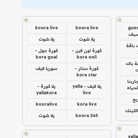
!
!
koora live
koora live
gues
ضيف
يلا شوت
يلا شوت
 باقة
كورة اون لاين -
كورة جول -
kora goal
kora onli
ة باك
كورة ستار -
سوريا لايف
ك
kora star
اربنا
يلا لايف - yalla
يلا كورة -
لحياه
yallakora
live
يع
kooralive
kora live
اكلينك
koora 365
يلا شوت
!
!
yall