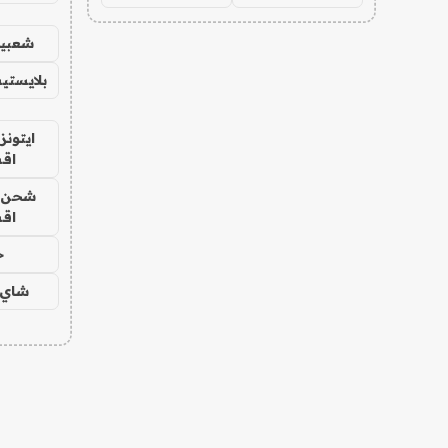
شعبية
بلايستي
ايتونز
اق
شحن يل
اق
ح
شاي 