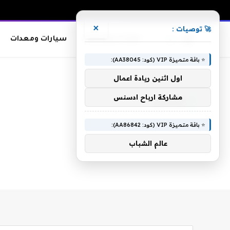
×
🚀 توصيات :
معدات وصناعات
سيارات ومعدات
⭐ باقة متميزة VIP (كود: AA38045):
الرئيسية
»
وتتخلى
اول اثنين ريادة اعمال
مشاركة ارباح ادسنس
وتتخلى
⭐ باقة متميزة VIP (كود: AA86842):
عالم الشباب