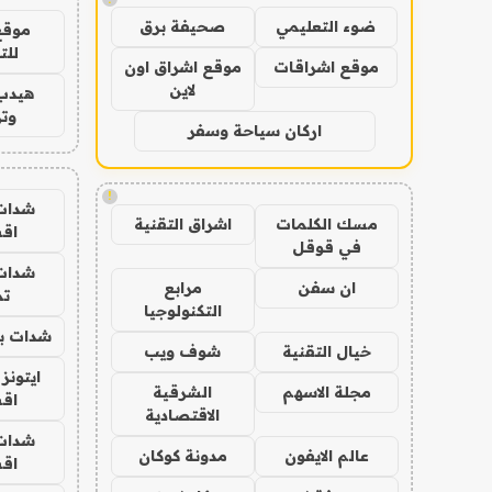
ضوء التعليمي
صحيفة برق
موقع
للت
موقع اشراقات
موقع اشراق اون
لاين
هيدب
وتر
اركان سياحة وسفر
!
شدات
مسك الكلمات
اشراق التقنية
اق
في قوقل
شدات
ان سفن
مرابع
تم
التكنولوجيا
شدات بب
خيال التقنية
شوف ويب
ايتونز
مجلة الاسهم
الشرقية
اق
الاقتصادية
شدات
عالم الايفون
مدونة كوكان
اق