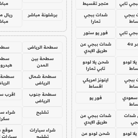
جي تابي
متجر تقسيط
مباش
 ببجي
شدات ببجي
برشلونة مباشر
ريال م
ساط
تمارا
مباش
جي تابي
فور يو ستور
4u
شدات ببجي عن
سطحة الرياض
سطح
طريق الايدي
سطحة بين
سطح
ا لودو
شحن يلا لودو
المدن
هيدرو
ساط
تابي تمارا
سطحة شمال
سطحة 
 ببجي
ايتونز امريكي
الرياض
الري
ساط
اقساط
سطحة جنوب
اقرب س
 سعودي
فور يو
الرياض
ساط
تشليح
شراء سي
شدات
شدات ببجي عن
سكرا
جي
طريق الايدي
شراء سيارات
موقع ش
ا لودو
شحن لودو عن
تشليح
سيارات 