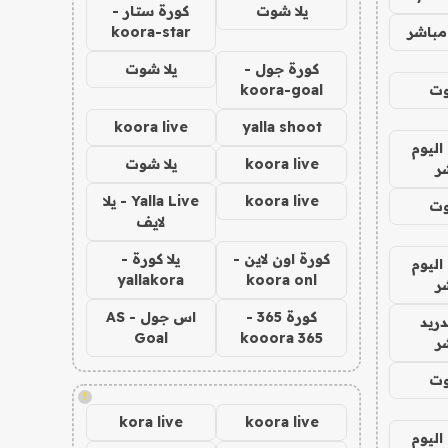
يلا شوت
كورة ستار -
مباشر
koora-star
كورة جول -
يلا شوت
وت
koora-goal
koora live
yalla shoot
اليوم
koora live
يلا شوت
ر
koora live
Yalla Live - يلا
وت
لايف
كورة اون لاين -
يلا كورة -
اليوم
yallakora
koora onl
ر
كورة 365 -
اس جول - AS
دريد
Goal
kooora 365
ر
وت
!
kora live
koora live
اليوم