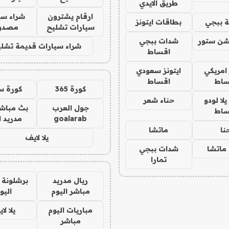
طريق الايدي
ارقام يشترون
شراء سي
 ببجي
بطاقات ايتونز
سيارات تشليح
مصدو
شن ستور
شدات ببجي
شراء سيارات قديمة تشلي
اقساط
 امريكي
ايتونز سعودي
ساط
اقساط
كورة 365
كورة س
ا لودو
حناء شعر
جول العرب
بث مباشر
ساط
goalarab
مدريد ا
نا
ماتشا
يلا لايف
ماتشا
شدات ببجي
تمارا
ريال مدريد
برشلونة 
مباشر اليوم
اليو
مباريات اليوم
يلا لا
مباشر