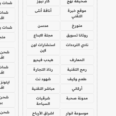
صحيفة نهج
كار نيوز
شدات بب
موقع خبرة
أناقة أنثى
شدات
التقني
اق
متورخ
مدسن
شدات بب
روتانا تسويق
مجلة الابداع
متجر 
نادي الترددات
استشارات اون
لاين
شحن يل
اق
المعارف
هيدب فيديو
شدات
رمح التقنية
رذاذ التجارة
اق
طعم وكيف
شهود نت
ايتونز
اق
أركاني
مباشر التقنية
شحن 
مدونة صحبة
شرقيات
بب
السياحة
شحن يل
موسوعة انوار
اشراق الأرباح