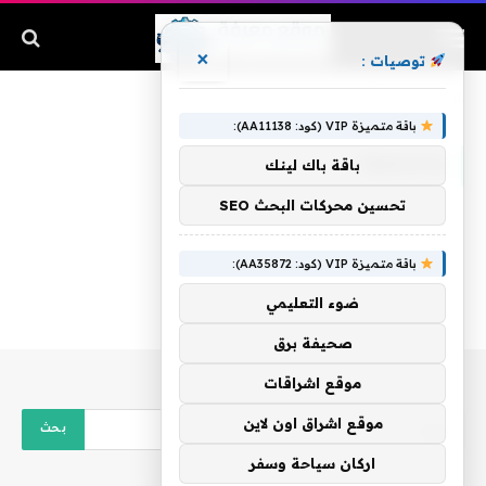
×
توصيات :
الرئيسية
»
وتشكرها
باقة متميزة VIP (كود: AA11138):
وتشكرها
باقة باك لينك
تحسين محركات البحث SEO
باقة متميزة VIP (كود: AA35872):
ضوء التعليمي
صحيفة برق
موقع اشراقات
موقع اشراق اون لاين
اركان سياحة وسفر