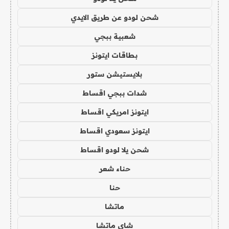
شحن لودو عن طريق الايدي
شعبية ببجي
بطاقات ايتونز
بلايستيشن ستور
شدات ببجي اقساط
ايتونز امريكي اقساط
ايتونز سعودي اقساط
شحن يلا لودو اقساط
حناء شعر
حنا
ماتشا
شاي ماتشا