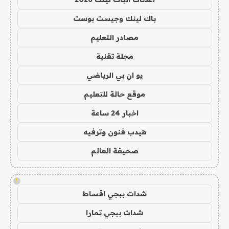
باك لينك وجيست بوست
مصادر التعليم
مجلة تقنية
يو ان بي الرياضي
موقع حالة للتعليم
اخبار 24 ساعة
هيدب فنون وترفيه
صحيفة العالم
!
شدات ببجي اقساط
شدات ببجي تمارا