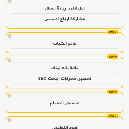
!
اول اثنين ريادة اعمال
مشاركة ارباح ادسنس
!
عالم الشباب
!
باقة باك لينك
تحسين محركات البحث SEO
!
ماسنجر المسلم
!
ضوء التعليمي