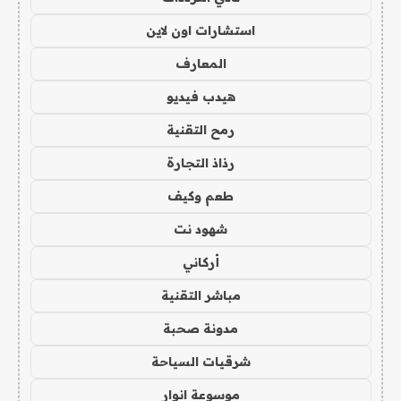
استشارات اون لاين
المعارف
هيدب فيديو
رمح التقنية
رذاذ التجارة
طعم وكيف
شهود نت
أركاني
مباشر التقنية
مدونة صحبة
شرقيات السياحة
موسوعة انوار