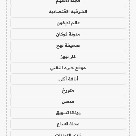
مجلة الاسهم
الشرقية الاقتصادية
عالم الايفون
مدونة كوكان
صحيفة نهج
كار نيوز
موقع خبرة التقني
أناقة أنثى
متورخ
مدسن
روتانا تسويق
مجلة الابداع
نادي الترددات