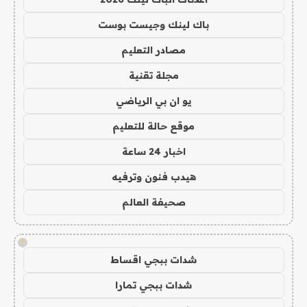
باك لينك وجيست بوست
مصادر التعليم
مجلة تقنية
يو ان بي الرياضي
موقع حالة للتعليم
اخبار 24 ساعة
هيدب فنون وترفيه
صحيفة العالم
!
شدات ببجي اقساط
شدات ببجي تمارا