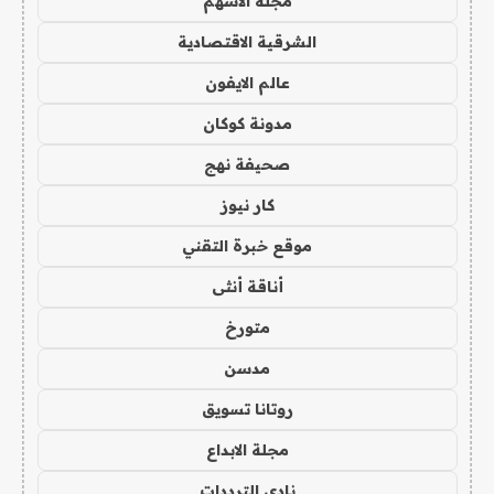
مجلة الاسهم
الشرقية الاقتصادية
عالم الايفون
مدونة كوكان
صحيفة نهج
كار نيوز
موقع خبرة التقني
أناقة أنثى
متورخ
مدسن
روتانا تسويق
مجلة الابداع
نادي الترددات