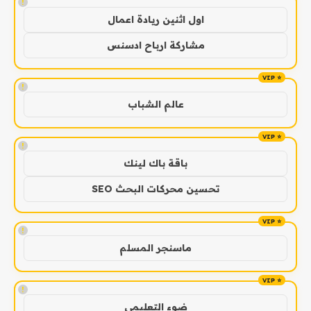
!
اول اثنين ريادة اعمال
مشاركة ارباح ادسنس
!
عالم الشباب
!
باقة باك لينك
تحسين محركات البحث SEO
!
ماسنجر المسلم
!
ضوء التعليمي