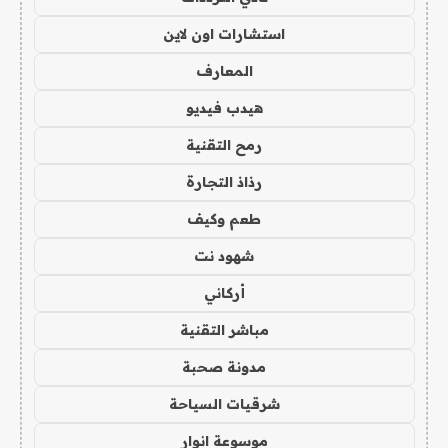
استشارات اون لاين
المعارف
هيدب فيديو
رمح التقنية
رذاذ التجارة
طعم وكيف
شهود نت
أركاني
مباشر التقنية
مدونة صحبة
شرقيات السياحة
موسوعة انوار