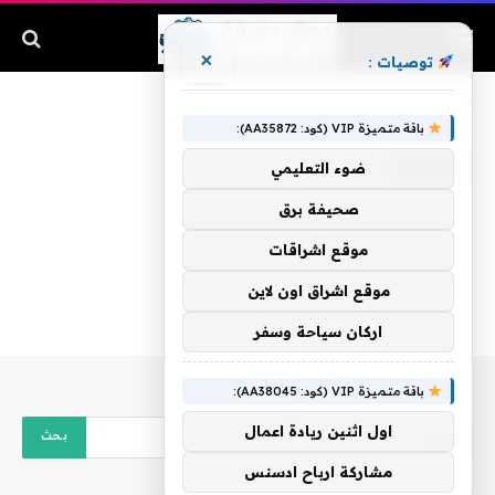
×
توصيات :
الرئيسية
»
وتعلق
باقة متميزة VIP (كود: AA35872):
وتعلق
ضوء التعليمي
صحيفة برق
موقع اشراقات
موقع اشراق اون لاين
اركان سياحة وسفر
باقة متميزة VIP (كود: AA38045):
اول اثنين ريادة اعمال
مشاركة ارباح ادسنس