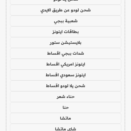
شحن لودو عن طريق الايدي
شعبية ببجي
بطاقات ايتونز
بلايستيشن ستور
شدات ببجي اقساط
ايتونز امريكي اقساط
ايتونز سعودي اقساط
شحن يلا لودو اقساط
حناء شعر
حنا
ماتشا
شاي ماتشا