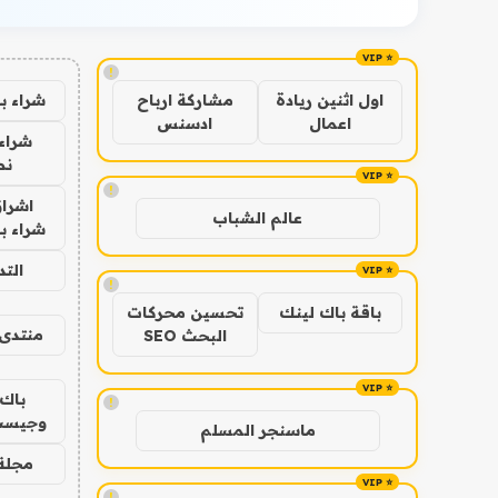
!
شراء ب
اول اثنين ريادة
مشاركة ارباح
اعمال
ادسنس
شراء 
نص
!
اشراق
عالم الشباب
شراء با
الت
!
باقة باك لينك
تحسين محركات
منتدى 
البحث SEO
باك 
!
وجيست
ماسنجر المسلم
مجلة 
!