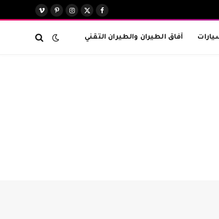
X
فيسبوك
الانستغرام
بينتيريست
فيميو
(Twitter)
يارات
آفاق الطيران والطيران التقني