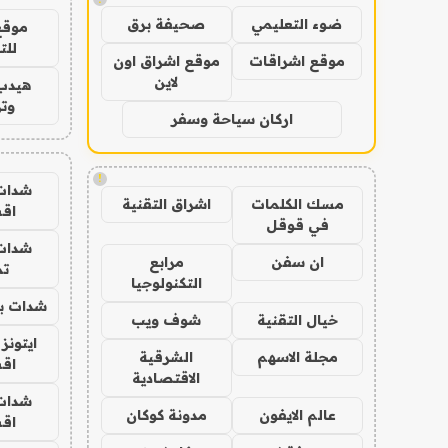
ضوء التعليمي
صحيفة برق
موقع
للت
موقع اشراقات
موقع اشراق اون
لاين
هيدب
وتر
اركان سياحة وسفر
!
شدات
مسك الكلمات
اشراق التقنية
اق
في قوقل
شدات
ان سفن
مرابع
تم
التكنولوجيا
شدات بب
خيال التقنية
شوف ويب
ايتونز
مجلة الاسهم
الشرقية
اق
الاقتصادية
شدات
عالم الايفون
مدونة كوكان
اق