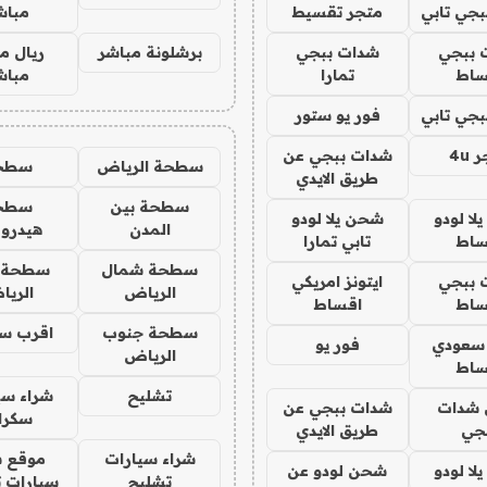
جي تابي
متجر تقسيط
مباش
 ببجي
شدات ببجي
برشلونة مباشر
ريال م
ساط
تمارا
مباش
جي تابي
فور يو ستور
4u
شدات ببجي عن
سطحة الرياض
سطح
طريق الايدي
سطحة بين
سطح
ا لودو
شحن يلا لودو
المدن
هيدرو
ساط
تابي تمارا
سطحة شمال
سطحة 
 ببجي
ايتونز امريكي
الرياض
الري
ساط
اقساط
سطحة جنوب
اقرب س
 سعودي
فور يو
الرياض
ساط
تشليح
شراء سي
شدات
شدات ببجي عن
سكرا
جي
طريق الايدي
شراء سيارات
موقع ش
ا لودو
شحن لودو عن
تشليح
سيارات 