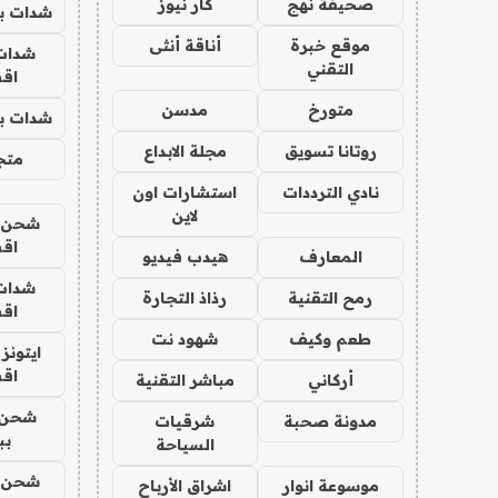
صحيفة نهج
كار نيوز
شدات بب
موقع خبرة
أناقة أنثى
شدات
التقني
اق
متورخ
مدسن
شدات بب
روتانا تسويق
مجلة الابداع
متجر 
نادي الترددات
استشارات اون
لاين
شحن يل
اق
المعارف
هيدب فيديو
شدات
رمح التقنية
رذاذ التجارة
اق
طعم وكيف
شهود نت
ايتونز
اق
أركاني
مباشر التقنية
شحن 
مدونة صحبة
شرقيات
بب
السياحة
شحن يل
موسوعة انوار
اشراق الأرباح