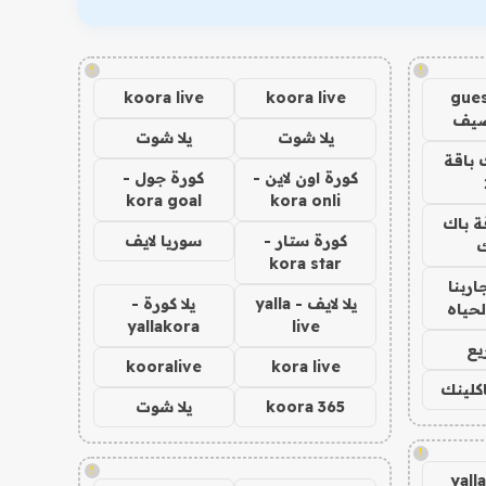
!
!
koora live
koora live
gues
ضيف
يلا شوت
يلا شوت
 باقة
كورة اون لاين -
كورة جول -
kora goal
kora onli
ة باك
كورة ستار -
سوريا لايف
ك
kora star
اربنا
يلا لايف - yalla
يلا كورة -
لحياه
yallakora
live
يع
kooralive
kora live
اكلينك
koora 365
يلا شوت
!
!
yall