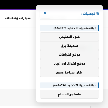
×
🚀 توصيات :
معدات وصناعات
سيارات ومعدات
⭐ باقة متميزة VIP (كود: AA35872):
الرئيسية
»
وجوب
ضوء التعليمي
صحيفة برق
وجوب
موقع اشراقات
موقع اشراق اون لاين
اركان سياحة وسفر
⭐ باقة متميزة VIP (كود: AA26790):
ماسنجر المسلم