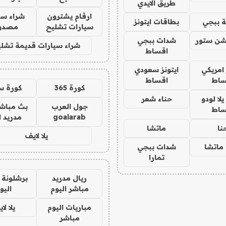
طريق الايدي
ارقام يشترون
شراء سي
 ببجي
بطاقات ايتونز
سيارات تشليح
مصدو
شن ستور
شدات ببجي
شراء سيارات قديمة تشلي
اقساط
 امريكي
ايتونز سعودي
ساط
اقساط
كورة 365
كورة س
ا لودو
حناء شعر
جول العرب
بث مباشر
ساط
goalarab
مدريد ا
نا
ماتشا
يلا لايف
ماتشا
شدات ببجي
تمارا
ريال مدريد
برشلونة 
مباشر اليوم
اليو
مباريات اليوم
يلا لا
مباشر