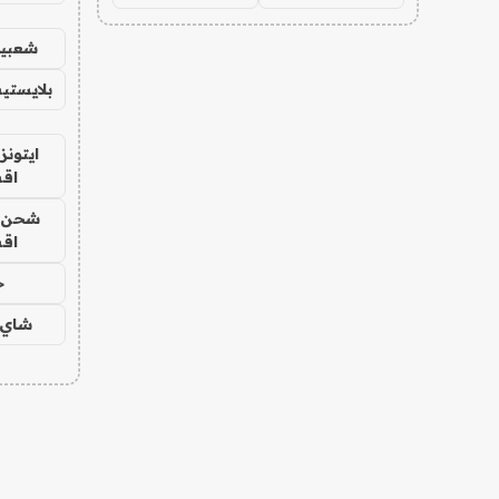
شعبية
بلايستي
ايتونز
اق
شحن يل
اق
ح
شاي 