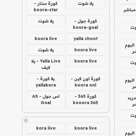
يلا شوت
كورة ستار -
مباشر
koora-star
كورة جول -
يلا شوت
وت
koora-goal
koora live
yalla shoot
اليوم
koora live
يلا شوت
ر
koora live
Yalla Live - يلا
وت
لايف
كورة اون لاين -
يلا كورة -
اليوم
yallakora
koora onl
ر
كورة 365 -
اس جول - AS
دريد
Goal
kooora 365
ر
وت
!
kora live
koora live
اليوم