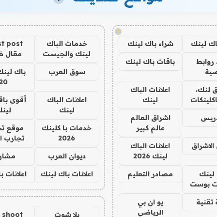
!
اك لينك
شراء باك لينك
خدمات الباك
t post
لينك والجيست
مقال 
روابط
باقات باك لينك
ية
سوق العرب
باك لينك
20
 لنك،
اعلانات الباك
كلينكات
لينك
اعلانات الباك
أقوى باق
لينك
لين
دريس
اشراق العالم
عالم كبير
خدمات با كلينك
موقع تج
2026
تجارب ا
الاشراق
اعلانات الباك
لينك 2026
ديوان العرب
مشار
لينك
مصادر التعليم
اعلانات باك لينك
اعلانات ب
 بوست
تقنية
يو ان بي
الرياضي
يلا شوت
a shoot