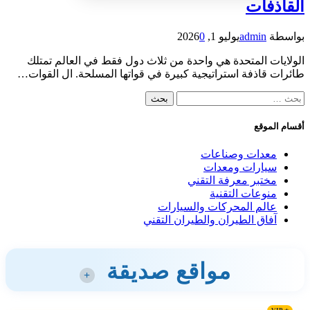
القاذفات
بواسطة
admin
يوليو 1, 2026
0
الولايات المتحدة هي واحدة من ثلاث دول فقط في العالم تمتلك
طائرات قاذفة استراتيجية كبيرة في قواتها المسلحة. ال القوات…
البحث
عن:
أقسام الموقع
معدات وصناعات
سيارات ومعدات
مختبر معرفة التقني
منوعات التقنية
عالم المحركات والسيارات
آفاق الطيران والطيران التقني
مواقع صديقة
+