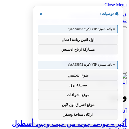
Close Menu
×
🚀 توصيات :
فيسبوك
X (Twitter)
الانستغرام
فيسبوك
X (Twitter)
الانستغرام
بينتيريست
فيميو
⭐ باقة متميزة VIP (كود: AA38045):
معدات وصناعات
اول اثنين ريادة اعمال
سيارات ومعدات
مختبر معرفة التقني
مشاركة ارباح ادسنس
منوعات التقنية
عالم المحركات والسيارات
آفاق الطيران والطيران التقني
⭐ باقة متميزة VIP (كود: AA35872):
ضوء التعليمي
الرئيسية
»
وجود
صحيفة برق
وجود
موقع اشراقات
موقع اشراق اون لاين
آفاق الطيران والطيران التقني
اركان سياحة وسفر
أكبر 4 قواعد جوية من حيث وجود أسطول