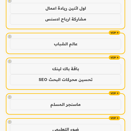
!
اول اثنين ريادة اعمال
مشاركة ارباح ادسنس
!
عالم الشباب
!
باقة باك لينك
تحسين محركات البحث SEO
!
ماسنجر المسلم
!
ضوء التعليمي