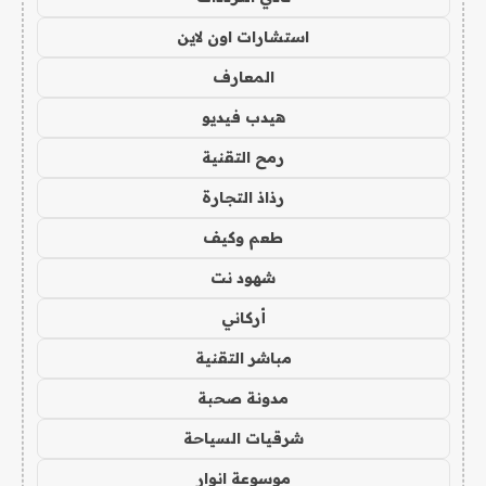
استشارات اون لاين
المعارف
هيدب فيديو
رمح التقنية
رذاذ التجارة
طعم وكيف
شهود نت
أركاني
مباشر التقنية
مدونة صحبة
شرقيات السياحة
موسوعة انوار