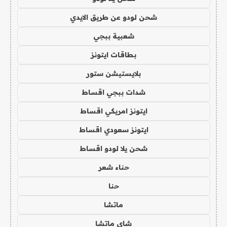
شحن لودو عن طريق الايدي
شعبية ببجي
بطاقات ايتونز
بلايستيشن ستور
شدات ببجي اقساط
ايتونز امريكي اقساط
ايتونز سعودي اقساط
شحن يلا لودو اقساط
حناء شعر
حنا
ماتشا
شاي ماتشا