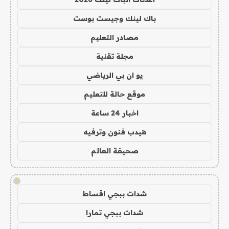
باك لينك وجيست بوست
مصادر التعليم
مجلة تقنية
يو ان بي الرياضي
موقع حالة للتعليم
اخبار 24 ساعة
هيدب فنون وترفيه
صحيفة العالم
!
شدات ببجي اقساط
شدات ببجي تمارا