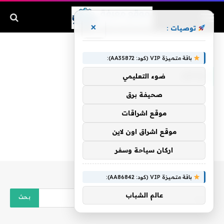
×
توصيات :
الرئيسية
»
وحكم
باقة متميزة VIP (كود: AA35872):
وحكم
ضوء التعليمي
صحيفة برق
موقع اشراقات
موقع اشراق اون لاين
اركان سياحة وسفر
باقة متميزة VIP (كود: AA86842):
عالم الشباب