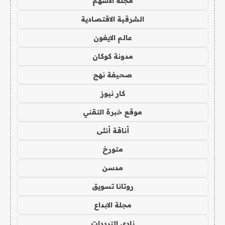
مجلة الاسهم
الشرقية الاقتصادية
عالم الايفون
مدونة كوكان
صحيفة نهج
كار نيوز
موقع خبرة التقني
أناقة أنثى
متورخ
مدسن
روتانا تسويق
مجلة الابداع
نادي الترددات