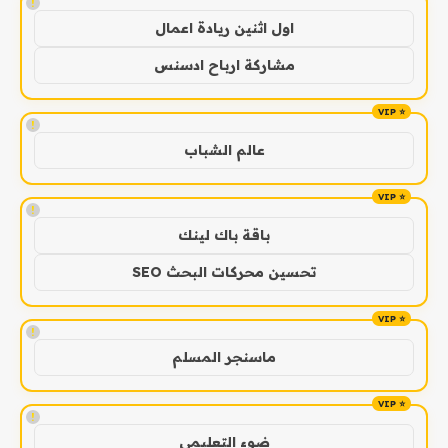
!
اول اثنين ريادة اعمال
مشاركة ارباح ادسنس
!
عالم الشباب
!
باقة باك لينك
تحسين محركات البحث SEO
!
ماسنجر المسلم
!
ضوء التعليمي