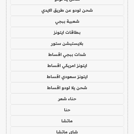
شحن لودو عن طريق الايدي
شعبية ببجي
بطاقات ايتونز
بلايستيشن ستور
شدات ببجي اقساط
ايتونز امريكي اقساط
ايتونز سعودي اقساط
شحن يلا لودو اقساط
حناء شعر
حنا
ماتشا
شاي ماتشا