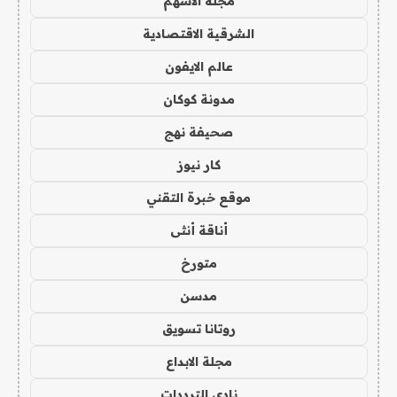
مجلة الاسهم
الشرقية الاقتصادية
عالم الايفون
مدونة كوكان
صحيفة نهج
كار نيوز
موقع خبرة التقني
أناقة أنثى
متورخ
مدسن
روتانا تسويق
مجلة الابداع
نادي الترددات