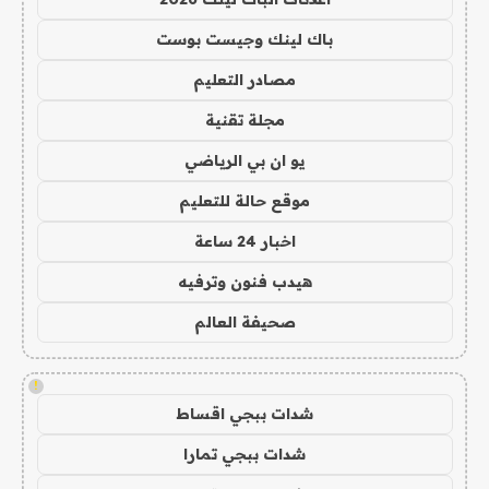
باك لينك وجيست بوست
مصادر التعليم
مجلة تقنية
يو ان بي الرياضي
موقع حالة للتعليم
اخبار 24 ساعة
هيدب فنون وترفيه
صحيفة العالم
!
شدات ببجي اقساط
شدات ببجي تمارا