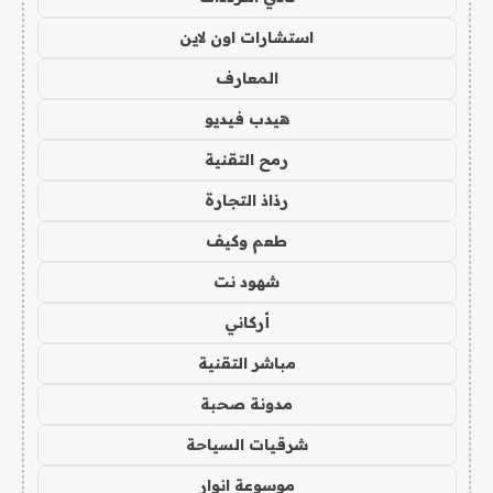
استشارات اون لاين
المعارف
هيدب فيديو
رمح التقنية
رذاذ التجارة
طعم وكيف
شهود نت
أركاني
مباشر التقنية
مدونة صحبة
شرقيات السياحة
موسوعة انوار