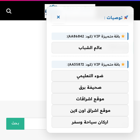
×
توصيات :
الرئيسية
»
وساطة
باقة متميزة VIP (كود: AA86842):
وساطة
عالم الشباب
باقة متميزة VIP (كود: AA35872):
ضوء التعليمي
صحيفة برق
موقع اشراقات
موقع اشراق اون لاين
اركان سياحة وسفر