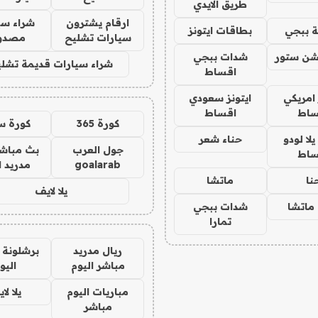
طريق الايدي
ارقام يشترون
شراء سي
 ببجي
بطاقات ايتونز
سيارات تشليح
مصدو
شن ستور
شدات ببجي
شراء سيارات قديمة تشلي
اقساط
 امريكي
ايتونز سعودي
ساط
اقساط
كورة 365
كورة س
ا لودو
حناء شعر
جول العرب
بث مباشر
ساط
goalarab
مدريد ا
نا
ماتشا
يلا لايف
ماتشا
شدات ببجي
تمارا
ريال مدريد
برشلونة 
مباشر اليوم
اليو
مباريات اليوم
يلا لا
مباشر