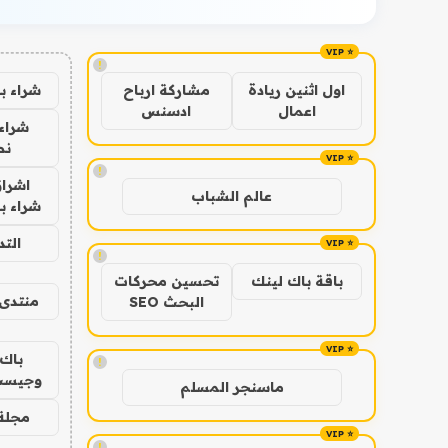
!
شراء ب
اول اثنين ريادة
مشاركة ارباح
اعمال
ادسنس
شراء 
نص
!
اشراق
عالم الشباب
شراء با
الت
!
باقة باك لينك
تحسين محركات
منتدى 
البحث SEO
باك 
!
وجيست
ماسنجر المسلم
مجلة 
!