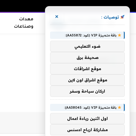
×
توصيات :
معدات
وصناعات
باقة متميزة VIP (كود: AA35872):
الرئيسية
»
وشقيقتان
ضوء التعليمي
صحيفة برق
وشقيقتان
موقع اشراقات
موقع اشراق اون لاين
اركان سياحة وسفر
باقة متميزة VIP (كود: AA38045):
اول اثنين ريادة اعمال
مشاركة ارباح ادسنس