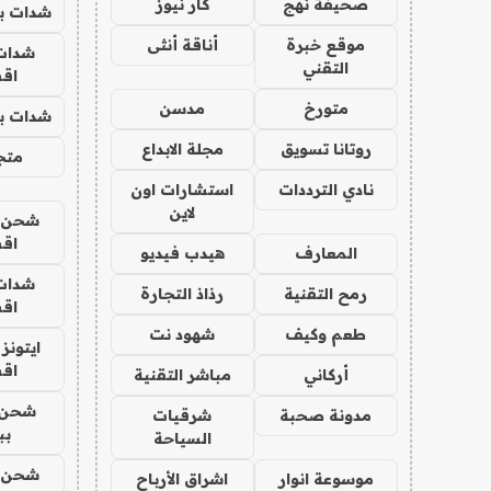
صحيفة نهج
كار نيوز
شدات بب
موقع خبرة
أناقة أنثى
شدات
التقني
اق
متورخ
مدسن
شدات بب
روتانا تسويق
مجلة الابداع
متجر 
نادي الترددات
استشارات اون
لاين
شحن يل
اق
المعارف
هيدب فيديو
شدات
رمح التقنية
رذاذ التجارة
اق
طعم وكيف
شهود نت
ايتونز
اق
أركاني
مباشر التقنية
شحن 
مدونة صحبة
شرقيات
بب
السياحة
شحن يل
موسوعة انوار
اشراق الأرباح