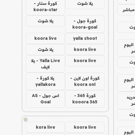
يلا شوت
كورة ستار -
مباشر
koora-star
كورة جول -
يلا شوت
وت
koora-goal
koora live
yalla shoot
اليوم
koora live
يلا شوت
ر
koora live
Yalla Live - يلا
وت
لايف
كورة اون لاين -
يلا كورة -
اليوم
yallakora
koora onl
ر
كورة 365 -
اس جول - AS
دريد
Goal
kooora 365
ر
وت
!
kora live
koora live
اليوم