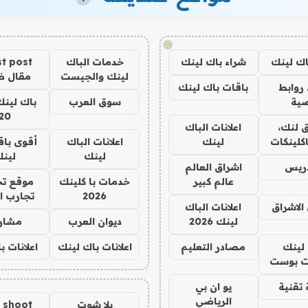
!
اك لينك
شراء باك لينك
خدمات الباك
t post
لينك والجيست
مقال 
روابط
باقات باك لينك
ية
سوق العرب
باك لينك
20
 لنك،
اعلانات الباك
كلينكات
لينك
اعلانات الباك
أقوى باق
لينك
لين
دريس
اشراق العالم
عالم كبير
خدمات با كلينك
موقع تج
2026
تجارب ا
الاشراق
اعلانات الباك
لينك 2026
ديوان العرب
مشار
لينك
مصادر التعليم
اعلانات باك لينك
اعلانات ب
 بوست
تقنية
يو ان بي
الرياضي
يلا شوت
a shoot