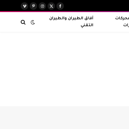
X
فيسبوك
الانستغرام
بينتيريست
فيميو
(Twitter)
محركات
آفاق الطيران والطيران
ات
التقني