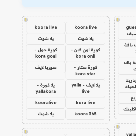
!
!
koora live
koora live
gues
ضيف
يلا شوت
يلا شوت
 باقة
كورة اون لاين -
كورة جول -
kora goal
kora onli
ة باك
كورة ستار -
سوريا لايف
ك
kora star
اربنا
يلا لايف - yalla
يلا كورة -
لحياه
yallakora
live
يع
kooralive
kora live
اكلينك
koora 365
يلا شوت
!
!
yall