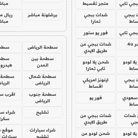
جي تابي
متجر تقسيط
مباش
 ببجي
شدات ببجي
برشلونة مباشر
ريال م
ساط
تمارا
مباش
جي تابي
فور يو ستور
4u
شدات ببجي عن
سطحة الرياض
سطح
طريق الايدي
سطحة بين
سطح
ا لودو
شحن يلا لودو
المدن
هيدرو
ساط
تابي تمارا
سطحة شمال
سطحة 
 ببجي
ايتونز امريكي
الرياض
الري
ساط
اقساط
سطحة جنوب
اقرب س
 سعودي
فور يو
الرياض
ساط
تشليح
شراء سي
شدات
شدات ببجي عن
سكرا
جي
طريق الايدي
شراء سيارات
موقع ش
ا لودو
شحن لودو عن
تشليح
سيارات 