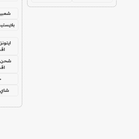
شعبية
بلايستي
ايتونز
اق
شحن يل
اق
ح
شاي 