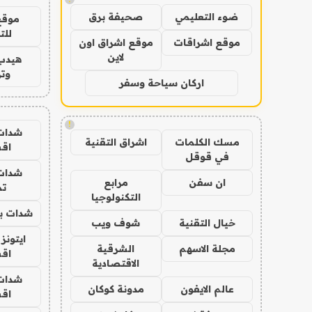
ضوء التعليمي
صحيفة برق
موقع
للت
موقع اشراقات
موقع اشراق اون
لاين
هيدب
وتر
اركان سياحة وسفر
!
شدات
مسك الكلمات
اشراق التقنية
اق
في قوقل
شدات
ان سفن
مرابع
تم
التكنولوجيا
شدات بب
خيال التقنية
شوف ويب
ايتونز
مجلة الاسهم
الشرقية
اق
الاقتصادية
شدات
عالم الايفون
مدونة كوكان
اق