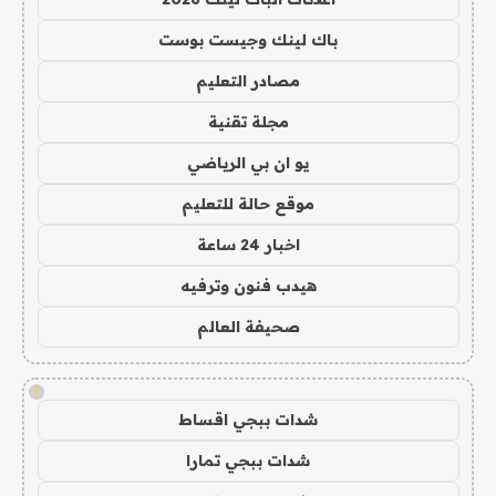
باك لينك وجيست بوست
مصادر التعليم
مجلة تقنية
يو ان بي الرياضي
موقع حالة للتعليم
اخبار 24 ساعة
هيدب فنون وترفيه
صحيفة العالم
!
شدات ببجي اقساط
شدات ببجي تمارا