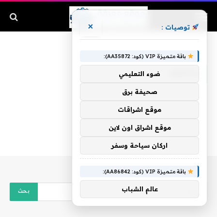
×
توصيات :
الرئيسية
»
وعصف
باقة متميزة VIP (كود: AA35872):
وعصف
ضوء التعليمي
صحيفة برق
موقع اشراقات
موقع اشراق اون لاين
اركان سياحة وسفر
باقة متميزة VIP (كود: AA86842):
عالم الشباب