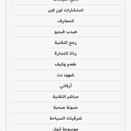
استشارات اون لاين
المعارف
هيدب فيديو
رمح التقنية
رذاذ التجارة
طعم وكيف
شهود نت
أركاني
مباشر التقنية
مدونة صحبة
شرقيات السياحة
موسوعة انوار