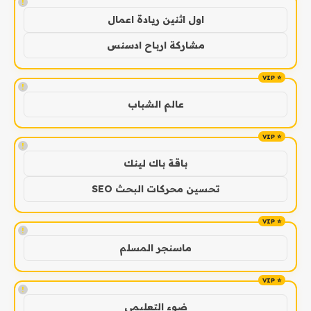
!
اول اثنين ريادة اعمال
مشاركة ارباح ادسنس
!
عالم الشباب
!
باقة باك لينك
تحسين محركات البحث SEO
!
ماسنجر المسلم
!
ضوء التعليمي