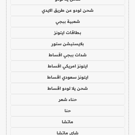
شحن لودو عن طريق الايدي
شعبية ببجي
بطاقات ايتونز
بلايستيشن ستور
شدات ببجي اقساط
ايتونز امريكي اقساط
ايتونز سعودي اقساط
شحن يلا لودو اقساط
حناء شعر
حنا
ماتشا
شاي ماتشا