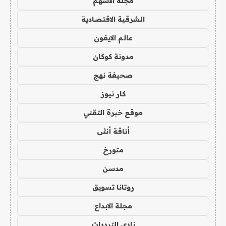
مجلة الاسهم
الشرقية الاقتصادية
عالم الايفون
مدونة كوكان
صحيفة نهج
كار نيوز
موقع خبرة التقني
أناقة أنثى
متورخ
مدسن
روتانا تسويق
مجلة الابداع
نادي الترددات